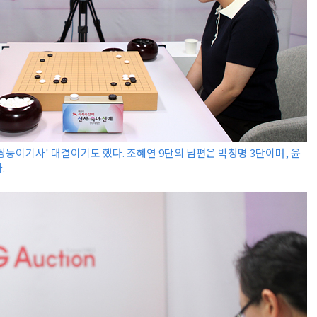
s 쌍둥이기사' 대결이기도 했다. 조혜연 9단의 남편은 박창명 3단이며, 윤
.