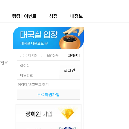
랭킹
|
이벤트
상점
내정보
아이디 저장
보안접속
고객센터
]
프린트
아이디/비밀번호 찾기
무료회원가입