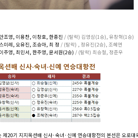
 안조영, 이용찬, 이창호, 한종진
/ (탈락) 김영삼(1승), 유창혁(1승)
 스미레, 오유진, 조승아, 최 정
/ (탈락) , 정유진(2승), 조혜연
 이주영, 최민서, 한주영, 윤서원(2승)
/ (탈락) 최승철, 정준우
 제20기 지지옥션배 신사·숙녀·신예 연승대항전의 본선은 오로대