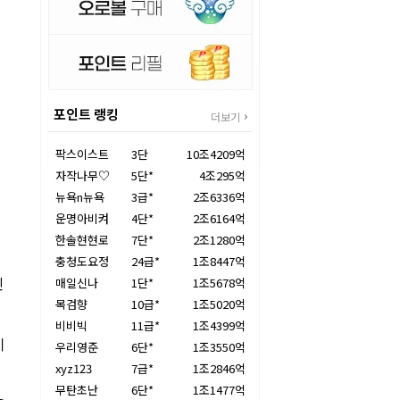
포인트 랭킹
더보기
팍스이스트
3단
10조4209억
자작나무♡
5단*
4조295억
뉴욕n뉴욕
3급*
2조6336억
운명아비켜
4단*
2조6164억
한솔현현로
7단*
2조1280억
충청도요정
24급*
1조8447억
신
매일신나
1단*
1조5678억
목검향
10급*
1조5020억
비비빅
11급*
1조4399억
이
우리영준
6단*
1조3550억
xyz123
7급*
1조2846억
무탄초난
6단*
1조1477억