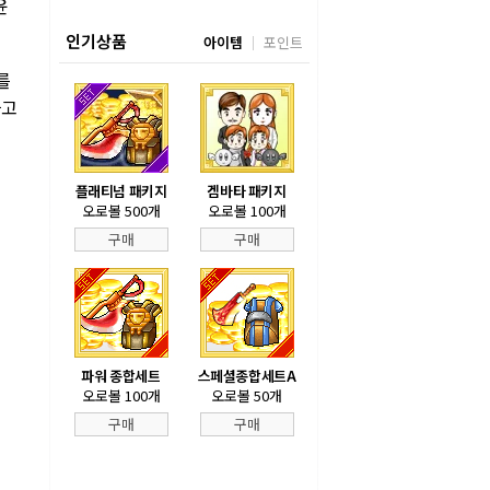
윤
인기상품
아이템
포인트
를
라고
플래티넘 패키지
겜바타 패키지
오로볼 500개
오로볼 100개
구매
구매
파워 종합세트
스페셜종합세트A
오로볼 100개
오로볼 50개
구매
구매