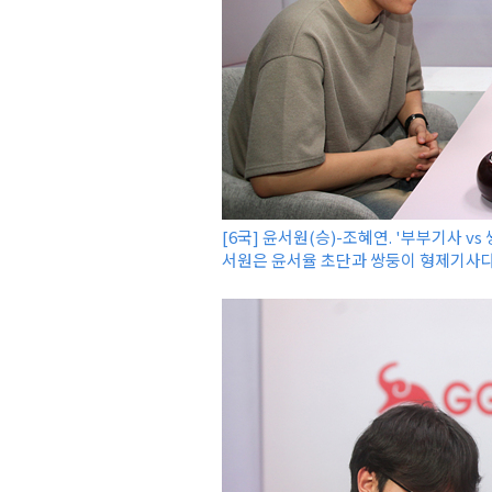
[6국] 윤서원(승)-조혜연. '부부기사 v
서원은 윤서율 초단과 쌍둥이 형제기사다