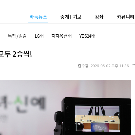
바둑뉴스
중계
|
기보
강좌
커뮤니티
특집 / 칼럼
LG배
지지옥션배
YES24배
모두 2승씩!
김수광
2026-06-02 오후 11:36 [