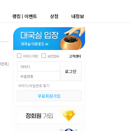
랭킹
|
이벤트
상점
내정보
아이디 저장
보안접속
고객센터
]
프린트
아이디/비밀번호 찾기
무료회원가입