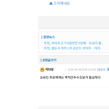
▲ 스미레 6단.
┃관련뉴스
최정, 여자최고기사결정전 6연패…트로피 품..
최정, 결승서 여자 1위 김은지 셧아웃…여자..
┃꼬릿글 쓰기
지다성
｜ 2026-06-06 오후 4:24:00
[동감0]
오유진 프로에게는 백척간두수진보가 필요하다.