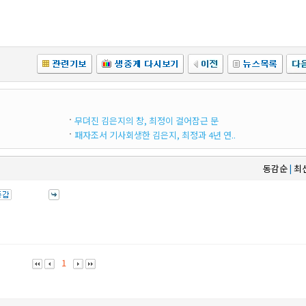
무뎌진 김은지의 창, 최정이 걸어잠근 문
패자조서 기사회생한 김은지, 최정과 4년 연..
동감순
최
|
1