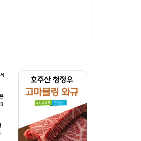
에서
은
8
정
추