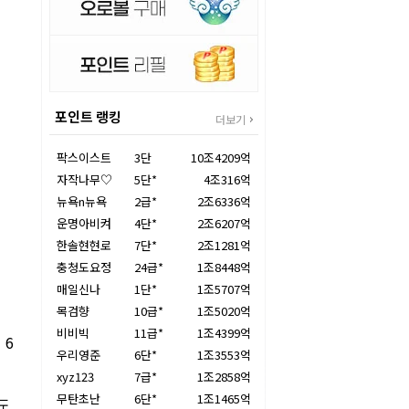
포인트 랭킹
더보기
팍스이스트
3단
10조4209억
자작나무♡
5단*
4조316억
뉴욕n뉴욕
2급*
2조6336억
운명아비켜
4단*
2조6207억
한솔현현로
7단*
2조1281억
충청도요정
24급*
1조8448억
매일신나
1단*
1조5707억
목검향
10급*
1조5020억
비비빅
11급*
1조4399억
 6
우리영준
6단*
1조3553억
xyz123
7급*
1조2858억
무탄초난
6단*
1조1465억
도