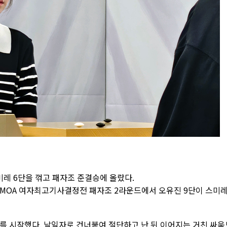
미레 6단을 꺾고 패자조 준결승에 올랐다.
 MOA 여자최고기사결정전 패자조 2라운드에서 오유진 9단이 스미레
를 시작했다. 날일자로 건너붙여 절단하고 난 뒤 이어지는 거친 싸움