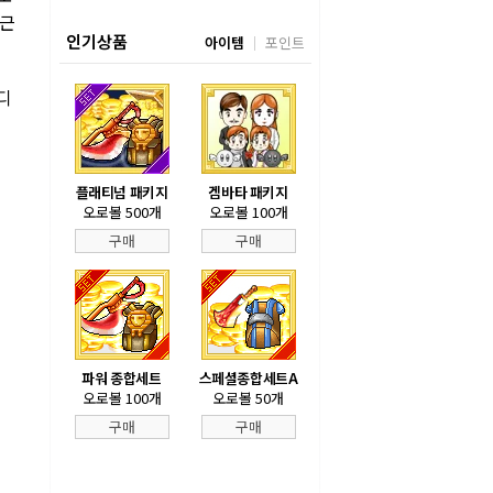
최근
인기상품
아이템
포인트
디
플래티넘 패키지
겜바타 패키지
오로볼 500개
오로볼 100개
구매
구매
파워 종합세트
스페셜종합세트A
오로볼 100개
오로볼 50개
구매
구매