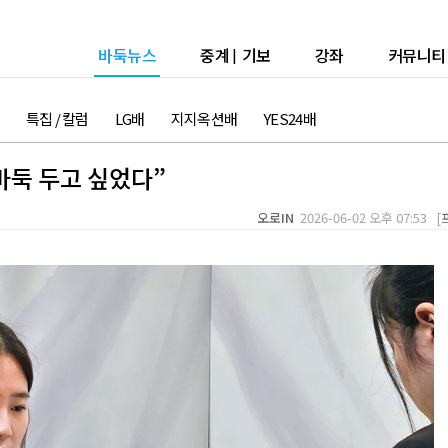
바둑뉴스
중계
|
기보
강좌
커뮤니티
특집 / 칼럼
LG배
지지옥션배
YES24배
바둑 두고 싶었다”
오로IN
2026-06-02 오후 07:53 [