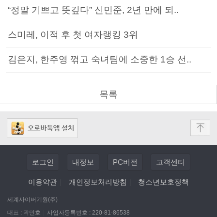
“정말 기쁘고 뜻깊다” 신민준, 2년 만에 되..
스미레, 이적 후 첫 여자랭킹 3위
김은지, 한주영 꺾고 숙녀팀에 소중한 1승 선..
목록
로그인
내정보
PC버전
고객센터
이용약관
|
개인정보처리방침
|
청소년보호정책
세계사이버기원(주)
대표 : 곽민호
|
사업자등록번호 : 220-81-86538