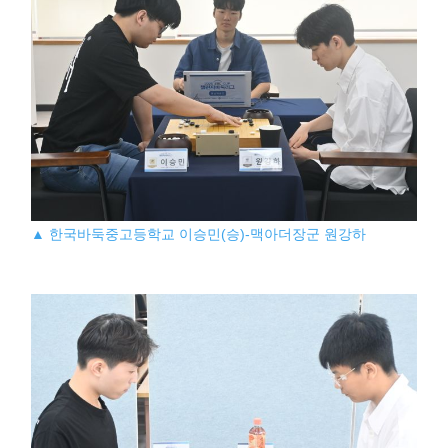
▲ 한국바둑중고등학교 이승민(승)-맥아더장군 원강하