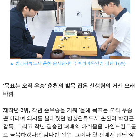
▲ 빙상원류도시 춘천 윤서원-한국 여성바둑연맹 김원대(승)
'목표는 오직 우승' 춘천의 발목 잡은 신생팀의 거센 모래
바람
재작년 3위, 작년 준우승을 거둬 '올해 목표는 오직 우승
뿐'이라며 의지를 불태웠던 빙상원류도시 춘천의 박경근
감독. 그리고 작년 결승전 패배의 아쉬움을 마인드컨트롤
로 극복하겠다던 김다빈 선수. 그러나 첫 판에서 만난 상