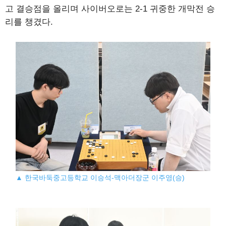
고 결승점을 올리며 사이버오로는 2-1 귀중한 개막전 승
리를 챙겼다.
▲ 한국바둑중고등학교 이승석-맥아더장군 이주영(승)