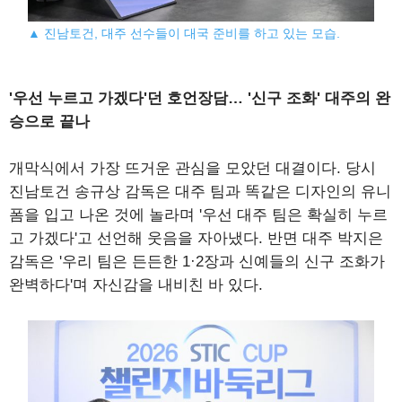
▲ 진남토건, 대주 선수들이 대국 준비를 하고 있는 모습.
'우선 누르고 가겠다'던 호언장담… '신구 조화' 대주의 완
승으로 끝나
개막식에서 가장 뜨거운 관심을 모았던 대결이다. 당시
진남토건 송규상 감독은 대주 팀과 똑같은 디자인의 유니
폼을 입고 나온 것에 놀라며 '우선 대주 팀은 확실히 누르
고 가겠다'고 선언해 웃음을 자아냈다. 반면 대주 박지은
감독은 '우리 팀은 든든한 1·2장과 신예들의 신구 조화가
완벽하다'며 자신감을 내비친 바 있다.