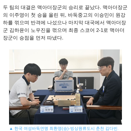
두 팀의 대결은 맥아더장군의 승리로 끝났다. 맥아더장군
의 이주영이 첫 승을 올린 뒤, 바둑중고의 이승민이 원강
하를 꺾으며 반격에 나섰으나 마지막 대국에서 맥아더장
군 김하윤이 노우진을 꺾으며 최종 스코어 2-1로 맥아더
장군이 승점을 먼저 따냈다.
▲ 한국 여성바둑연맹 최환영(승)-빙상원류도시 춘천 김다빈.