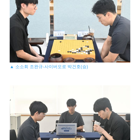
▲ 소소회 조완규-사이버오로 박건호(승)