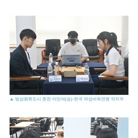
▲ 빙상원류도시 춘천 이민석(승)-한국 여성바둑연맹 악지우