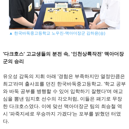
▲ 한국바둑중고등학교 노우진-맥아더장군 김하윤(승)
'다크호스' 고교생들의 분전 속, '인천상륙작전' 맥아더장
군의 승리
유오성 감독의 지휘 아래 '경험은 부족하지만 열정만큼은
최고'라며 출사표를 던진 한국바둑중고등학교. '학교 공부
와 바둑 공부를 병행할 수 있어 입학하기 잘했다'며 애교
심을 뽐낸 임지호 선수의 각오처럼, 이들은 패기로 무장
한 다크호스였다. 이에 맞선 맥아더장군 팀의 최승철 역
시 '파죽지세로 우승까지 가겠다'는 포부를 밝혔던 터였
다.