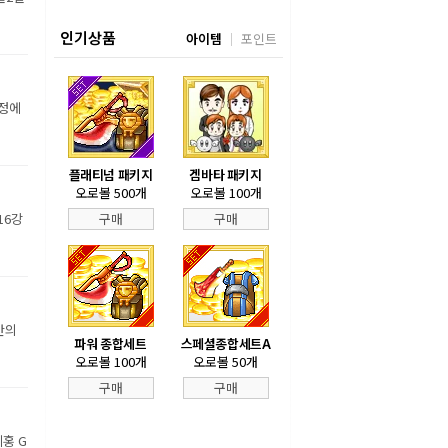
인기상품
아이템
포인트
장정에
플래티넘 패키지
겜바타 패키지
오로볼 500개
오로볼 100개
16강
구매
구매
만의
파워 종합세트
스페셜종합세트A
오로볼 100개
오로볼 50개
구매
구매
홍 G