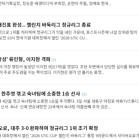
략기획실장, 장승준 매경미디어 부회장, 손현덕 주필, 양재호 한국...
대진표 완성... 챌린지 바둑리그 정규리그 종료
으로 1위를 차지하며 정규리그가 막을 내린 가운데, 포스트시즌에 나설 상위권 팀의
전 10시 한국기원 대회장에서 열린 '2026 STIC CU...
상성' 류민형, 이지현 격파
[3]
에서 가장 랭킹이 높았던 이지현 9단(7위)을 꺾었다. 초반 우변에서 단단한 실리를 확보
 주로 주도권을 지는 쪽이었다. 이지현은 뭔가 안 풀리는 표정...
 한주영 꺾고 숙녀팀에 소중한 1승 선사
[5]
 4단을 꺾고 숙녀팀에 소중한 1승을 추가했다. 3일 서울 성동구 마장로 바둑TV스튜
 신사·숙녀·신예 연승대항전 23국에서 숙녀팀 아홉번째 주자 김은...
로, 대주 3-0 완파하며 정규리그 1위 조기 확정
원 대회장에서 열린 '2026 STIC CUP 챌린지 바둑리그' 통합 9라운드에서 사이버오로가