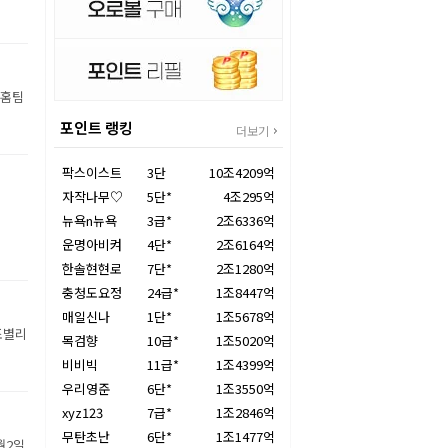
 홈팀
포인트 랭킹
더보기
팍스이스트
3단
10조4209억
자작나무♡
5단*
4조295억
뉴욕n뉴욕
3급*
2조6336억
운명아비켜
4단*
2조6164억
한솔현현로
7단*
2조1280억
충청도요정
24급*
1조8447억
매일신나
1단*
1조5678억
조별리
목검향
10급*
1조5020억
비비빅
11급*
1조4399억
우리영준
6단*
1조3550억
xyz123
7급*
1조2846억
무탄초난
6단*
1조1477억
월2일