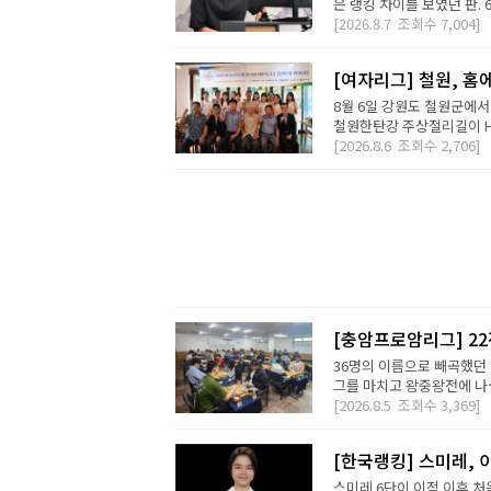
은 랭킹 차이를 보였던 판. 
[2026.8.7
조회수
7,004]
[여자리그] 철원, 홈
8월 6일 강원도 철원군에서
철원한탄강 주상절리길이 H2 D
[2026.8.6
조회수
2,706]
[충암프로암리그] 2
36명의 이름으로 빼곡했던 
그를 마치고 왕중왕전에 나설 
[2026.8.5
조회수
3,369]
[한국랭킹] 스미레, 
스미레 6단이 이적 이후 처