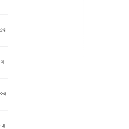
 순위
하며
디오에
 대