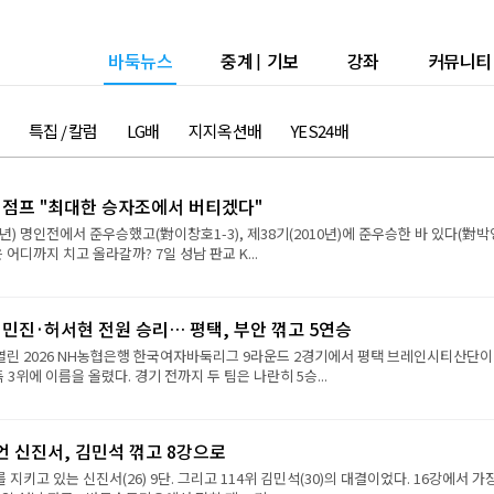
바둑뉴스
중계
|
기보
강좌
커뮤니티
특집 / 칼럼
LG배
지지옥션배
YES24배
강 점프 "최대한 승자조에서 버티겠다"
9년) 명인전에서 준우승했고(對이창호1-3), 제38기(2010년)에 준우승한 바 있다(對
진은 어디까지 치고 올라갈까? 7일 성남 판교 K...
민진·허서현 전원 승리… 평택, 부안 꺾고 5연승
 열린 2026 NH농협은행 한국여자바둑리그 9라운드 2경기에서 평택 브레인시티산단이
 3위에 이름을 올렸다. 경기 전까지 두 팀은 나란히 5승...
언 신진서, 김민석 꺾고 8강으로
 지키고 있는 신진서(26) 9단. 그리고 114위 김민석(30)의 대결이었다. 16강에서 가