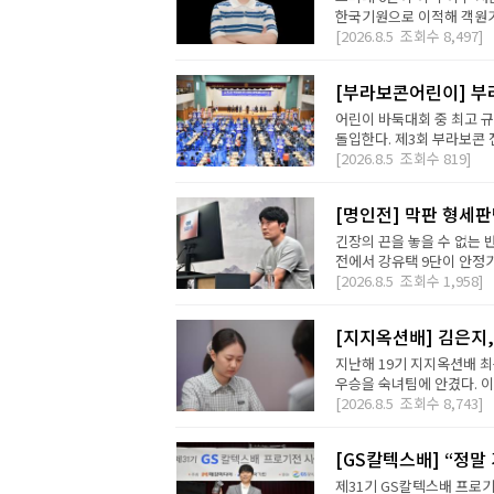
한국기원으로 이적해 객원기사
[2026.8.5
조회수
8,497]
[부라보콘어린이] 부
어린이 바둑대회 중 최고 
돌입한다. 제3회 부라보콘 
[2026.8.5
조회수
819]
[명인전] 막판 형세
긴장의 끈을 놓을 수 없는 
전에서 강유택 9단이 안정기 
[2026.8.5
조회수
1,958]
[지지옥션배] 김은지,
지난해 19기 지지옥션배 최
우승을 숙녀팀에 안겼다. 이번
[2026.8.5
조회수
8,743]
[GS칼텍스배] “정말
제31기 GS칼텍스배 프로기