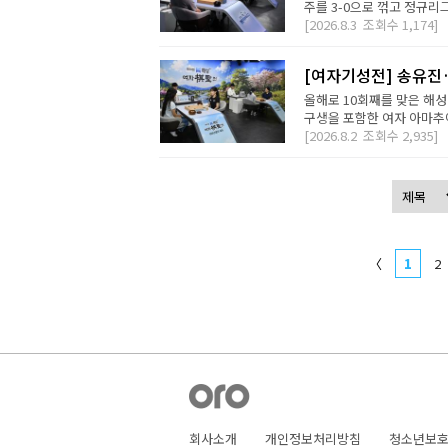
주를 3-0으로 꺾고 정규리
[2026.8.3
조회수
1,174]
[여자기성전] 송유진
올해로 10회째를 맞은 해
구생을 포함한 여자 아마추어
[2026.8.2
조회수
2,935]
〈
1
2
회사소개
개인정보처리방침
청소년보