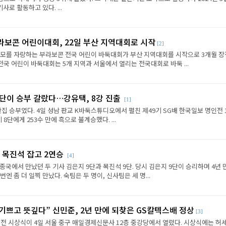
로 활동하고 있다. ...
라보콘 어린이대회, 22일 부산 지역대회로 시작
[2]
규모를 자랑하는 부라보콘 전국 어린이 바둑대회가 부산 지역대회를 시작으로 3개월 
전국 어린이 바둑대회는 5개 지역과 서울에서 열리는 전국대회로 바둑 ...
판단이 승부 갈랐다…강유택, 8강 진출
[1]
반집 승부였다. 4일 성남 판교 K바둑스튜디오에서 펼친 제49기 SG배 한국일보 명인전 
8단에게 253수 만에 흑으로 불계승했다. ...
 목진석 잡고 2연승
[4]
종국에서 만났던 두 기사 김은지 9단과 목진석 9단. 당시 김은지 9단이 승리하며 4년 
엔 좀 더 일찍 만났다. 숙팀은 두 명이, 신사팀은 세 명...
 기쁘고 뜻깊다” 신민준, 2년 만에 되찾은 GS칼텍스배 정상
[3]
전 시상식이 4일 서울 중구 매일경제신문사 12층 중강당에서 열렸다. 시상식에는 허세