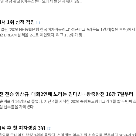
6일 성남 판교 K바둑스튜디오에서 펼친 제49기 SG...
에서 1위 삼척 격침
[1]
 열린 '2026 NH농협은행 한국여자바둑리그' 정규리그 9라운드 1경기(철원 투어)에서
REAM 삼척을 2-1로 제압했다. 리그 1, 2위가 맞...
2전 전승 임상규·대회2연패 노리는 김다빈…왕중왕전 16강 7일부터
순위표가 16명으로 줄었다. 지난 4월 시작한 2026 충암프로암리그가 7월 말 두번째 
선수들을 가려냈다. ...
이적 후 첫 여자랭킹 3위
[3]
음으로 국내여자 랭킹 3위에 올랐다. 스미레는 일본기원 소속으로 활동하다 2024년 3