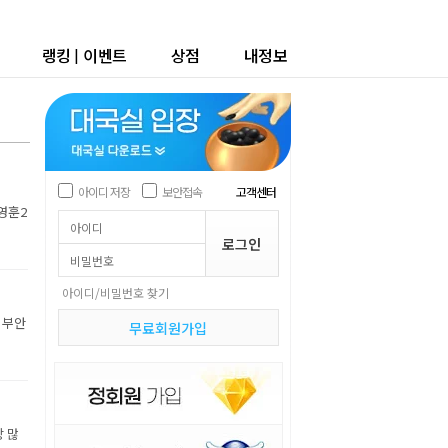
랭킹
|
이벤트
상점
내정보
아이디 저장
보안접속
고객센터
박영훈2
아이디/비밀번호 찾기
 부안
무료회원가입
장 많