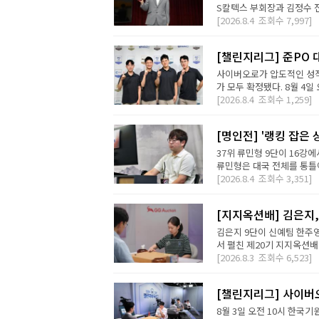
S칼텍스 부회장과 김정수 전
[2026.8.4
조회수
7,997]
[챌린지리그] 준PO 
사이버오로가 압도적인 성적
가 모두 확정됐다. 8월 4일 오
[2026.8.4
조회수
1,259]
[명인전] '랭킹 잡은 
37위 류민형 9단이 16강
류민형은 대국 전체를 통틀어
[2026.8.4
조회수
3,351]
[지지옥션배] 김은지,
김은지 9단이 신예팀 한주영
서 펼친 제20기 지지옥션배
[2026.8.3
조회수
6,523]
[챌린지리그] 사이버오
8월 3일 오전 10시 한국기