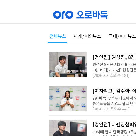
전체뉴스
세계 / 해외뉴스
국내 / 아마뉴스
[명인전] 원성진, 8
원성진 9단은 제37기(200
-3). 49기(2026년) 원성
[2026.8.8
조회수
181]
[여자리그] 김주아·이
7일 바둑TV 스튜디오에서
붉은노을을 3-0로 꺾고 단독
[2026.8.7
조회수
442]
[명인전] 디펜딩챔피
80차례 연속 한국랭킹 1위를