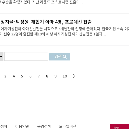
그 우승을 확정지었다. 지난 라운드 포스트시즌 진출이 ...
·정지율·박성윤·채현기 아마 4명, 프로예선 진출
성 여자기성전이 아마선발전을 시작으로 4개월간의 일정에 들어갔다. 한국기원 소속 여
 선수 32명이 출전한 제10회 해성 여자기성전 아마선발전은 1일과 ...
3
4
5
6
7
8
9
10
〉
호정책
이용약관
운영정책
모바일버전