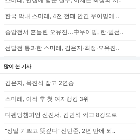
스미레, 반집에 멈춘 질주, 이제는 최정의 시..
한국 막내 스미레, 4전 전패 안긴 우이밍에 ..
중앙전서 흔들린 오유진…中우이밍, 한·일선..
선발전 통과한 스미레, 김은지·최정·오유진..
많이 본 기사
김은지, 목진석 잡고 2연승
스미레, 이적 후 첫 여자랭킹 3위
디펜딩챔피언 신진서, 김민석 꺾고 8강으로
“정말 기쁘고 뜻깊다” 신민준, 2년 만에 되..