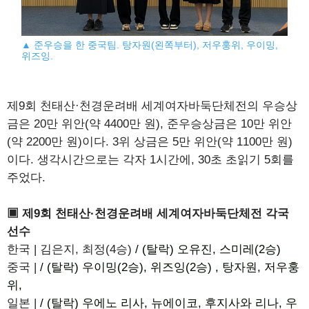
▲ 준우승을 한 중국팀. 탕자원(왼쪽부터), 저우훙위, 우이밍,
위즈잉.
제9회 천태산·천경운려배 세계여자바둑단체전의 우승상
금은 20만 위안(약 4400만 원), 준우승상금은 10만 위안
(약 2200만 원)이다. 3위 상금은 5만 위안(약 1100만 원)
이다. 생각시간으로는 각자 1시간에, 30초 초읽기 5회를
주었다.
▣ 제9회 천태산·천경운려배 세계여자바둑단체전 각국
선수
한국 | 김은지, 최정(4승)
/ (탈락) 오유진, 스미레(2승)
중국 |
/ (탈락) 우이밍(2승), 위즈잉(2승) , 탕자원, 저우훙
위,
일본 |
/ (탈락) 우에노 리사, 뉴에이코, 후지사와 리나, 우