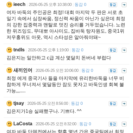
ieech
2026-05-25 오후 10:38:00
동감 0
|
|
여자 바둑의 주인공은 최정! 대회 마지막 두 판은 서로 초
일기 속에서 심장싸움, 정신력 싸움이 아닌가 싶은데 최정
의 강한 집중력과 맨탈로 멋진 승리를 거두었습니다. 노련
한 위즈잉도, 무대뽀 아사미도, 집바둑 탕자원도, 중국1위
저우홍위도 아웃, 역시 스타성은 알아줘야돼~
tndls
2026-05-25 오후 1:19:00
동감 0
|
|
김은지는 일안하고 c급 계산 몇달치 돈버네 부럽다
새끼인어
2026-05-25 오전 10:06:00
동감 0
|
|
최정 에게 중국기사 들을 마지막에 유리한바둑을 너무 비
참하게 무너져서 몇달동안 잠도 못자고 바둑인생 회복 불
가능,,,.....
tjsay
2026-05-25 오전 8:56:00
동감 0
|
|
김은지가1승 실패했구나. 기쁘다. ^^
LaCosta
2026-05-25 오전 8:32:00
동감 0
|
|
여자 바둑 단체전에서는 향후 몇년 간은 중국팀에서 최정