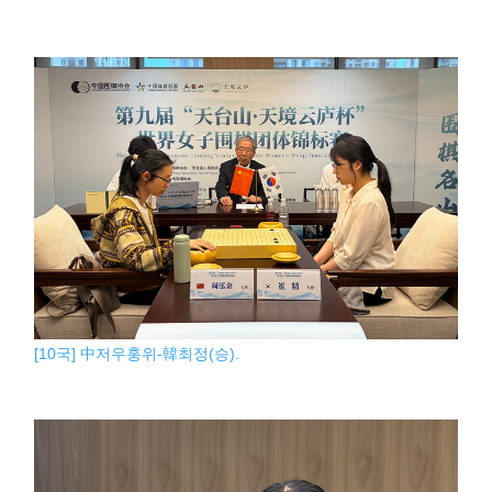
[10국] 中저우훙위-韓최정(승).