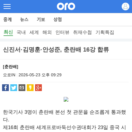
최신
국내
세계
해외
인터뷰
취재수첩
기획특집
신진서·김명훈·안성준, 춘란배 16강 합류
[춘란배]
오로IN
2026-05-23 오후 09:29
|
한국기사 3명이 춘란배 본선 첫 관문을 순조롭게 통과했
다.
제16회 춘란배 세계프로바둑선수권대회가 23일 중국 시