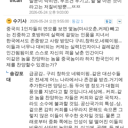
tncan
말문이 막히면, 무조건 우기고, 할 줄 아는 것이
라고는 저질비방뿐....ㅉㅉ
2026-05-24 오후 9:03:00
수기사
2026-05-24 오전 9:55:00
동감 1
|
|
중국의 1인자들의 면모를 보면 몇놈(마샤오춘,커제) 빼고
는 진중하고 호방하며 실력에 걸맞는 인품을 지녀서
한국에서도 존중받고 사랑 받았다 구리,창하오,네웨이핑...
이들과 너무나 대비되는 커제는 실력1인자이나 걸레같은
인간됨됨이로 스스로 자신의 격을 낮춘 인간이다
이같은 놈을 찬양하는 놈을 중국놈이라 하지 한국인이 커
제를 찬양할수 있겠는가?
송강포
급공감.. 구리 창하오 네웨이핑..같은 대선수들
대
은 전세계 어느 나라에서나 존경을 받죠.거기에
추가한다면 양딩신..등 두어 명 정도가 대협의
풍모를 지녔다고 할 것입니다.세상에.. 커죄..같
은 놈을 찬양하는 자들은 커죄와 같은 국적자..
라도 소수에 불과할 것임. 공산국가의 특성..상,
겉으론 감히 커죄를 나무라지 몬해도 속으론 그
렇지 않은 이들이 무수한 숫자일 것임. 물론 고
래로부터 중화 쪽에는 인성이 덜 떨어진 이들의
비율이 상당히 높았을 것..이기에, 공/맹..들 께서