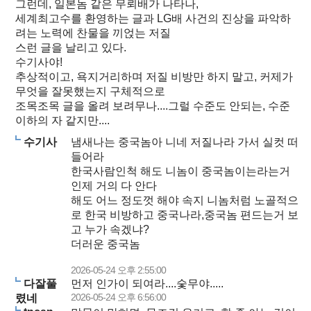
그런데, 일본놈 같은 무뢰배가 나타나,
세계최고수를 환영하는 글과 LG배 사건의 진상을 파악하
려는 노력에 찬물을 끼얹는 저질
스런 글을 날리고 있다.
수기사야!
추상적이고, 욕지거리하며 저질 비방만 하지 말고, 커제가
무엇을 잘못했는지 구체적으로
조목조목 글을 올려 보려무나....그럴 수준도 안되는, 수준
이하의 자 같지만....
수기사
냄새나는 중국놈아 니네 저질나라 가서 실컷 떠
들어라
한국사람인척 해도 니놈이 중국놈이는라는거
인제 거의 다 안다
해도 어느 정도껏 해야 속지 니놈처럼 노골적으
로 한국 비방하고 중국나라,중국놈 편드는거 보
고 누가 속겠냐?
더러운 중국놈
2026-05-24 오후 2:55:00
다잘풀
먼저 인가이 되여라....숯무야.....
2026-05-24 오후 6:56:00
렸네