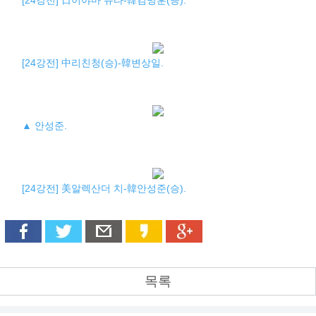
[24강전] 日이야마 유타-韓김명훈(승).
[24강전] 中리친청(승)-韓변상일.
▲ 안성준.
[24강전] 美알렉산더 치-韓안성준(승).
목록