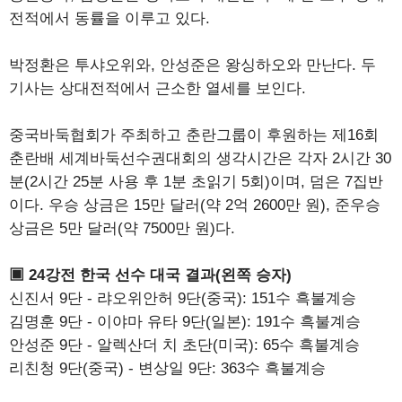
전적에서 동률을 이루고 있다.
박정환은 투샤오위와, 안성준은 왕싱하오와 만난다. 두
기사는 상대전적에서 근소한 열세를 보인다.
중국바둑협회가 주최하고 춘란그룹이 후원하는 제16회
춘란배 세계바둑선수권대회의 생각시간은 각자 2시간 30
분(2시간 25분 사용 후 1분 초읽기 5회)이며, 덤은 7집반
이다. 우승 상금은 15만 달러(약 2억 2600만 원), 준우승
상금은 5만 달러(약 7500만 원)다.
▣ 24강전 한국 선수 대국 결과(왼쪽 승자)
신진서 9단 - 랴오위안허 9단(중국): 151수 흑불계승
김명훈 9단 - 이야마 유타 9단(일본): 191수 흑불계승
안성준 9단 - 알렉산더 치 초단(미국): 65수 흑불계승
리친청 9단(중국) - 변상일 9단: 363수 흑불계승