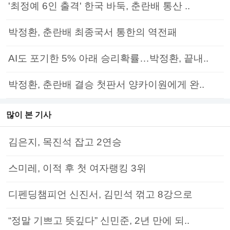
'최정예 6인 출격' 한국 바둑, 춘란배 통산 ..
박정환, 춘란배 최종국서 통한의 역전패
AI도 포기한 5% 아래 승리확률…박정환, 끝내..
박정환, 춘란배 결승 첫판서 양카이원에게 완..
많이 본 기사
김은지, 목진석 잡고 2연승
스미레, 이적 후 첫 여자랭킹 3위
디펜딩챔피언 신진서, 김민석 꺾고 8강으로
“정말 기쁘고 뜻깊다” 신민준, 2년 만에 되..