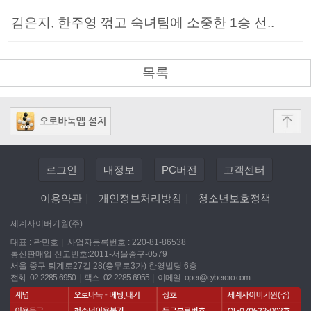
김은지, 한주영 꺾고 숙녀팀에 소중한 1승 선..
목록
로그인
내정보
PC버전
고객센터
이용약관
|
개인정보처리방침
|
청소년보호정책
세계사이버기원(주)
대표 : 곽민호
|
사업자등록번호 : 220-81-86538
통신판매업 신고번호:2011-서울중구-0579
서울 중구 퇴계로27길 28(충무로3가) 한영빌딩 6층
전화 : 02-2285-6950
|
팩스 : 02-2285-6955
|
이메일 :
oper@cyberoro.com