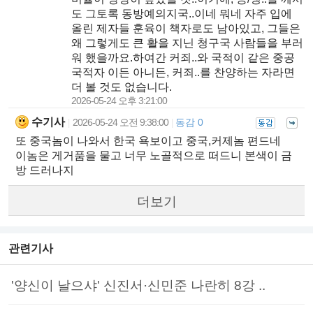
도 그토록 동방예의지국..이네 뭐네 자주 입에
올린 제자들 훈육이 책자로도 남아있고, 그들은
왜 그렇게도 큰 활을 지닌 청구국 사람들을 부러
워 했을까요.하여간 커죄..와 국적이 같은 중공
국적자 이든 아니든, 커죄..를 찬양하는 자라면
더 볼 것도 없습니다.
2026-05-24 오후 3:21:00
수기사
2026-05-24 오전 9:38:00
동감 0
|
|
또 중국놈이 나와서 한국 욕보이고 중국,커제놈 편드네
이놈은 게거품을 물고 너무 노골적으로 떠드니 본색이 금
방 드러나지
더보기
관련기사
'양신이 날으샤' 신진서·신민준 나란히 8강 ..