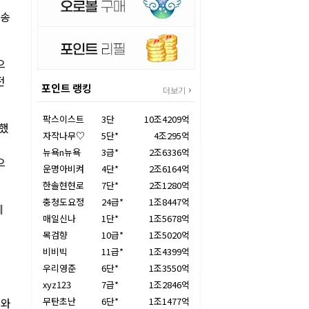
 송
으
전
포인트 랭킹
더보기
팍스이스트
3단
10조4209억
락했
자작나무♡
5단*
4조295억
뉴욕n뉴욕
3급*
2조6336억
으
운명아비켜
4단*
2조6164억
한솔현현로
7단*
2조1280억
충청도요정
24급*
1조8447억
에
매일신나
1단*
1조5678억
목검향
10급*
1조5020억
비비빅
11급*
1조4399억
우리영준
6단*
1조3550억
xyz123
7급*
1조2846억
 와
무탄초난
6단*
1조1477억