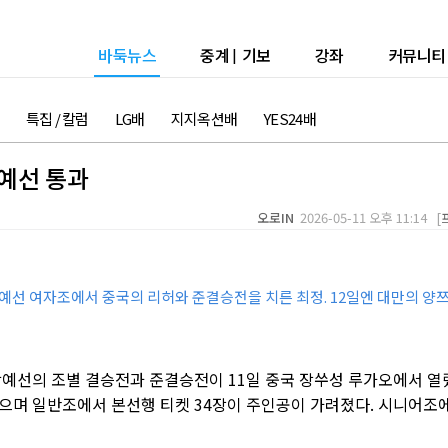
바둑뉴스
중계
|
기보
강좌
커뮤니티
특집 / 칼럼
LG배
지지옥션배
YES24배
예선 통과
오로IN
2026-05-11 오후 11:14 [
합예선 여자조에서 중국의 리허와 준결승전을 치른 최정. 12일엔 대만의 양
합예선의 조별 결승전과 준결승전이 11일 중국 장쑤성 루가오에서 열
으며 일반조에서 본선행 티켓 34장이 주인공이 가려졌다. 시니어조