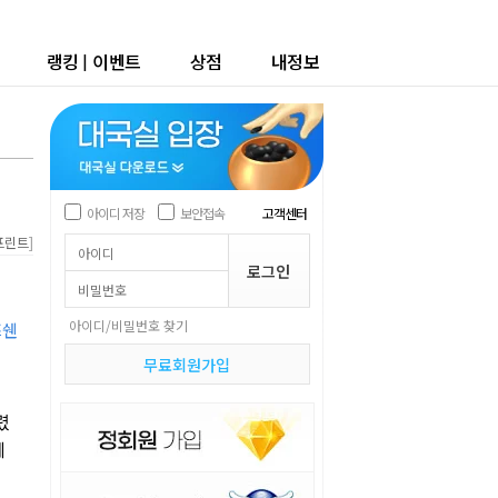
랭킹
|
이벤트
상점
내정보
아이디 저장
보안접속
고객센터
]
프린트
아이디/비밀번호 찾기
쯔쉔
무료회원가입
렸
에