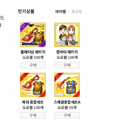
인기상품
아이템
포인트
시드
유
플래티넘 패키지
겜바타 패키지
오로볼 500개
오로볼 100개
구매
구매
파워 종합세트
스페셜종합세트A
오로볼 100개
오로볼 50개
구매
구매