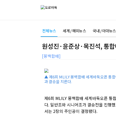
전체뉴스
세계 / 해외뉴스
국내 / 아마뉴스
원성진·윤준상·목진석, 통합
[몽백합배]
▲ 제6회 MLILY 몽백합배 세계바둑오픈 통
과 결승을 치른다.
제6회 MLILY 몽백합배 세계바둑오픈 통
다. 일반조와 시니어조가 결승전을 진행했
서는 2장의 주인공이 결정됐다.