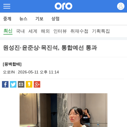
최신
국내
세계
해외
인터뷰
취재수첩
기획특집
원성진·윤준상·목진석, 통합예선 통과
[몽백합배]
오로IN
2026-05-11 오후 11:14
|