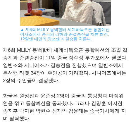
▲ 제6회 MLILY 몽백합배 세계바둑오픈 통합예선
여자조에서 중국의 리허와 준결승전을 치른 최정.
12일엔 대만의 양쯔쉔과 결승을 치른다.
제6회 MLILY 몽백합배 세계바둑오픈 통합예선의 조별 결
승전과 준결승전이 11일 중국 장쑤성 루가오에서 열렸다.
일반조와 시니어조가 결승전을 진행했으며 일반조에서
본선행 티켓 34장이 주인공이 가려졌다. 시니어조에서는
2장의 주인공이 결정됐다.
한국은 원성진과 윤준상 2명이 중국의 퉁멍청과 마징위
안을 꺾고 통합예선을 통과했다. 그러나 김명훈 이지현
송지훈 박지현 박현수 심재익 김윤태는 중국기사에게 지
며 탈락했다.