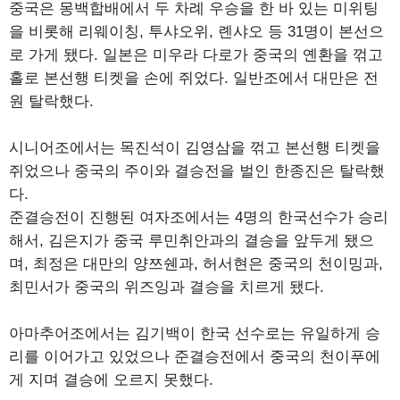
중국은 몽백합배에서 두 차례 우승을 한 바 있는 미위팅
을 비롯해 리웨이칭, 투샤오위, 롄샤오 등 31명이 본선으
로 가게 됐다. 일본은 미우라 다로가 중국의 옌환을 꺾고
홀로 본선행 티켓을 손에 쥐었다. 일반조에서 대만은 전
원 탈락했다.
시니어조에서는 목진석이 김영삼을 꺾고 본선행 티켓을
쥐었으나 중국의 주이와 결승전을 벌인 한종진은 탈락했
다.
준결승전이 진행된 여자조에서는 4명의 한국선수가 승리
해서, 김은지가 중국 루민취안과의 결승을 앞두게 됐으
며, 최정은 대만의 양쯔쉔과, 허서현은 중국의 천이밍과,
최민서가 중국의 위즈잉과 결승을 치르게 됐다.
아마추어조에서는 김기백이 한국 선수로는 유일하게 승
리를 이어가고 있었으나 준결승전에서 중국의 천이푸에
게 지며 결승에 오르지 못했다.