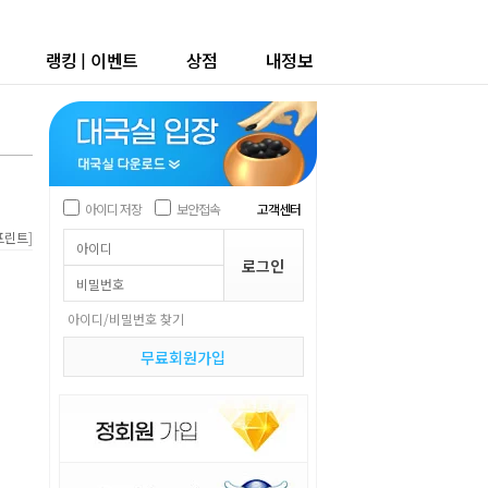
랭킹
|
이벤트
상점
내정보
아이디 저장
보안접속
고객센터
]
프린트
아이디/비밀번호 찾기
무료회원가입