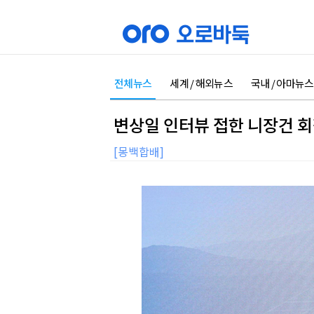
전체뉴스
세계 / 해외뉴스
국내 / 아마뉴스
변상일 인터뷰 접한 니장건 회
[몽백합배]