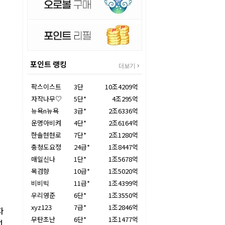
포인트 랭킹
더보기
팍스이스트
3단
10조4209억
자작나무♡
5단*
4조295억
뉴욕n뉴욕
3급*
2조6336억
운명아비켜
4단*
2조6164억
한솔현현로
7단*
2조1280억
충청도요정
24급*
1조8447억
매일신나
1단*
1조5678억
목검향
10급*
1조5020억
비비빅
11급*
1조4399억
우리영준
6단*
1조3550억
xyz123
7급*
1조2846억
자
무탄초난
6단*
1조1477억
선