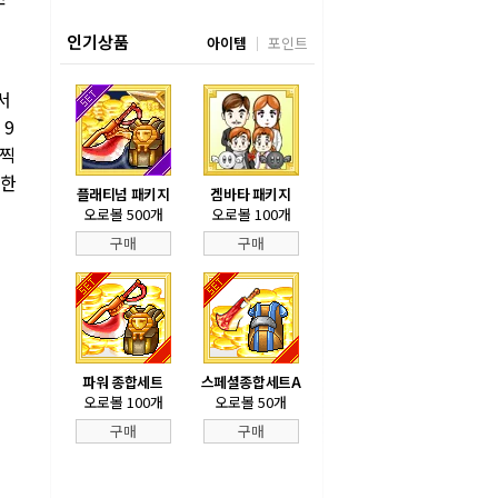
인기상품
아이템
포인트
서
 9
 찍
영한
플래티넘 패키지
겜바타 패키지
오로볼 500개
오로볼 100개
구매
구매
파워 종합세트
스페셜종합세트A
오로볼 100개
오로볼 50개
구매
구매