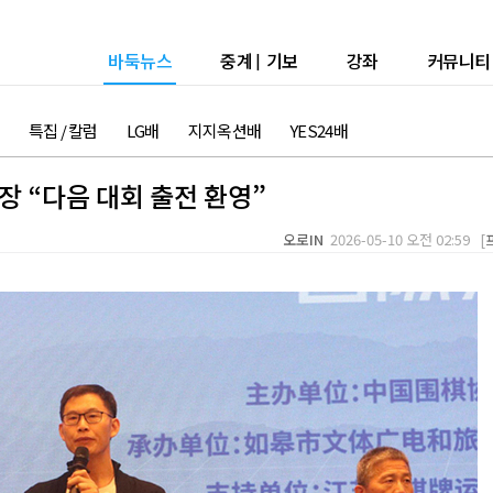
바둑뉴스
중계
|
기보
강좌
커뮤니티
특집 / 칼럼
LG배
지지옥션배
YES24배
장 “다음 대회 출전 환영”
오로IN
2026-05-10 오전 02:59 [