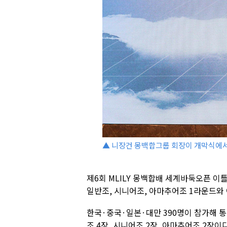
▲ 니장건 몽백합그룹 회장이 개막식에서
제6회 MLILY 몽백합배 세계바둑오픈 이
일반조, 시니어조, 아마추어조 1라운드와
한국·중국·일본·대만 390명이 참가해 통
조 4장, 시니어조 2장, 아마추어조 2장이다