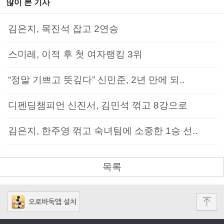
많이 본 기사
김은지, 목진석 잡고 2연승
스미레, 이적 후 첫 여자랭킹 3위
“정말 기쁘고 뜻깊다” 신민준, 2년 만에 되..
디펜딩챔피언 신진서, 김민석 꺾고 8강으로
김은지, 한주영 꺾고 숙녀팀에 소중한 1승 선..
목록