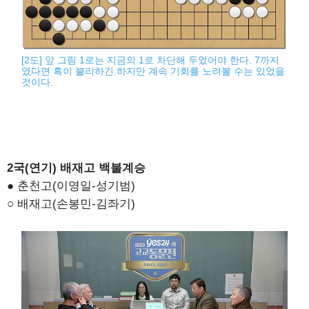
[2도] 앞 그림 1로는 지금의 1로 차단해 두었어야 한다. 7까지
였다면 흑이 불리하긴 하지만 계속 기회를 노려볼 수는 있었을
것이다.
2국(연기) 배재고 백불계승
● 춘천고(이영일-성기범)
○ 배재고(손봉민-김좌기)