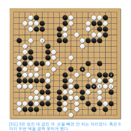
[3도] 3은 엎친 데 겹친 격. 손을 빼면 안 되는 자리였다. 흑은 6
까지 우변 백을 꼼짝 못하게 했다.