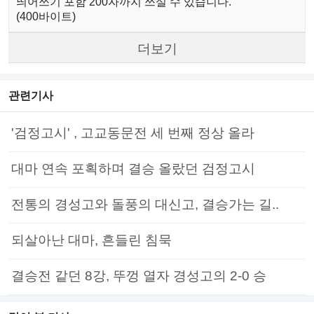
띄어쓰기 포함 200자까지 쓰실 수 있습니다.
(400바이트)
더보기
관련기사
'검정고시' , 고교동문전 세 번째 정상 올라
대마 연속 포획하며 결승 올랐던 검정고시
전통의 경성고와 돌풍의 대신고, 결승가는 길..
되살아난 대마, 흔들린 침묵
결승전 같던 8강, 뚜껑 열자 경성고의 2-0 승