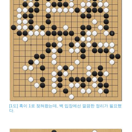
[1도] 흑이 1로 젖혀왔는데, 백 입장에선 깔끔한 정리가 필요했
다.