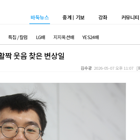
바둑뉴스
중계
|
기보
강좌
커뮤니티
특집 / 칼럼
LG배
지지옥션배
YES24배
활짝 웃음 찾은 변상일
김수광
2026-05-07 오후 11:07 [