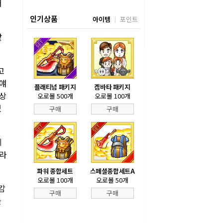
어
인기상품
아이템
포인트
같
고
 얘
플래티넘 패키지
겜바타 패키지
변상
오로볼 500개
오로볼 100개
있
구매
구매
게
이라
파워 종합세트
스페셜종합세트A
오로볼 100개
오로볼 50개
감
구매
구매
들