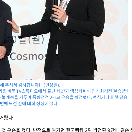
해 주셔서 감사합니다!" (변상일).
국기원 바둑TV스튜디오에서 끝난 제27기 맥심커피배 입신최강전 결승3번
흑 불계승을 거두며 종합전적 2-1로 우승을 확정했다. 맥심커피배 첫 결승
번째 도전 끝에 대회 정상에 섰다.
 거뒀다.
첫 우승을 했다. 난적으로 여기던 한국랭킹 2위 박정환 9단이 결승 