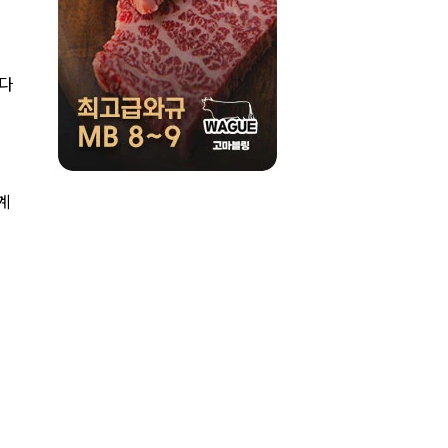
한다
니
계