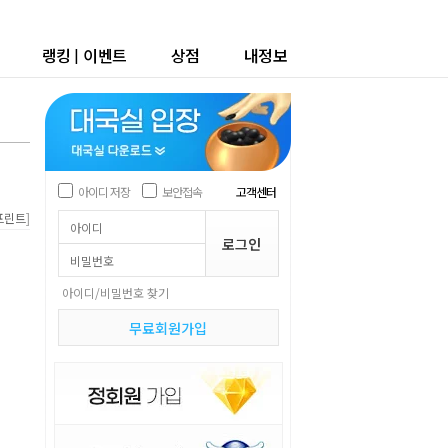
랭킹
|
이벤트
상점
내정보
아이디 저장
보안접속
고객센터
]
프린트
아이디/비밀번호 찾기
무료회원가입