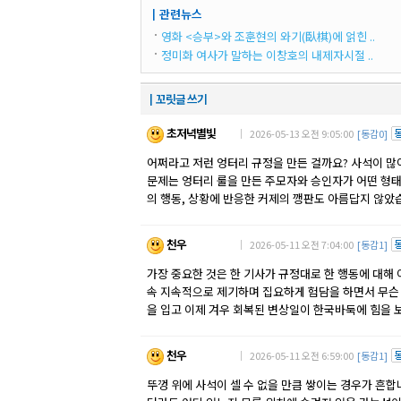
┃관련뉴스
영화 <승부>와 조훈현의 와기(臥棋)에 얽힌 ..
정미화 여사가 말하는 이창호의 내제자시절 ..
┃꼬릿글 쓰기
초저녁별빛
｜ 2026-05-13 오전 9:05:00
[동감0]
어쩌라고 저런 엉터리 규정을 만든 걸까요? 사석이 많
문제는 엉터리 룰을 만든 주모자와 승인자가 어떤 형태
의 행동, 상황에 반응한 커제의 깽판도 아름답지 않았
천우
｜ 2026-05-11 오전 7:04:00
[동감1]
가장 중요한 것은 한 기사가 규정대로 한 행동에 대해
속 지속적으로 제기하며 집요하게 험담을 하면서 무슨
을 입고 이제 겨우 회복된 변상일이 한국바둑에 힘을 
천우
｜ 2026-05-11 오전 6:59:00
[동감1]
뚜껑 위에 사석이 셀 수 없을 만큼 쌓이는 경우가 흔