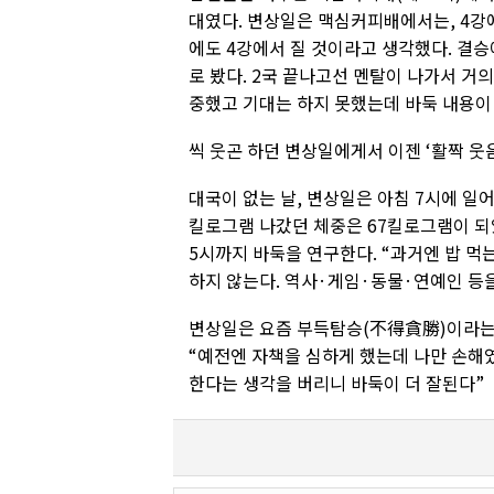
대였다. 변상일은 맥심커피배에서는, 4강에
에도 4강에서 질 것이라고 생각했다. 결승
로 봤다. 2국 끝나고선 멘탈이 나가서 거
중했고 기대는 하지 못했는데 바둑 내용이 
씩 웃곤 하던 변상일에게서 이젠 ‘활짝 웃음
대국이 없는 날, 변상일은 아침 7시에 일어
킬로그램 나갔던 체중은 67킬로그램이 되
5시까지 바둑을 연구한다. “과거엔 밥 먹
하지 않는다. 역사·게임·동물·연예인 등
변상일은 요즘 부득탐승(不得貪勝)이라는
“예전엔 자책을 심하게 했는데 나만 손해였
한다는 생각을 버리니 바둑이 더 잘된다”