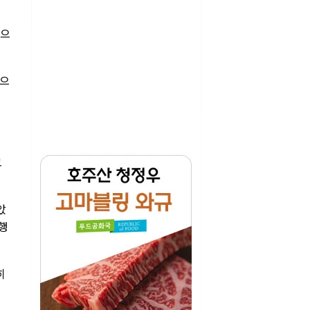
법으
옳으
그
았
 행
히