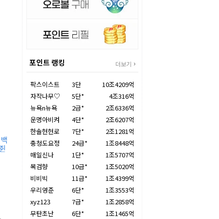
포인트 랭킹
더보기
팍스이스트
3단
10조4209억
자작나무♡
5단*
4조316억
뉴욕n뉴욕
2급*
2조6336억
운명아비켜
4단*
2조6207억
한솔현현로
7단*
2조1281억
 백
충청도요정
24급*
1조8448억
싸쥔
매일신나
1단*
1조5707억
목검향
10급*
1조5020억
비비빅
11급*
1조4399억
지
우리영준
6단*
1조3553억
xyz123
7급*
1조2858억
무탄초난
6단*
1조1465억