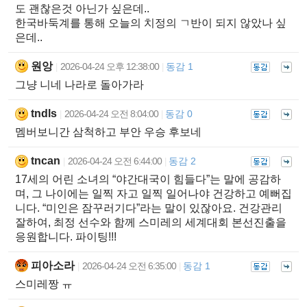
도 괜찮은것 아닌가 싶은데..
한국바둑계를 통해 오늘의 치정의 ㄱ반이 되지 않았나 싶
은데..
원앙
2026-04-24 오후 12:38:00
동감 1
|
|
그냥 니네 나라로 돌아가라
tndls
2026-04-24 오전 8:04:00
동감 0
|
|
멤버보니간 삼척하고 부안 우승 후보네
tncan
2026-04-24 오전 6:44:00
동감 2
|
|
17세의 어린 소녀의 “야간대국이 힘들다”는 말에 공감하
며, 그 나이에는 일찍 자고 일찍 일어나야 건강하고 예뻐집
니다. “미인은 잠꾸러기다”라는 말이 있잖아요. 건강관리
잘하여, 최정 선수와 함께 스미레의 세계대회 본선진출을
응원합니다. 파이팅!!!
피아소라
2026-04-24 오전 6:35:00
동감 1
|
|
스미레짱 ㅠ