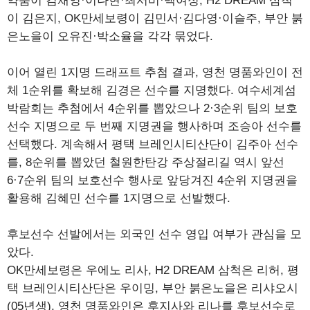
약품이 김채영·이나현·최서비·백여정, H2 DREAM 삼척
이 김은지, OK만세보령이 김민서·김다영·이슬주, 부안 붉
은노을이 오유진·박소율을 각각 묶었다.
이어 열린 1지명 드래프트 추첨 결과, 영천 명품와인이 전
체 1순위를 확보해 김경은 선수를 지명했다. 여수세계섬
박람회는 추첨에서 4순위를 뽑았으나 2·3순위 팀의 보호
선수 지명으로 두 번째 지명권을 행사하며 조승아 선수를
선택했다. 계속해서 평택 브레인시티산단이 김주아 선수
를, 8순위를 뽑았던 철원한탄강 주상절리길 역시 앞선
6·7순위 팀의 보호선수 행사로 앞당겨진 4순위 지명권을
활용해 김혜민 선수를 1지명으로 선발했다.
후보선수 선발에서는 외국인 선수 영입 여부가 관심을 모
았다.
OK만세보령은 우에노 리사, H2 DREAM 삼척은 리허, 평
택 브레인시티산단은 우이밍, 부안 붉은노을은 리샤오시
(05년생), 영천 명품와인은 후지사와 리나를 후보선수로