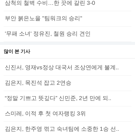
삼척의 철벽 수비…한 끗에 갈린 3-0
부안 붉은노을 "팀워크의 승리"
'무패 소녀' 정유진, 철원 승리 견인
많이 본 기사
신진서, 영재vs정상 대국서 조상연에게 불계..
김은지, 목진석 잡고 2연승
“정말 기쁘고 뜻깊다” 신민준, 2년 만에 되..
스미레, 이적 후 첫 여자랭킹 3위
김은지, 한주영 꺾고 숙녀팀에 소중한 1승 선..