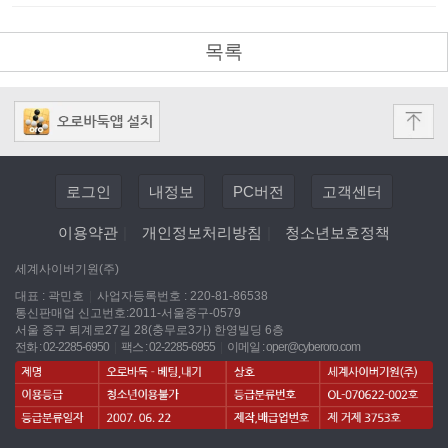
목록
로그인
내정보
PC버전
고객센터
이용약관
|
개인정보처리방침
|
청소년보호정책
세계사이버기원(주)
대표 : 곽민호
|
사업자등록번호 : 220-81-86538
통신판매업 신고번호:2011-서울중구-0579
서울 중구 퇴계로27길 28(충무로3가) 한영빌딩 6층
전화 : 02-2285-6950
|
팩스 : 02-2285-6955
|
이메일 :
oper@cyberoro.com