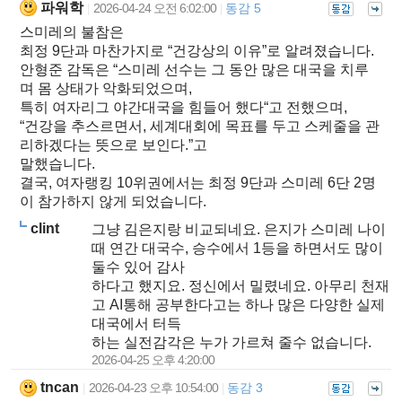
파워학
2026-04-24 오전 6:02:00
동감 5
|
|
스미레의 불참은
최정 9단과 마찬가지로 “건강상의 이유”로 알려졌습니다.
안형준 감독은 “스미레 선수는 그 동안 많은 대국을 치루
며 몸 상태가 악화되었으며,
특히 여자리그 야간대국을 힘들어 했다“고 전했으며,
“건강을 추스르면서, 세계대회에 목표를 두고 스케줄을 관
리하겠다는 뜻으로 보인다.”고
말했습니다.
결국, 여자랭킹 10위권에서는 최정 9단과 스미레 6단 2명
이 참가하지 않게 되었습니다.
clint
그냥 김은지랑 비교되네요. 은지가 스미레 나이
때 연간 대국수, 승수에서 1등을 하면서도 많이
둘수 있어 감사
하다고 했지요. 정신에서 밀렸네요. 아무리 천재
고 AI통해 공부한다고는 하나 많은 다양한 실제
대국에서 터득
하는 실전감각은 누가 가르쳐 줄수 없습니다.
2026-04-25 오후 4:20:00
tncan
2026-04-23 오후 10:54:00
동감 3
|
|