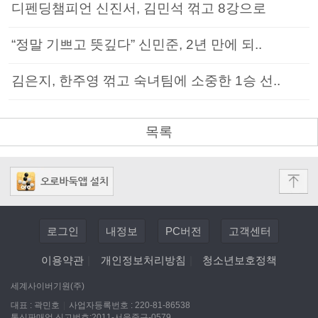
디펜딩챔피언 신진서, 김민석 꺾고 8강으로
“정말 기쁘고 뜻깊다” 신민준, 2년 만에 되..
김은지, 한주영 꺾고 숙녀팀에 소중한 1승 선..
목록
로그인
내정보
PC버전
고객센터
이용약관
|
개인정보처리방침
|
청소년보호정책
세계사이버기원(주)
대표 : 곽민호
|
사업자등록번호 : 220-81-86538
통신판매업 신고번호:2011-서울중구-0579