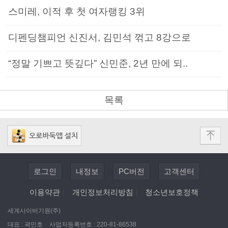
스미레, 이적 후 첫 여자랭킹 3위
디펜딩챔피언 신진서, 김민석 꺾고 8강으로
“정말 기쁘고 뜻깊다” 신민준, 2년 만에 되..
목록
로그인
내정보
PC버전
고객센터
이용약관
|
개인정보처리방침
|
청소년보호정책
세계사이버기원(주)
대표 : 곽민호
|
사업자등록번호 : 220-81-86538