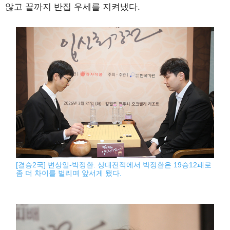
않고 끝까지 반집 우세를 지켜냈다.
[결승2국] 변상일-박정환. 상대전적에서 박정환은 19승12패로
좀 더 차이를 벌리며 앞서게 됐다.