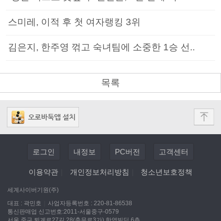
스미레, 이적 후 첫 여자랭킹 3위
김은지, 한주영 꺾고 숙녀팀에 소중한 1승 선..
목록
로그인
내정보
PC버전
고객센터
이용약관
|
개인정보처리방침
|
청소년보호정책
세계사이버기원(주)
대표 : 곽민호
|
사업자등록번호 : 220-81-86538
통신판매업 신고번호:2011-서울중구-0579
서울 중구 퇴계로27길 28(충무로3가) 한영빌딩 6층