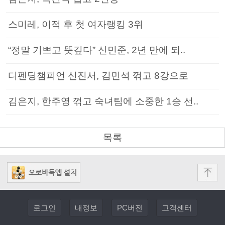
스미레, 이적 후 첫 여자랭킹 3위
“정말 기쁘고 뜻깊다” 신민준, 2년 만에 되..
디펜딩챔피언 신진서, 김민석 꺾고 8강으로
김은지, 한주영 꺾고 숙녀팀에 소중한 1승 선..
목록
로그인
내정보
PC버전
고객센터