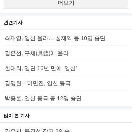
더보기
관련기사
최재영, 입신 올라… 심재익 등 10명 승단
김은선, 구체(具體)에 올라
한태희, 입단 16년 만에 '입신'
김명완ㆍ이민진, 입신 등극
박종훈, 입신 등극 등 12명 승단
많이 본 기사
김은지, 목진석 잡고 2연승