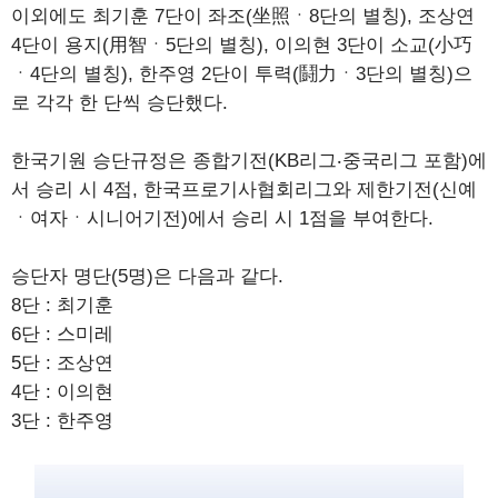
이외에도 최기훈 7단이 좌조(坐照ㆍ8단의 별칭), 조상연
4단이 용지(用智ㆍ5단의 별칭), 이의현 3단이 소교(小巧
ㆍ4단의 별칭), 한주영 2단이 투력(鬪力ㆍ3단의 별칭)으
로 각각 한 단씩 승단했다.
한국기원 승단규정은 종합기전(KB리그‧중국리그 포함)에
서 승리 시 4점, 한국프로기사협회리그와 제한기전(신예
ㆍ여자ㆍ시니어기전)에서 승리 시 1점을 부여한다.
승단자 명단(5명)은 다음과 같다.
8단 : 최기훈
6단 : 스미레
5단 : 조상연
4단 : 이의현
3단 : 한주영