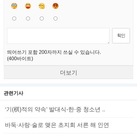
띄어쓰기 포함 200자까지 쓰실 수 있습니다.
(400바이트)
더보기
관련기사
‘기(棋)적의 약속’ 발대식-한·중 청소년 ..
바둑·사랑·술로 맺은 초지회 서른 해 인연