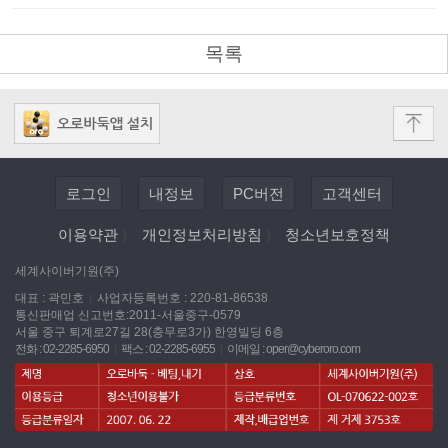
목록
로그인
내정보
PC버전
고객센터
이용약관
|
개인정보처리방침
|
청소년보호정책
세계사이버기원(주)
대표 : 곽민호
|
사업자등록번호 : 220-81-86538
통신판매업 신고번호:2011-서울중구-0579
서울 중구 퇴계로27길 28(충무로3가) 한영빌딩 6층
전화 : 02-2285-6950
|
팩스 : 02-2285-6955
|
이메일 :
oper@cyberoro.com