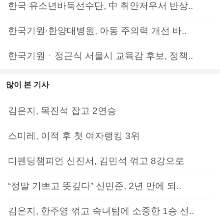
한국 유소년바둑선수단, 中 취안저우서 반상..
한국기원·한양대병원, 아동 주의력 개선 바..
한국기원ㆍ정근식 서울시 교육감 후보, 정책..
많이 본 기사
김은지, 목진석 잡고 2연승
스미레, 이적 후 첫 여자랭킹 3위
디펜딩챔피언 신진서, 김민석 꺾고 8강으로
“정말 기쁘고 뜻깊다” 신민준, 2년 만에 되..
김은지, 한주영 꺾고 숙녀팀에 소중한 1승 선..