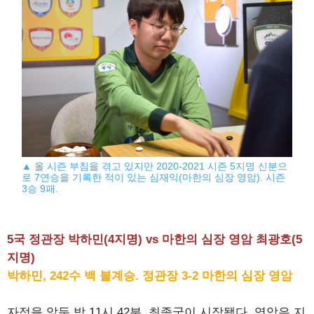
▲ 올 시즌 부침을 겪고 있지만 2020-2021 시즌 5지명 신분으
로 7연승을 기록한 적이 있는 심재익(마한의 심장 영암). 시즌
3승 9패.
5국 정관장 박하민(4지명) vs 마한의 심장 영암 최광호(5
지명)
박하민, 242수 백 불계승. 정관장 3-2 마한의 심장 영암
자정을 앞둔 밤 11시 42분, 최종국이 시작됐다. 영암은 지