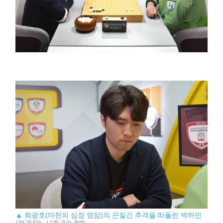
▲ 최광호(마한의 심장 영암)의 끈질긴 추격을 따돌린 박하민
(정관장). 시즌 3승 8패.