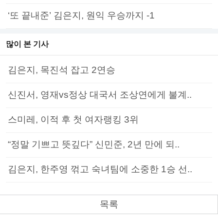
‘또 끝내준’ 김은지, 원익 우승까지 -1
많이 본 기사
김은지, 목진석 잡고 2연승
신진서, 영재vs정상 대국서 조상연에게 불계..
스미레, 이적 후 첫 여자랭킹 3위
“정말 기쁘고 뜻깊다” 신민준, 2년 만에 되..
김은지, 한주영 꺾고 숙녀팀에 소중한 1승 선..
목록