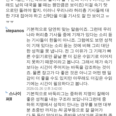
래도 남의 대국을 볼 때는 웬만큼은 보이죠) 이걸 속기 탓
으로만 돌려야 할지. 이러니 우리나라 허리층 기사들에 대
한 기대 접어야 하고 신9단을 이을 기사도 잘 안 보이고 ㅠ
ㅠㅠ
기본적으로 당연히 맞는 말씀이죠. 그런데 우리
stepanos
나라 허리층 기사들 중에 기재가 있다는 소리 듣
는 기사들이 한둘이 아니죠. 그럼에도 보면 성적
이 기재 있다는 소리 듣는 것에 비해 그리 대단
한 성적을 못 냅니다. 전 그 이유가 그 기재가 빠
른 수읽기로만 끝날 뿐 더 깊은 수읽기로 이어지
지 못하기 때문이라고 봅니다. 그래서 제가 속기
보다는 시간이 주어지는 바둑을 강조하는 것이
죠. 물론 장고가 다 좋은 것은 아니고 어떤 땐 일
감이 더 좋을 수도 있지만 아무래도 더깊은 수읽
기에는 시간이 필요하다고 봅니다.
2026-01-26 오후 3:42:00
스나이
기본적으로 바둑리그는 중하위 지명이 잘해야
퍼II
좋은 성적을 내는 구조라 보입니다그런데 중
하위 지명에서 성적이 안나는 경우를 보면 대부
분 초중반 까지는 AI 공부등으로 잘 끌어가
다 돌 들이 많아지는 중반을 넘어가면 공부한 족