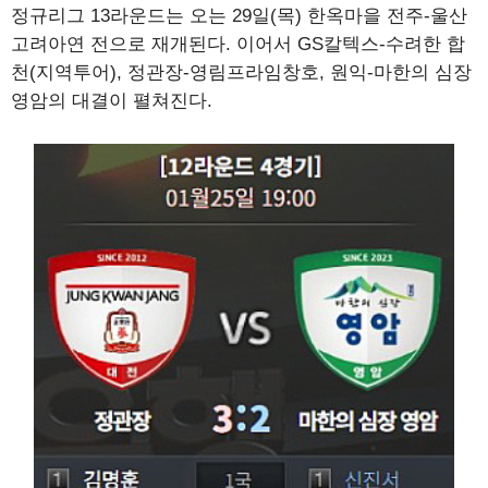
정규리그 13라운드는 오는 29일(목) 한옥마을 전주-울산
고려아연 전으로 재개된다. 이어서 GS칼텍스-수려한 합
천(지역투어), 정관장-영림프라임창호, 원익-마한의 심장
영암의 대결이 펼쳐진다.