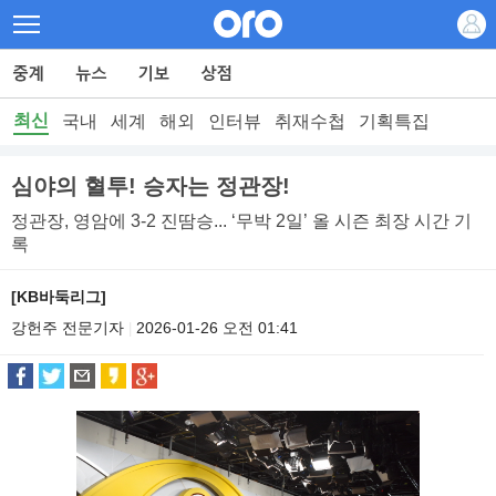
최신
국내
세계
해외
인터뷰
취재수첩
기획특집
심야의 혈투! 승자는 정관장!
정관장, 영암에 3-2 진땀승... ‘무박 2일’ 올 시즌 최장 시간 기
록
[KB바둑리그]
강헌주 전문기자
2026-01-26 오전 01:41
|