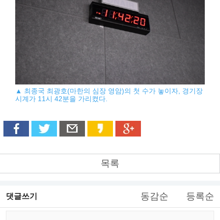
▲ 최종국 최광호(마한의 심장 영암)의 첫 수가 놓이자, 경기장
시계가 11시 42분을 가리켰다.
목록
동감순
등록순
댓글쓰기