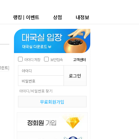
랭킹
|
이벤트
상점
내정보
아이디 저장
보안접속
고객센터
]
프린트
아이디/비밀번호 찾기
무료회원가입