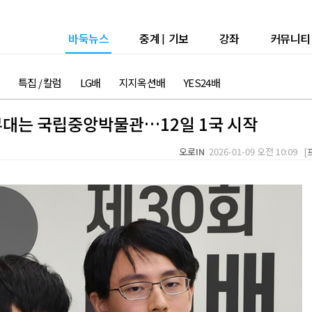
바둑뉴스
중계
|
기보
강좌
커뮤니티
특집 / 칼럼
LG배
지지옥션배
YES24배
무대는 국립중앙박물관…12일 1국 시작
오로IN
2026-01-09 오전 10:09 [