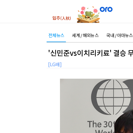
전체뉴스
세계 / 해외뉴스
국내 / 아마뉴스
'신민준vs이치리키료' 결승 
[LG배]