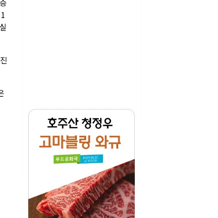
우승
1
 실
 진
은