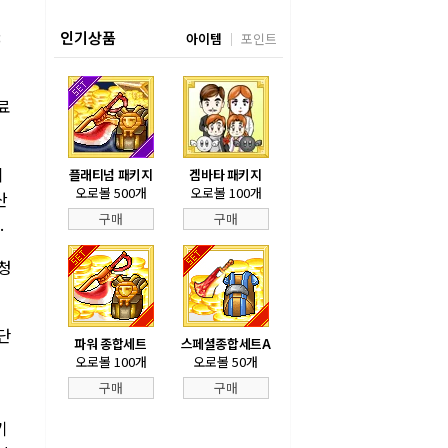
3
인기상품
아이템
포인트
료
이
플래티넘 패키지
겜바타 패키지
오로볼 500개
오로볼 100개
산
구매
구매
.
리청
단
파워 종합세트
스페셜종합세트A
오로볼 100개
오로볼 50개
구매
구매
기