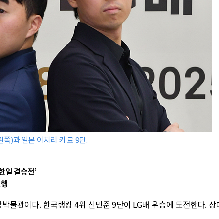
쪽)과 일본 이치리 키 료 9단.
‘한일 결승전’
진행
앙박물관이다. 한국랭킹 4위 신민준 9단이 LG배 우승에 도전한다. 상