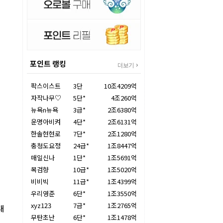
포인트 랭킹
더보기
팍스이스트
3단
10조4209억
자작나무♡
5단*
4조260억
뉴욕n뉴욕
3급*
2조6380억
운명아비켜
4단*
2조6131억
한솔현현로
7단*
2조1280억
충청도요정
24급*
1조8447억
매일신나
1단*
1조5691억
목검향
10급*
1조5020억
비비빅
11급*
1조4399억
우리영준
6단*
1조3550억
xyz123
7급*
1조2765억
대
무탄초난
6단*
1조1478억