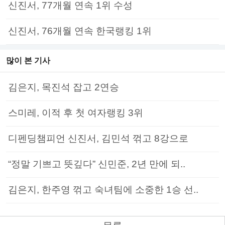
신진서, 77개월 연속 1위 수성
신진서, 76개월 연속 한국랭킹 1위
많이 본 기사
김은지, 목진석 잡고 2연승
스미레, 이적 후 첫 여자랭킹 3위
디펜딩챔피언 신진서, 김민석 꺾고 8강으로
“정말 기쁘고 뜻깊다” 신민준, 2년 만에 되..
김은지, 한주영 꺾고 숙녀팀에 소중한 1승 선..