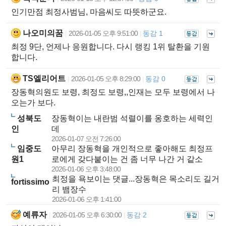
인기만점 최정사범님, 마음씨도 따뜻하군요.
나오미의꿈
2026-01-05 오후 9:51:00
동감 1
|
|
최정 9단, 언제나 응원합니다. 다시 랭킹 1위 탈환을 기원
합니다.
TS엘리어트
2026-01-05 오후 8:29:00
동감 0
|
|
장동혁의원도 보령, 최정도 보령,,인재는 모두 보령에서 나
오는가 보다.
성북도
장동혁이는 내란범 석렬이를 옹호하는 세력인
인
데
2026-01-07 오전 7:26:00
임중도
아무리 장동혁을 개인적으로 좋아해도 최정프
원1
로에게 갖다붙이는 건 좀 너무 나간 거 같소
2026-01-06 오후 3:48:00
최정을 욕보이는 댓글...장동혁은 목소리도 길거
fortissimo
리 뱀장수
2026-01-06 오후 1:41:00
예류자
2026-01-05 오후 6:30:00
동감 2
|
|