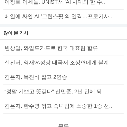
이창호·이세돌, UNIST서 ‘AI 시대의 한 수..
베일에 싸인 AI '그린스팟'의 일격…프로기사..
많이 본 기사
변상일, 와일드카드로 한국 대표팀 합류
신진서, 영재vs정상 대국서 조상연에게 불계..
김은지, 목진석 잡고 2연승
“정말 기쁘고 뜻깊다” 신민준, 2년 만에 되..
김은지, 한주영 꺾고 숙녀팀에 소중한 1승 선..
목록