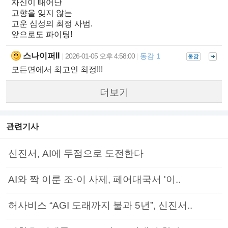
자신이 태어난
고향을 잊지 않는
고운 심성의 최정 사범.
앞으로도 파이팅!
스나이퍼II
2026-01-05 오후 4:58:00
동감 1
|
|
모든면에서 최고인 최정!!!
더보기
관련기사
신진서, AI에 두점으로 도전한다
AI와 짝 이룬 조·이 사제, 페어대국서 '이..
허사비스 “AGI 도래까지 불과 5년”, 신진서..