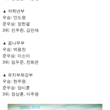
▲ 저학년부
우승: 안도원
준우승: 장한결
3위: 진주한, 김민재
▲ 꿈나무부
우승: 박용찬
준우승: 이소이
3위: 임두준, 전희온
▲ 유치부최강부
우승: 한주원
준우승: 양시훈
3위: 정상훈, 이주원