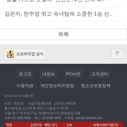
김은지, 한주영 꺾고 숙녀팀에 소중한 1승 선..
목록
로그인
내정보
PC버전
고객센터
이용약관
|
개인정보처리방침
|
청소년보호정책
세계사이버기원(주)
대표 : 곽민호
|
사업자등록번호 : 220-81-86538
통신판매업 신고번호:2011-서울중구-0579
서울 중구 퇴계로27길 28(충무로3가) 한영빌딩 6층
전화 : 02-2285-6950
|
팩스 : 02-2285-6955
|
이메일 :
oper@cyberoro.com