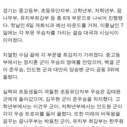
경기는 중고등부, 초등유단자부, 고학년부, 저학년부, 꿈
나무부, 유치부최강부 등 총 8개 부문으로 나뉘어 진행됐
다. 첫날인 6일 개회식과 예선 라운드를 거쳐, 이튿날인 7
일에는 각 부문 우승자를 가리는 결승 대국과 시상식이
이어졌다.
치열한 수담 끝에 각 부문별 최강자가 가려졌다. 중고등
부에서는 정지훈 군이 우승의 영예를 안았으며, 백결 군
이 준우승, 안도현 군과 대만의 양송벤 군이 공동 3위에
올랐다.
실력파 초등생들이 격돌한 초등유단자부 우승은 김태윤
군에게 돌아갔으며, 김우현 군이 준우승을 차지했다. 고
학년부에서는 이건우 군이, 저학년부에서는 안도원 군이
각각 우승 트로피를 들어 올렸다. 또한 미래의 바둑왕을
꿈꾸는 꿈나무부는 박용찬 군이, 유치부 최강부는 한주원