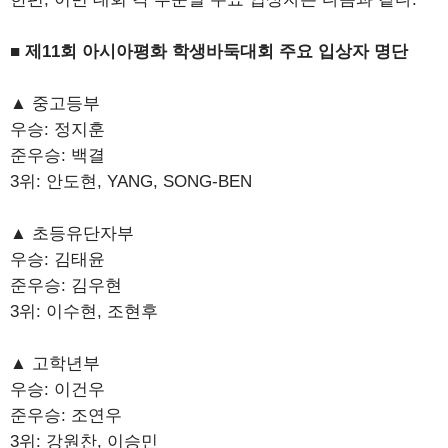
■ 제11회 아시아평화 학생바둑대회 주요 입상자 명단
▲ 중고등부
우승: 정지훈
준우승: 백결
3위: 안도현, YANG, SONG-BEN
▲ 초등유단자부
우승: 김태윤
준우승: 김우현
3위: 이수현, 조현후
▲ 고학년부
우승: 이건우
준우승: 조연우
3위: 강원찬, 이승민