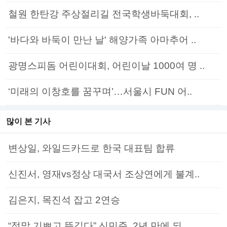
철원 한탄강 주상절리길 전국학생바둑대회, ..
'바다와 바둑이 만난 날' 해양가족 아마추어 ..
광명스피돔 어린이대회, 어린이날 1000여 명 ..
‘미래의 이창호를 꿈꾸며’…서울시 FUN 어..
많이 본 기사
변상일, 와일드카드로 한국 대표팀 합류
신진서, 영재vs정상 대국서 조상연에게 불계..
김은지, 목진석 잡고 2연승
“정말 기쁘고 뜻깊다” 신민준, 2년 만에 되..