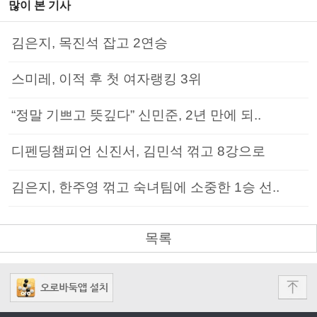
많이 본 기사
김은지, 목진석 잡고 2연승
스미레, 이적 후 첫 여자랭킹 3위
“정말 기쁘고 뜻깊다” 신민준, 2년 만에 되..
디펜딩챔피언 신진서, 김민석 꺾고 8강으로
김은지, 한주영 꺾고 숙녀팀에 소중한 1승 선..
목록