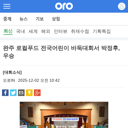
최신
국내
세계
해외
인터뷰
취재수첩
기획특집
완주 로컬푸드 전국어린이 바둑대회서 박정후,
우승
[대회소식]
오로IN
2025-12-02 오전 10:42
|