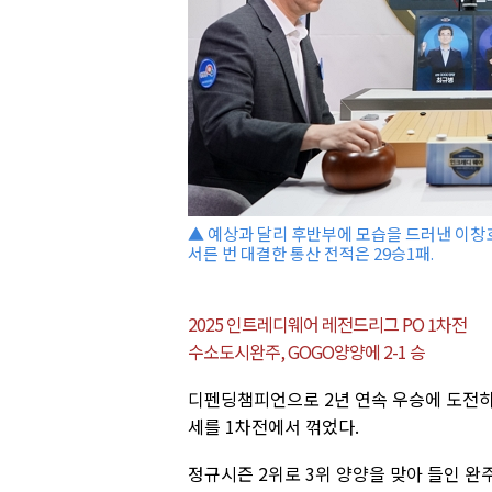
▲ 예상과 달리 후반부에 모습을 드러낸 이창호
서른 번 대결한 통산 전적은 29승1패.
2025 인트레디웨어 레전드리그 PO 1차전
수소도시완주, GOGO양양에 2-1 승
디펜딩챔피언으로 2년 연속 우승에 도전하
세를 1차전에서 꺾었다.
정규시즌 2위로 3위 양양을 맞아 들인 완