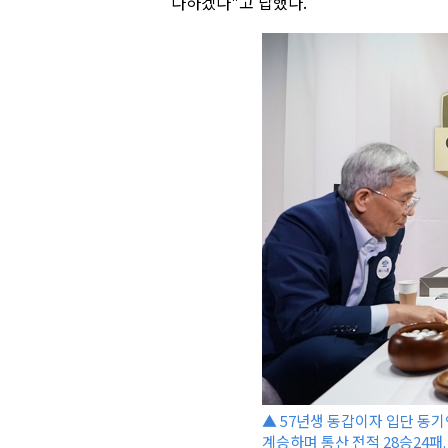
다하겠다"고 답했다.
▲ 57년생 동갑이자 입단 동기
계승하며 통산 전적 28승24패.