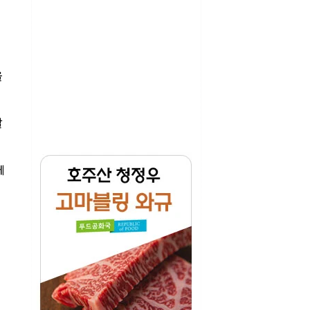
올
할
에