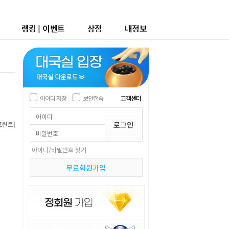
랭킹
|
이벤트
상점
내정보
아이디 저장
보안접속
고객센터
]
프린트
아이디/비밀번호 찾기
무료회원가입