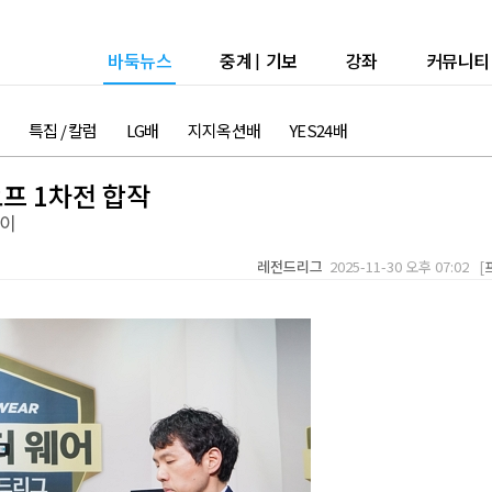
바둑뉴스
중계
|
기보
강좌
커뮤니티
특집 / 칼럼
LG배
지지옥션배
YES24배
프 1차전 합작
타이
레전드리그
2025-11-30 오후 07:02 [