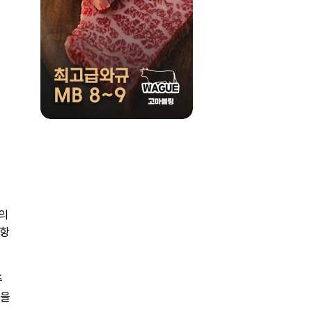
만의
 항
주
선을