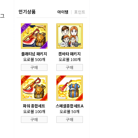
인기상품
아이템
포인트
 그
플래티넘 패키지
겜바타 패키지
오로볼 500개
오로볼 100개
구매
구매
파워 종합세트
스페셜종합세트A
오로볼 100개
오로볼 50개
구매
구매