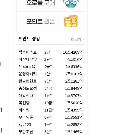
포인트 랭킹
더보기
팍스이스트
3단
10조4209억
자작나무♡
5단*
4조316억
.
뉴욕n뉴욕
2급*
2조6336억
운명아비켜
4단*
2조6207억
한솔현현로
7단*
2조1281억
충청도요정
24급*
1조8448억
매일신나
1단*
1조5707억
목검향
10급*
1조5020억
기
비비빅
11급*
1조4399억
우리영준
6단*
1조3553억
xyz123
7급*
1조2858억
이
무탄초난
6단*
1조1465억