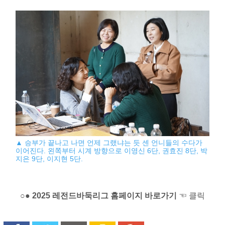
▲ 승부가 끝나고 나면 언제 그랬냐는 듯 센 언니들의 수다가
이어진다. 왼쪽부터 시계 방향으로 이영신 6단, 권효진 8단, 박
지은 9단, 이지현 5단.
○● 2025 레전드바둑리그 홈페이지 바로가기
☜ 클릭