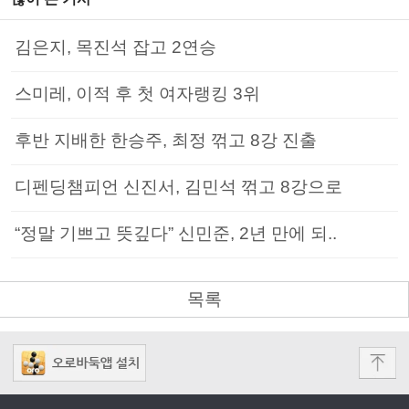
김은지, 목진석 잡고 2연승
스미레, 이적 후 첫 여자랭킹 3위
후반 지배한 한승주, 최정 꺾고 8강 진출
디펜딩챔피언 신진서, 김민석 꺾고 8강으로
“정말 기쁘고 뜻깊다” 신민준, 2년 만에 되..
목록