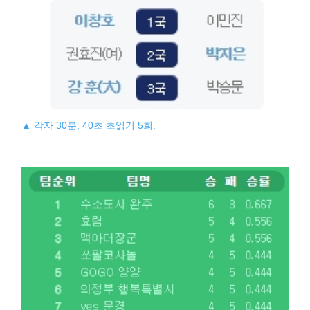
▲ 각자 30분, 40초 초읽기 5회.