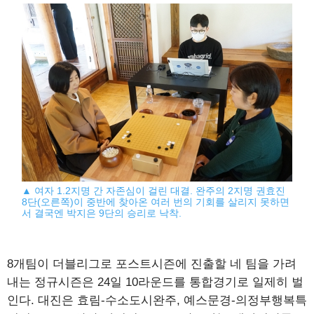
▲ 여자 1.2지명 간 자존심이 걸린 대결. 완주의 2지명 권효진
8단(오른쪽)이 중반에 찾아온 여러 번의 기회를 살리지 못하면
서 결국엔 박지은 9단의 승리로 낙착.
8개팀이 더블리그로 포스트시즌에 진출할 네 팀을 가려
내는 정규시즌은 24일 10라운드를 통합경기로 일제히 벌
인다. 대진은 효림-수소도시완주, 예스문경-의정부행복특