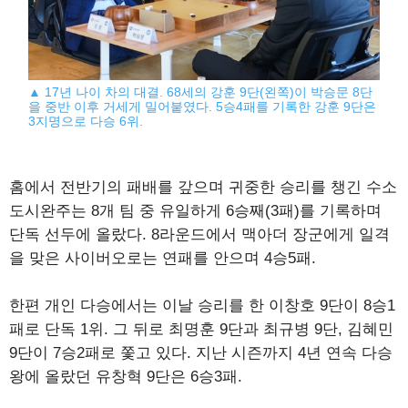
▲ 17년 나이 차의 대결. 68세의 강훈 9단(왼쪽)이 박승문 8단
을 중반 이후 거세게 밀어붙였다. 5승4패를 기록한 강훈 9단은
3지명으로 다승 6위.
홈에서 전반기의 패배를 갚으며 귀중한 승리를 챙긴 수소
도시완주는 8개 팀 중 유일하게 6승째(3패)를 기록하며
단독 선두에 올랐다. 8라운드에서 맥아더 장군에게 일격
을 맞은 사이버오로는 연패를 안으며 4승5패.
한편 개인 다승에서는 이날 승리를 한 이창호 9단이 8승1
패로 단독 1위. 그 뒤로 최명훈 9단과 최규병 9단, 김혜민
9단이 7승2패로 쫓고 있다. 지난 시즌까지 4년 연속 다승
왕에 올랐던 유창혁 9단은 6승3패.