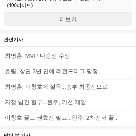
(400바이트)
더보기
관련기사
최명훈, MVP·다승상 수상
효림, 창단 3년 만에 레전드리그 평정
최명훈, 이창호에 설욕...승부 최종전으로
자정 넘긴 혈투...완주, 기선 제압
이창호 끌고 권효진 밀고...완주, 2차전서 끝..
많이 본 기사