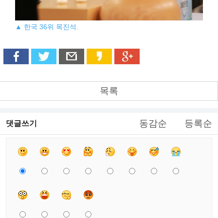
▲ 한국 36위 목진석.
목록
동감순
등록순
댓글쓰기