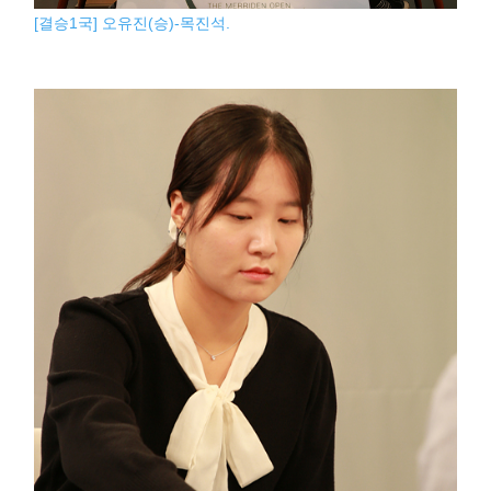
[결승1국] 오유진(승)-목진석.