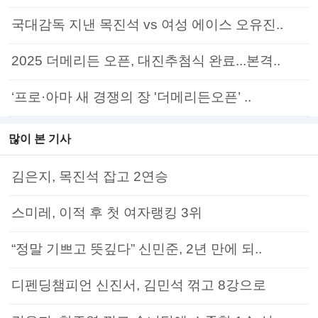
국대감독 지낸 목진석 vs 여성 에이스 오유진..
2025 더메리든 오픈, 대진추첨식 완료...본격..
‘프로·아마 새 경쟁의 장 '더메리든오픈’ ..
많이 본 기사
김은지, 목진석 잡고 2연승
스미레, 이적 후 첫 여자랭킹 3위
“정말 기쁘고 뜻깊다” 신민준, 2년 만에 되..
디펜딩챔피언 신진서, 김민석 꺾고 8강으로