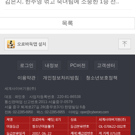
김은지, 한주영 꺾고 숙녀팀에 소중한 1승 선..
목록
로그인
내정보
PC버전
고객센터
이용약관
|
개인정보처리방침
|
청소년보호정책
세계사이버기원(주)
대표 : 곽민호
|
사업자등록번호 : 220-81-86538
통신판매업 신고번호:2011-서울중구-0579
서울 중구 퇴계로27길 28(충무로3가) 한영빌딩 6층
전화 : 02-2285-6950
|
팩스 : 02-2285-6955
|
이메일 :
oper@cyberoro.com