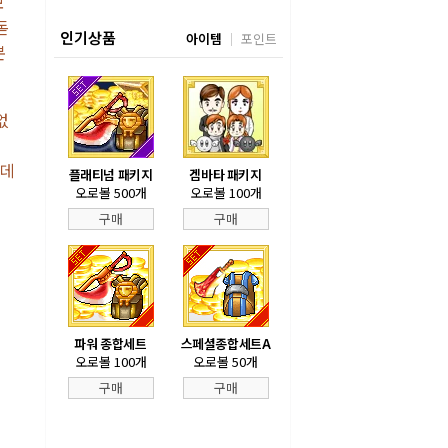
모
돋
인기상품
아이템
포인트
본
없
 데
플래티넘 패키지
겜바타 패키지
오로볼 500개
오로볼 100개
구매
구매
파워 종합세트
스페셜종합세트A
오로볼 100개
오로볼 50개
구매
구매