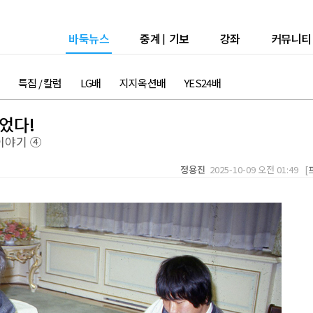
바둑뉴스
중계
|
기보
강좌
커뮤니티
특집 / 칼럼
LG배
지지옥션배
YES24배
었다!
이야기 ④
정용진
2025-10-09 오전 01:49 [