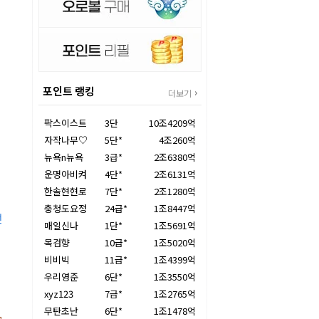
포인트 랭킹
더보기
팍스이스트
3단
10조4209억
자작나무♡
5단*
4조260억
뉴욕n뉴욕
3급*
2조6380억
운명아비켜
4단*
2조6131억
한솔현현로
7단*
2조1280억
충청도요정
24급*
1조8447억
전
매일신나
1단*
1조5691억
에
목검향
10급*
1조5020억
비비빅
11급*
1조4399억
우리영준
6단*
1조3550억
xyz123
7급*
1조2765억
무탄초난
6단*
1조1478억