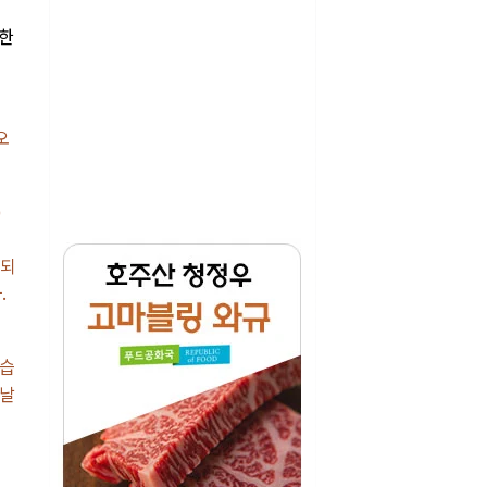
작한
니
오
)
 되
.
않습
어날