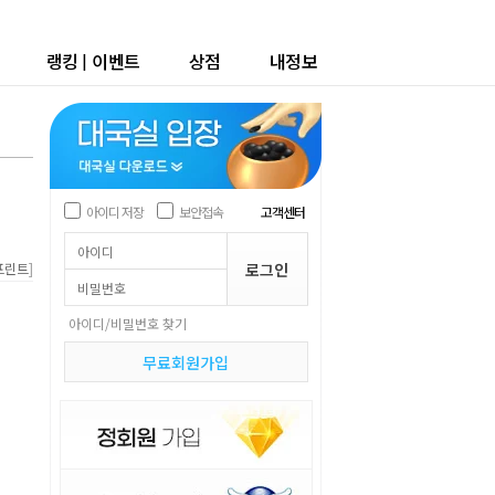
랭킹
|
이벤트
상점
내정보
아이디 저장
보안접속
고객센터
]
프린트
아이디/비밀번호 찾기
무료회원가입