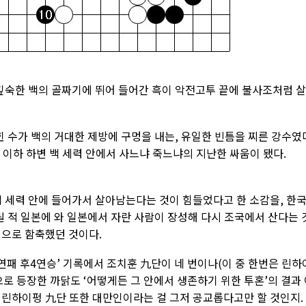
 깊숙한 백의 골짜기에 뛰어 들어간 흑이 악전고투 끝에 불사조처럼 
힌 수가 백의 거대한 제방에 구멍을 내는, 유일한 빈틈을 찌른 강수였
0 이하 하변 백 세력 안에서 사느냐 죽느냐의 지난한 싸움이 됐다.
백 세력 안에 들어가서 살아남는다는 것이 힘들었다고 한 소감을, 한
릴 적 일본에 와 일본에서 자란 사람이 장성해 다시 조국에서 산다는 
현으로 함축했던 것이다.
3연패 후4연승’ 기록에서 조치훈 九단이 네 번이나(이 중 한번은 린하
로 등장한 까닭도 ‘어떻게든 그 안에서 생존하기 위한 투혼’의 결과
 쓴 린하이펑 九단 또한 대만인이라는 걸 그저 공교롭다고만 할 것인지.