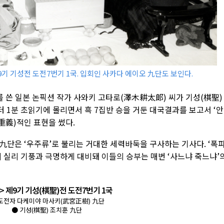
제9기 기성전 도전7번기 1국. 입회인 사카다 에이오 九단도 보인다.
 쓴 일본 논픽션 작가 사와키 고타로(澤木耕太郞) 씨가 기성(棋聖)
부터 1분 초읽기에 몰리면서 흑 7집반 승을 거둔 대국결과를 보고서 ‘
重義)적인 표현을 썼다.
九단은 ‘우주류’로 불리는 거대한 세력바둑을 구사하는 기사다. ‘폭
 실리 기풍과 극명하게 대비돼 이들의 승부는 매번 ‘사느냐 죽느냐’
> 제9기 기성(棋聖)전 도전7번기 1국
도전자 다케미야 마사키(武宮正樹) 九단
● 기성(棋聖) 조치훈 九단