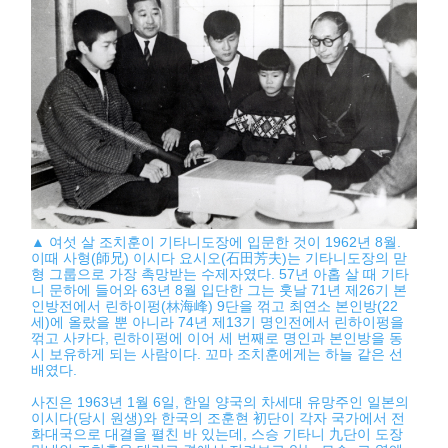
▲ 여섯 살 조치훈이 기타니도장에 입문한 것이 1962년 8월.
이때 사형(師兄) 이시다 요시오(石田芳夫)는 기타니도장의 맏
형 그룹으로 가장 촉망받는 수제자였다. 57년 아홉 살 때 기타
니 문하에 들어와 63년 8월 입단한 그는 훗날 71년 제26기 본
인방전에서 린하이펑(林海峰) 9단을 꺾고 최연소 본인방(22
세)에 올랐을 뿐 아니라 74년 제13기 명인전에서 린하이펑을
꺾고 사카다, 린하이펑에 이어 세 번째로 명인과 본인방을 동
시 보유하게 되는 사람이다. 꼬마 조치훈에게는 하늘 같은 선
배였다.
사진은 1963년 1월 6일, 한일 양국의 차세대 유망주인 일본의
이시다(당시 원생)와 한국의 조훈현 初단이 각자 국가에서 전
화대국으로 대결을 펼친 바 있는데, 스승 기타니 九단이 도장