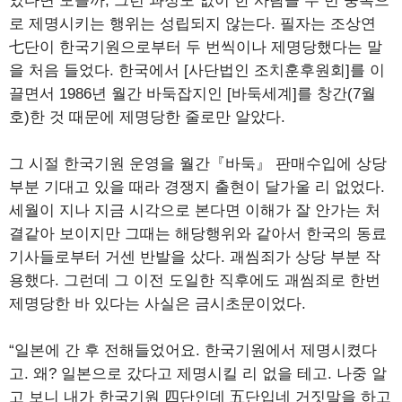
았다면 모를까, 그런 과정도 없이 한 사람을 두 번 중복으
로 제명시키는 행위는 성립되지 않는다. 필자는 조상연
七단이 한국기원으로부터 두 번씩이나 제명당했다는 말
을 처음 들었다. 한국에서 [사단법인 조치훈후원회]를 이
끌면서 1986년 월간 바둑잡지인 [바둑세계]를 창간(7월
호)한 것 때문에 제명당한 줄로만 알았다.
그 시절 한국기원 운영을 월간『바둑』 판매수입에 상당
부분 기대고 있을 때라 경쟁지 출현이 달가울 리 없었다.
세월이 지나 지금 시각으로 본다면 이해가 잘 안가는 처
결같아 보이지만 그때는 해당행위와 같아서 한국의 동료
기사들로부터 거센 반발을 샀다. 괘씸죄가 상당 부분 작
용했다. 그런데 그 이전 도일한 직후에도 괘씸죄로 한번
제명당한 바 있다는 사실은 금시초문이었다.
“일본에 간 후 전해들었어요. 한국기원에서 제명시켰다
고. 왜? 일본으로 갔다고 제명시킬 리 없을 테고. 나중 알
고 보니 내가 한국기원 四단인데 五단입네 거짓말을 하고