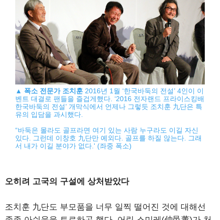
▲
폭소 전문가 조치훈
2016년 1월 ‘한국바둑의 전설’ 4인이 이
벤트 대결로 팬들을 즐겁게했다. ‘2016 전자랜드 프라이스킹배
한국바둑의 전설’ 개막식에서 언제나 그렇듯 조치훈 九단은 특
유의 입담을 과시했다.
“바둑은 몰라도 골프라면 여기 있는 사람 누구라도 이길 자신
있다. 그런데 이창호 九단만 예외다. 골프를 하질 않는다. 그래
서 내가 이길 분야가 없다.' (좌중 폭소)
오히려 고국의 구설에 상처받았다
조치훈 九단도 부모품을 너무 일찍 떨어진 것에 대해선
종종 아쉬움을 토로하곤 했다. 어린 스미레(仲邑董)가 처