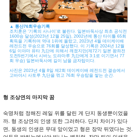
▲
통산76회우승기록
조치훈은 ‘기록의 사나이’로 불린다. 일본바둑사상 최초 공식전
1600승 달성(2023년 12월 25일), 2002년에 통산 타이틀 65회
획득을 기록하며 역대 1위에 올랐고, 2023년 4월 데이케이배
레전드전 우승으로 76회를 달성했다. 이 기록은 2024년 12월
6일 이야마 유타 九단에 의해서 깨졌지만(제72기 일본 왕좌전
도전5번기에서 시바노 도라마루 九단에게 3:1로 이기면서 77
회 우승) 일본바둑사에 길이 남을 금자탑이다.
사진은 2023년 4월 8일 제2회 데이케이배 레전드전 결승에서
고바야시 사토루 九단을 꺾고 76회 우승탑을 쌓는 순간.
형 조상연의 마지막 꿈
숙명처럼 정해진 레일 위를 달린 게 단지 동생뿐이었을
까. 형 조상연의 인생 또한 그러하다. 단지 차이가 있다
면, 동생의 인생은 무대 앞이었고 형은 장막 뒤였다는 것.