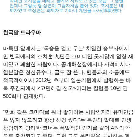
막내인 조치훈을 데리고 곁에서 지켜보고 있는 모습. 그 옆엔
언제나 그렇듯 형 상연이 그림자처럼 붙어 있다. 조치훈은 내
제자였고 조상연은 외제자로 기타니 九단을 사사(師事)했다.
한국말 트라우마
바둑판 앞에서는 ‘목숨을 걸고 두는’ 치열한 승부사이지
만 반외에서의 조치훈 九단은 코미디언 못지않게 엄청 재
미있고 쾌활한 사람이다. 공개해설장에서나 사석에서나
일본말은 청산유수다. 글도 잘 쓴다. 팬들과의 소통에도
적극적이어서 2012년 초부터 일본기원에서 발행하는 바
둑 주간지에서 <고민해결 천국>이라는 칼럼을 10년 간
500회나 연재했다.
“만화 같은 코미디를 워낙 좋아하는 사람인지라 유머만큼
은 잃지 않으려고 항상 신경 썼다”는 본인의 말대로 인생
상담까지 망라한 코너는 폭발적인 인기를 끌어 4권의 책
으로 출간되기도 했다. 그런 그도 우리말을 구사하는 데