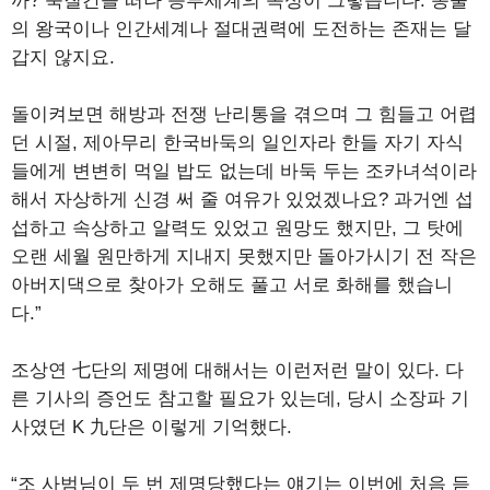
까? 숙질간을 떠나 승부세계의 속성이 그렇습니다. 동물
의 왕국이나 인간세계나 절대권력에 도전하는 존재는 달
갑지 않지요.
돌이켜보면 해방과 전쟁 난리통을 겪으며 그 힘들고 어렵
던 시절, 제아무리 한국바둑의 일인자라 한들 자기 자식
들에게 변변히 먹일 밥도 없는데 바둑 두는 조카녀석이라
해서 자상하게 신경 써 줄 여유가 있었겠나요? 과거엔 섭
섭하고 속상하고 알력도 있었고 원망도 했지만, 그 탓에
오랜 세월 원만하게 지내지 못했지만 돌아가시기 전 작은
아버지댁으로 찾아가 오해도 풀고 서로 화해를 했습니
다.”
조상연 七단의 제명에 대해서는 이런저런 말이 있다. 다
른 기사의 증언도 참고할 필요가 있는데, 당시 소장파 기
사였던 K 九단은 이렇게 기억했다.
“조 사범님이 두 번 제명당했다는 얘기는 이번에 처음 듣