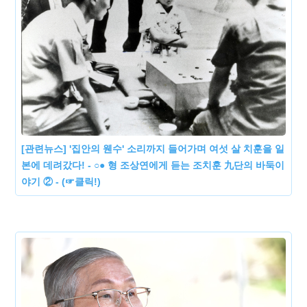
[관련뉴스] '집안의 웬수' 소리까지 들어가며 여섯 살 치훈을 일
본에 데려갔다! - ○● 형 조상연에게 듣는 조치훈 九단의 바둑이
야기 ② - (☞클릭!)