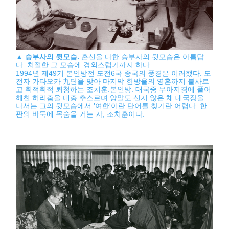
▲
승부사의 뒷모습.
혼신을 다한 승부사의 뒷모습은 아름답
다. 처절한 그 모습에 경외스럽기까지 하다.
1994년 제49기 본인방전 도전6국 종국의 풍경은 이러했다. 도
전자 가타오카 九단을 맞아 마지막 한방울의 영혼까지 불사르
고 휘적휘적 퇴청하는 조치훈.본인방. 대국중 무아지경에 풀어
헤친 허리춤을 대충 추스르며 양말도 신지 않은 채 대국장을
나서는 그의 뒷모습에서 '여한'이란 단어를 찾기란 어렵다. 한
판의 바둑에 목숨을 거는 자, 조치훈이다.