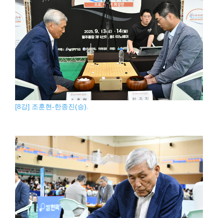
[8강] 조훈현-한종진(승).