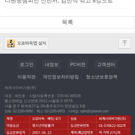
디펜딩챔피언 신진서, 김민석 꺾고 8강으로
목록
로그인
내정보
PC버전
고객센터
이용약관
|
개인정보처리방침
|
청소년보호정책
세계사이버기원(주)
대표 : 곽민호
|
사업자등록번호 : 220-81-86538
통신판매업 신고번호:2011-서울중구-0579
서울 중구 퇴계로27길 28(충무로3가) 한영빌딩 6층
전화 : 02-2285-6950
|
팩스 : 02-2285-6955
|
이메일 :
oper@cyberoro.com