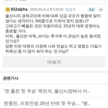
922alpha
2025-09-14 오후 5:32:00
동감 0
|
|
울산시의 경제규모에 비해 대회 상금 규모가 형평에 맞지
않다는 생각이다. 3배쯤으로 키워야 맞지 않겠나?
고래고기 빼돌린 것만 되찾아와도 10년치 대회 운영비는
충분할 거다.
아하.. 울산은 바둑..보다는 축구에 더 관심이 높은 동네였
던가요?
암튼 이런 대회의 식장에 나와 연설도 하고 명함도 디밀기
위해선 좀 더 많이 써야 하는 것 아님?
더보기
관련기사
'첫 출전 첫 우승' 목진석, 울산시장배서 이..
한종진, 프로인생 28년 만에 첫 우승… “평..