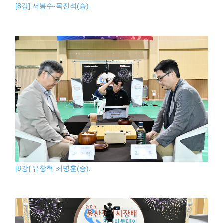
[8강] 서봉수-목진석(승).
[8강] 유창혁-최명훈(승).