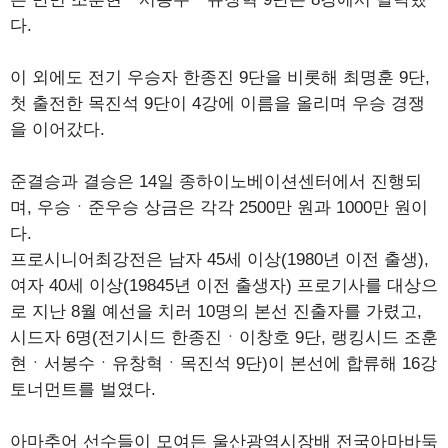
다.
이 외에도 전기 우승자 한종진 9단을 비롯해 최명훈 9단,
첫 출전한 목진석 9단이 4강에 이름을 올리며 우승 경쟁
을 이어갔다.
준결승과 결승은 14일 종하이노베이션센터에서 진행되
며, 우승ㆍ준우승 상금은 각각 2500만 원과 1000만 원이
다.
프로시니어최강전은 남자 45세 이상(1980년 이전 출생),
여자 40세 이상(19845년 이전 출생자) 프로기사를 대상으
로 지난 8월 예선을 치러 10명의 본선 진출자를 가렸고,
시드자 6명(전기시드 한종진ㆍ이창호 9단, 랭킹시드 조훈
현ㆍ서봉수ㆍ유창혁ㆍ목진석 9단)이 본선에 합류해 16강
토너먼트를 벌였다.
아마추어 선수들이 모여든 울산광역시장배 전국아마바둑