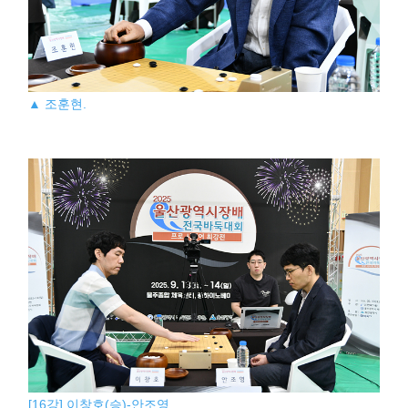
▲ 조훈현.
[16강] 이창호(승)-안조영.