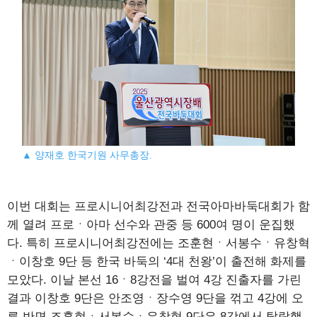
▲ 양재호 한국기원 사무총장.
이번 대회는 프로시니어최강전과 전국아마바둑대회가 함
께 열려 프로ㆍ아마 선수와 관중 등 600여 명이 운집했
다. 특히 프로시니어최강전에는 조훈현ㆍ서봉수ㆍ유창혁
ㆍ이창호 9단 등 한국 바둑의 ‘4대 천왕’이 출전해 화제를
모았다. 이날 본선 16ㆍ8강전을 벌여 4강 진출자를 가린
결과 이창호 9단은 안조영ㆍ장수영 9단을 꺾고 4강에 오
른 반면 조훈현ㆍ서봉수ㆍ유창혁 9단은 8강에서 탈락했