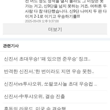
선 어느 정도 성적을 낼지 몰라도 그 이상은 못
가는 거고, 신9단을 넘지 못하는 거죠. 여하튼 두
사람 다 참 대단했습니다. 신9단 나머지 두 판 다
이겨 2-1로 이기고 우승하기를!!!
2025-09-09 오후 9:37:00
더보기
관련기사
신진서 초대우승! ‘패 있으면 준우승’ 징크..
반격한 신진서,‘한 번이라도 지면 우승 못한..
신진서vs투샤오위, 쏘팔코사놀 초대 우승컵 ..
신진서-中투샤오위, 결승 진출
혼돈의 라운드, 미궁 속 결승행