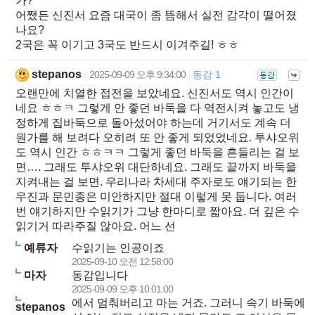
가?
어쨌든 신진서 요즘 대국이 좀 뜸해서 실전 감각이 떨어졌
나요?
2국은 꼭 이기고 3국도 반드시 이겨주길! ㅎㅎ
stepanos
2025-09-09 오후 9:34:00
동감 1
|
|
오랜만에 치열한 접전을 보았네요. 신진서도 역시 인간이
네요 ㅎㅎㅋ 그렇게 안 좋던 바둑을 다 역전시켜 놓고도 냉
정하게 집바둑으로 돌아섰어야 하는데 거기서도 계속 더
뭔가를 해 보려다 오히려 또 안 좋게 되었었네요. 투샤오위
도 역시 인간 ㅎㅎㅋㅋ 그렇게 좋던 바둑을 흔들리는 걸 보
면…. 그래도 투샤오위 대단하네요. 그래도 끝까지 바둑을
지켜내는 걸 보면. 우리나라 차세대 주자로도 얘기되는 한
우진과 문민종은 미안하지만 절대 이렇게 못 둡니다. 여러
번 얘기하지만 수읽기가 그냥 한마디로 짧아요. 더 깊은 수
읽기거 따라주질 않아요. 어느 선
예류자
수읽기는 인공이죠
2025-09-10 오전 12:58:00
마자
동감입니다
2025-09-09 오후 10:01:00
에서 멈춰버리고 마는 거죠. 그러니 속기 바둑에
stepanos