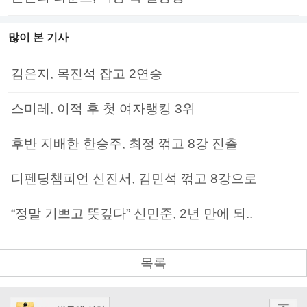
많이 본 기사
김은지, 목진석 잡고 2연승
스미레, 이적 후 첫 여자랭킹 3위
후반 지배한 한승주, 최정 꺾고 8강 진출
디펜딩챔피언 신진서, 김민석 꺾고 8강으로
“정말 기쁘고 뜻깊다” 신민준, 2년 만에 되..
목록