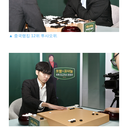
▲ 중국랭킹 12위 투샤오위.