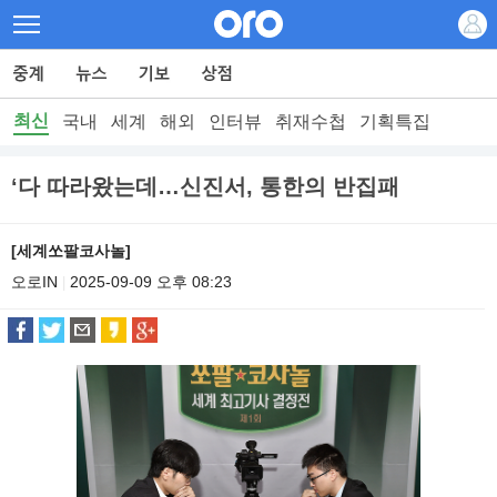
최신
국내
세계
해외
인터뷰
취재수첩
기획특집
‘다 따라왔는데…신진서, 통한의 반집패
[세계쏘팔코사놀]
오로IN
2025-09-09 오후 08:23
|