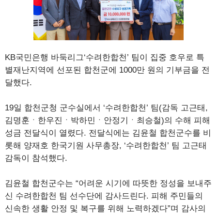
KB국민은행 바둑리그‘수려한합천’ 팀이 집중 호우로 특
별재난지역에 선포된 합천군에 1000만 원의 기부금을 전
달했다.
19일 합천군청 군수실에서 ‘수려한합천’ 팀(감독 고근태,
김명훈ㆍ한우진ㆍ박하민ㆍ안정기ㆍ최승철)의 수해 피해
성금 전달식이 열렸다. 전달식에는 김윤철 합천군수를 비
롯해 양재호 한국기원 사무총장, ‘수려한합천’ 팀 고근태
감독이 참석했다.
김윤철 합천군수는 “어려운 시기에 따뜻한 정성을 보내주
신 수려한합천 팀 선수단에 감사드린다. 피해 주민들의
신속한 생활 안정 및 복구를 위해 노력하겠다”며 감사의