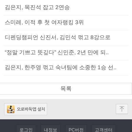
김은지, 목진석 잡고 2연승
스미레, 이적 후 첫 여자랭킹 3위
디펜딩챔피언 신진서, 김민석 꺾고 8강으로
“정말 기쁘고 뜻깊다” 신민준, 2년 만에 되..
김은지, 한주영 꺾고 숙녀팀에 소중한 1승 선..
목록
로그인
내정보
PC버전
고객센터