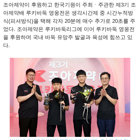
조아제약이 후원하고 한국기원이 주최ㆍ주관한 제3기 조
아제약배 루키바둑 영웅전은 생각시간제 중 시간누적방
식(피셔방식)을 택해 각자 20분에 매수 추가로 20초를 주
었다. 조아제약은 루키바둑리그에 이어 루키바둑 영웅전
을 후원하며 국내 바둑 유망주 발굴과 육성에 힘쓰고 있
다.