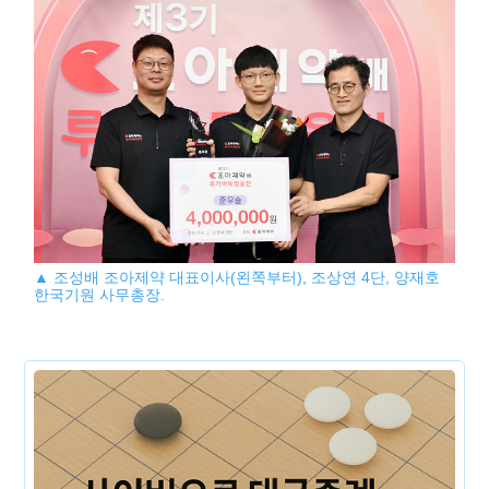
▲ 조성배 조아제약 대표이사(왼쪽부터), 조상연 4단, 양재호
한국기원 사무총장.