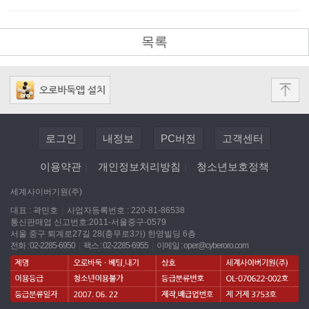
목록
로그인
내정보
PC버전
고객센터
이용약관
|
개인정보처리방침
|
청소년보호정책
세계사이버기원(주)
대표 : 곽민호
|
사업자등록번호 : 220-81-86538
통신판매업 신고번호:2011-서울중구-0579
서울 중구 퇴계로27길 28(충무로3가) 한영빌딩 6층
전화 : 02-2285-6950
|
팩스 : 02-2285-6955
|
이메일 :
oper@cyberoro.com