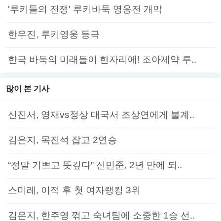
'루키들의 전쟁' 루키바둑 영웅전 개막
한우진, 루키영웅 등극
한국 바둑의 미래들이 한자리에! 조아제약 루..
많이 본 기사
신진서, 영재vs정상 대국서 조상연에게 불계..
김은지, 목진석 잡고 2연승
“정말 기쁘고 뜻깊다” 신민준, 2년 만에 되..
스미레, 이적 후 첫 여자랭킹 3위
김은지, 한주영 꺾고 숙녀팀에 소중한 1승 선..