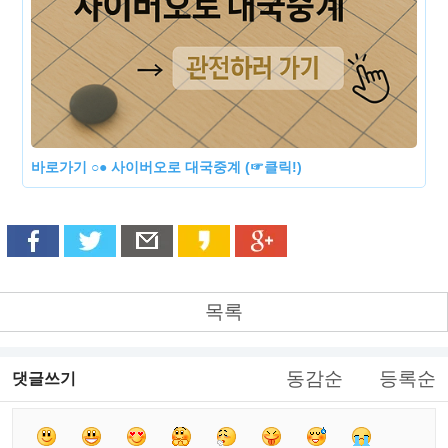
바로가기 ○● 사이버오로 대국중계 (☞클릭!)
목록
동감순
등록순
댓글쓰기