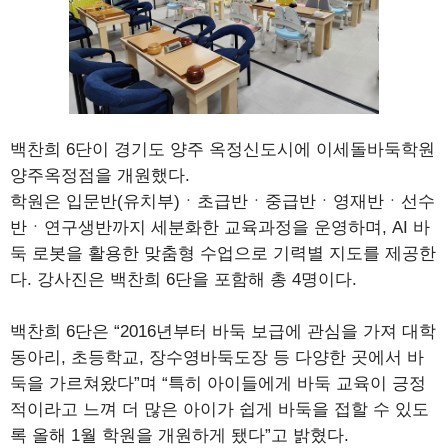
백찬희 6단이 경기도 양주 옥정신도시에 이세돌바둑학원
양주옥정점을 개원했다.
학원은 입문반(유치부)ㆍ초급반ㆍ중급반ㆍ영재반ㆍ선수
반ㆍ연구생반까지 세분화한 교육과정을 운영하며, AI 바
둑 로봇을 활용한 맞춤형 수업으로 기력별 지도를 제공한
다. 강사진은 백찬희 6단을 포함해 총 4명이다.
백찬희 6단은 “2016년부터 바둑 보급에 관심을 가져 대학
동아리, 초등학교, 장수영바둑도장 등 다양한 곳에서 바
둑을 가르쳐왔다”며 “특히 아이들에게 바둑 교육이 긍정
적이라고 느껴 더 많은 아이가 쉽게 바둑을 접할 수 있도
록 올해 1월 학원을 개원하게 됐다”고 밝혔다.