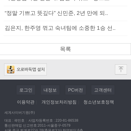
“정말 기쁘고 뜻깊다” 신민준, 2년 만에 되..
김은지, 한주영 꺾고 숙녀팀에 소중한 1승 선..
목록
로그인
내정보
PC버전
고객센터
이용약관
|
개인정보처리방침
|
청소년보호정책
세계사이버기원(주)
대표 : 곽민호
|
사업자등록번호 : 220-81-86538
통신판매업 신고번호:2011-서울중구-0579
서울 중구 퇴계로27길 28(충무로3가) 한영빌딩 6층