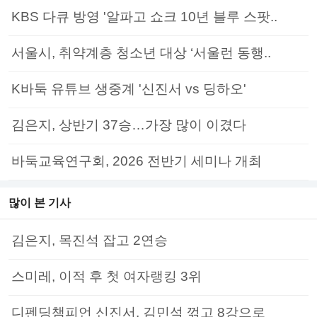
KBS 다큐 방영 '알파고 쇼크 10년 블루 스팟..
서울시, 취약계층 청소년 대상 ‘서울런 동행..
K바둑 유튜브 생중계 '신진서 vs 딩하오'
김은지, 상반기 37승…가장 많이 이겼다
바둑교육연구회, 2026 전반기 세미나 개최
많이 본 기사
김은지, 목진석 잡고 2연승
스미레, 이적 후 첫 여자랭킹 3위
디펜딩챔피언 신진서, 김민석 꺾고 8강으로