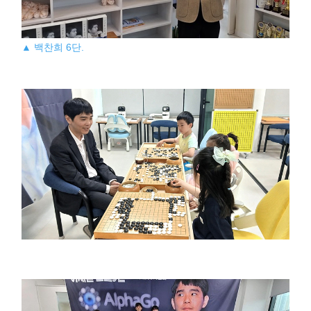
▲ 백찬희 6단.