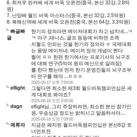
6. 취저우 란커배 세계 바둑 오픈전(중국, 본선 32강, 2.8억
원)
7. 난양배 월드 바둑 마스터스(중국, 본선 32강, 2.5억원)
8. 북해신역배 세계 바둑 오픈전(중국, 본선 64강, 3.3억원)
빠글빠
한기의 정의라면 메이저대회가 차고 넘치네...ㅋ
글
ㅋ 야구 ,테니스, 골프 등등에 비하면 조족
지혈도 안되는 것을 한기의 정의라 ㅎ 국제대회
는 몽땅 메이저네. 메이저 정의 개념이 쩐다
쩔어 ㅍㅍ 한편 한기에서는 프로기사의 뇌구조
에 대해 연구(5억여 원의 예산으로 알려짐)
를 한다 했는데 먼저 한기 운영진들의 뇌구조부
터 연구를 해야 ...ㅍㅎㅎ
2025-06-17 오후 7:58:00
eflight
그렇다면 최소한 제3회 월드바둑챔피언십은 세
계 대회로 봐야죠?
2025-06-18 오전 3:59:00
dagn
eflight님, 그리 주장하려면, 최소한 본선 참가인
원, 우승상금 정도는 밝히시고 말씀하셔야....
2025-06-18 오전 7:09:00
예류자
지금은 폐지된 월드바둑챔피언십은 본선8강 토
너먼트전