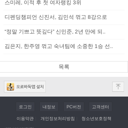
스미레, 이적 후 첫 여자랭킹 3위
디펜딩챔피언 신진서, 김민석 꺾고 8강으로
“정말 기쁘고 뜻깊다” 신민준, 2년 만에 되..
김은지, 한주영 꺾고 숙녀팀에 소중한 1승 선..
목록
로그인
내정보
PC버전
고객센터
이용약관
|
개인정보처리방침
|
청소년보호정책