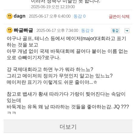
이라서 정족수 미달인 듯 합니다.
2025-06-19 오전 12:19:00
dagn
2025-06-17 오후 6:40:00
동감 0
|
|
글쓴이 삭제
빠글빠글
2025-06-17 오후 7:34:00
동감 0
|
|
야구나 골프, 테니스 등에서 메이저(major)대회라고 표기
하는 것을 보고
아무 개념 없이 국제 바둑대회에 끌어다 붙이는 이름 없는
오로 슈빼이기자?로구나.
걍 국제대회라고 하면 누가 뭐라 하느뇨?
그리고 메이저의 정의가 무엇인지 알고는 있느뇨?
메이저란 표기가 이렇게도 쉬운 줄이야...ㅎ
참고로 뱁새가 황새 따라가다 가랑이 찢어진다는 속담이
있는데
바둑계는 유독 왜 남 따라하는 것들을 좋아하는감. JQ ???
ㅋㅋ
더보기