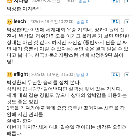
지다성
2025-06-20 오전 11:19:00
동감 0
|
|
박정환 이겨라!!!
ieech
2025-06-18 오전 10:22:00
동감 0
|
|
박정환9단 이번에 세계대회 우승 기회네, 양카이원이 신
진서, 변상일, 리쉬안하오를 이기고 올라온 거 보면 만만한
상대는 아닌 것 같다. 하지만 자신감 (중반까지 판을 잘 짜
면 내가 충분히 이길 수 있다는) 두면 좋은 결과 얻을 수 있
다고 봅니다. 한국바둑의자랑스런 선배 박정환9단 화이
팅!
eflight
2025-06-18 오전 3:15:00
동감 0
|
|
박정환의 무난한 승리를 점쳐 본다.
심리적 압박감만 덜어낸다면 실력상 앞서 있는 기사다.
세계 대회 결승 경험도 많으니 상대의 압박감을 이용하는
것도 좋은 방법.
1국을 가져와야 편한데 요즘 중후반 떨어지는 체력을 감
안해 시간 관리를
잘해야 한다.
이번이 마지막 세계 대회 결승일 것이라는 생각은 오히려
해롭다.