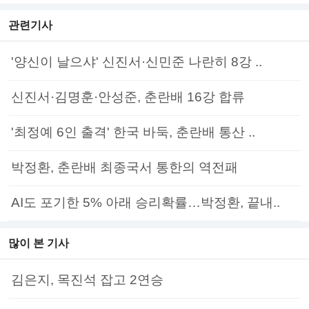
관련기사
'양신이 날으샤' 신진서·신민준 나란히 8강 ..
신진서·김명훈·안성준, 춘란배 16강 합류
'최정예 6인 출격' 한국 바둑, 춘란배 통산 ..
박정환, 춘란배 최종국서 통한의 역전패
AI도 포기한 5% 아래 승리확률…박정환, 끝내..
많이 본 기사
김은지, 목진석 잡고 2연승