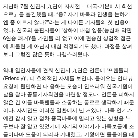
지난해 7월 신진서 九단이 자서전 「대국-기본에서 최선
으로」를 출간했을 때, “응? 자기 바둑과 인생을 논하기
엔 좀 이르지 않나?”라는 게 나이든 기자들의 첫 반응이
었다. 한국의 출판사들이 '상하이 대첩 영웅(농심배 막판
6연승 쾌거)'을 가만둘 리 없고 이에 편승한 상업적 접근
에 휘둘린 게 아닌지 내심 걱정되기도 했다. 과정을 살펴
보니 그렇진 않은 듯해 다행스러웠다.
역대 일인자들에 견줘 신진서 九단은 언론에 ‘프렌들리
(Friendly)’, 더 호의적인 자세를 보인다. 들어오는 인터뷰
요청에 웬만하면 다 응하는 모습이 안쓰러워 한국기원이
날을 잡아 공동기자회견을 마련할 정도다. 언론을 피하지
않은 건 이를 바둑팬들과 소통하는 통로로 생각하기 때문
이다. 자서전도 이러한 일환에서 낸 거였다. 바둑 인기가
예전 같지 않고 점차 중국바둑에 밀리고 있는 상황을 누
구보다 잘 알고 있었기에 자기의 이야기가 바둑보급에 조
금이나마 도움이 되리라 기대했고, 기왕이면 물들어올 때