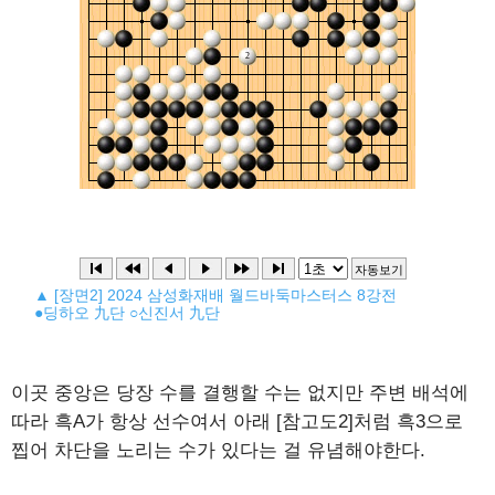
▲ [장면2] 2024 삼성화재배 월드바둑마스터스 8강전
●딩하오 九단 ○신진서 九단
이곳 중앙은 당장 수를 결행할 수는 없지만 주변 배석에
따라 흑A가 항상 선수여서 아래 [참고도2]처럼 흑3으로
찝어 차단을 노리는 수가 있다는 걸 유념해야한다.