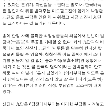
수 있다는 분위기, 자신감을 보인다는 말로서, 한국바둑
은 일인자의 뒤를 받쳐주는 미드필드진이 얇기에 박정환
九단도 홀로 부담을 안은 채 싸워왔고 지금 신진서 九단
도 그러하다는 걸 드러낸 대목이다.
종이 한장 차에 불과한 최정상급들의 싸움에서 번번이 일
당백(一當百)의 무공을 기대할 순 없다. 커제 九단과의 바
둑에서 보인 신진서 九단의 '서두름’을 단순히 컨디션 탓
으로만 돌릴 수 있을까. 첩첩산중 어느 골짜기에서 소나
기를 맞을지 알 길 없는 중과부적(衆寡不敵)인 상황에서
‘내가 지는 것은 곧 한국의 탈락’이라는 압박감까지 안고
싸운 여파 아닐까. “혼자 남았기에 (이제부터는 되도록 혼
자 남아있다는 걸) 신경 쓰지 않고 잘 두어 나가(도록 하)
겠다”는 인터뷰에 이러한 심정, 부담감이 고스란히 배어
있다.
신진서 九단은 8강전에서부터는 이러한 부담을 내려놓고