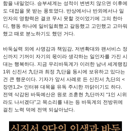
함을 내밀었다. 승부세계는 성적이 변변치 않으면 이후에
도 대접을 못 받는 풍토였다. 반상에서나 반외에서나 일
인자의 영향력은 결코 무시 못할 것이었기에 그의 한마
디, 행동 하나에 일비일희했고 갈등했고 고민했고 고마워
했고 때로 분노하기도 했던 거다.
바둑실력 외에 사명감과 책임감, 저변확대와 팬서비스 정
신까지 기꺼이 자기의 몫이라 생각하는 일인자를 가진 시
대는 행복하다. 지금 우리바둑계가 이러한 남녀 세계랭킹
1위 신진서 九단과 최정 九단을 동시에 보유하고 있다는
건 큰 행운이다. 기자가 앞서 사례로 든 신진서 九단의 <
장면1,2> 인터뷰 대목을 유독 주시한 까닭이기도 하다.
전액 삭감된 바둑예산은 원로 조훈현 九단까지 “1인 시위
라도 나서겠다”고 목소리를 내는 등 바둑계의 전방위에
걸친 노력 덕에 전액 되살아났다.