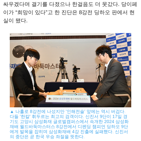
싸우겠다며 결기를 다졌으나 한걸음도 더 못갔다. 당이페
이가 “희망이 있다”고 한 진단은 8강전 딩하오 판에서 현
실이 됐다.
▲ 나홀로 8강전에 나섰지만 '인해전술' 앞에는 역시 버겁다.
다들 '한칼' 휘두르는 최고의 검객이다. 신진서 9단이 17일 경
기도 고양시 삼성화재 글로벌캠퍼스에서 속개한 2024 삼성화
재배 월드바둑마스터스 8강전에서 디펜딩 챔피언 딩하오 9단
에게 발목을 잡히며 삼성화재배 4강 진출에 실패했다. 신진서
의 중단은 곧 한국 우승 좌절을 뜻한다.