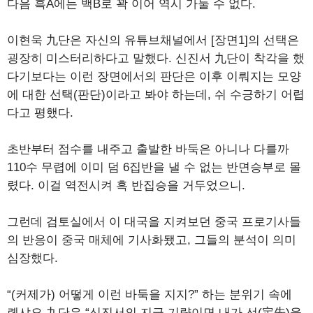
다음 흑A에는 백B로 꽉 이어 역시 가둘 수 없다.
이현욱 九단은 자신의 유튜브채널에서 [장면1]의 선택은
굉장히 미스터리하다고 말했다. 신진서 九단이 착각을 했
다기보다는 이런 장면에서의 판단은 이후 이뤄지는 모양
에 대한 선택(판단)이라고 봐야 하는데, 쉬 수긍하기 어렵
다고 평했다.
초반부터 점수를 내주고 출발한 바둑은 아니나 다를까
110수 무렵에 이미 덤 6집반을 낼 수 없는 반면승부로 몰
렸다. 이걸 역전시켜 흑 반집승을 거두었으니.
그런데 검토실에서 이 대국을 지켜보던 중국 프로기사들
의 반응이 중국 매체에 기사화됐고, 그들의 분석이 의미
심장했다.
“(커제가) 어떻게 이런 바둑을 지지?” 하는 분위기 속에
롄샤오 九단은 “신진서의 지금 기량이면 내가 선(定先)을