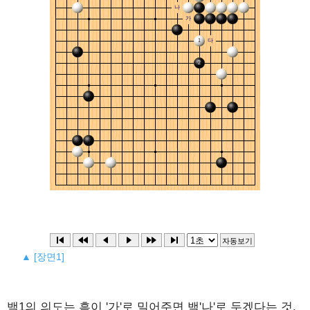
▲ [장면1]
백1의 의도는 흑이 '가'로 밀어주면 백'나'로 두겠다는 것.