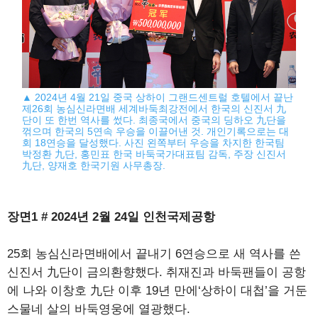
▲ 2024년 4월 21일 중국 상하이 그랜드센트럴 호텔에서 끝난
제26회 농심신라면배 세계바둑최강전에서 한국의 신진서 九
단이 또 한번 역사를 썼다. 최종국에서 중국의 딩하오 九단을
꺾으며 한국의 5연속 우승을 이끌어낸 것. 개인기록으로는 대
회 18연승을 달성했다. 사진 왼쪽부터 우승을 차지한 한국팀
박정환 九단, 홍민표 한국 바둑국가대표팀 감독, 주장 신진서
九단, 양재호 한국기원 사무총장.
장면1 # 2024년 2월 24일 인천국제공항
25회 농심신라면배에서 끝내기 6연승으로 새 역사를 쓴
신진서 九단이 금의환향했다. 취재진과 바둑팬들이 공항
에 나와 이창호 九단 이후 19년 만에‘상하이 대첩’을 거둔
스물네 살의 바둑영웅에 열광했다.