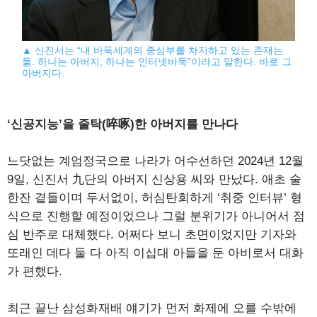
▲ 신진서는 “내 바둑세계의 중심부를 차지하고 있는 존재는
둘. 하나는 아버지, 하나는 인터넷바둑”이라고 말한다. 바로 그
아버지다.
‘신공지능’을 줄탁(啐啄)한 아버지를 만나다
느닷없는 계엄정국으로 나라가 어수선하던 2024년 12월
9일, 신진서 九단의 아버지 신상용 씨와 만났다. 애초 술
한잔 곁들이며 두서없이, 허심탄회하게 ‘취중 인터뷰’ 형
식으로 진행할 예정이었으나 그럴 분위기가 아니어서 점
심 반주로 대체했다. 어쩌다 보니 초면이었지만 기자와
또래인 데다 둘 다 아직 이십대 아들을 둔 아비로서 대화
가 편했다.
최근 끝난 삼성화재배 얘기가 먼저 화제에 오를 수밖에