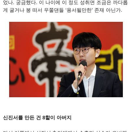
었나. 궁금했다. 이 나이에 이 정도 성취면 조금은 까다롭
게 굴거나 붕 떠서 우쭐댄들 ‘용서될만한’ 존재 아닌가.
신진서를 만든 건 8할이 아버지