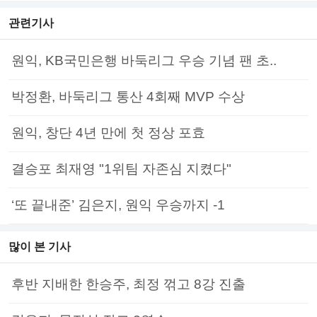
관련기사
원익, KB국민은행 바둑리그 우승 기념 팬 초..
박정환, 바둑리그 통산 4회째 MVP 수상
원익, 창단 4년 만에 첫 정상 포효
결승포 최재영 "1위팀 자존심 지켰다"
‘또 끝내준’ 김은지, 원익 우승까지 -1
많이 본 기사
후반 지배한 한승주, 최정 꺾고 8강 진출