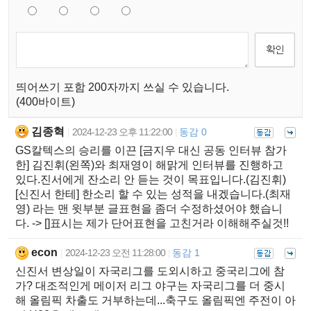
띄어쓰기 포함 200자까지 쓰실 수 있습니다.
(400바이트)
김종혁
2024-12-23 오후 11:22:00
동감 0
|
|
GS칼텍스의 승리를 이끈 [금지우 대신 공동 인터뷰 참가
한] 김진휘(왼쪽)와 최재영이 해맑게 인터뷰를 진행하고
있다.진서에게 잔소리 안 듣는 것이 목표입니다.(김진휘)
[신진서 한테] 한소리 할 수 있는 성적을 내겠습니다.(최재
영) 라는 맨 윗부분 글표현을 좀더 수정하셨어야 했습니
다. -> []표시는 제가 단어표현을 고친거라 이해해주실것!!
econ
2024-12-23 오전 11:28:00
동감 1
|
|
신진서 변상일이 자국리그를 도외시하고 중국리그에 참
가? 대조적인게 메이저 리그 야구는 자국리그를 더 중시
해 올림픽 차출도 거부하는데...축구도 올림픽엔 주전이 아