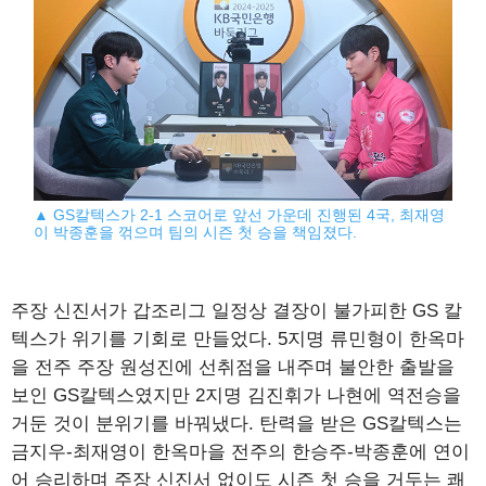
▲ GS칼텍스가 2-1 스코어로 앞선 가운데 진행된 4국, 최재영
이 박종훈을 꺾으며 팀의 시즌 첫 승을 책임졌다.
주장 신진서가 갑조리그 일정상 결장이 불가피한 GS 칼
텍스가 위기를 기회로 만들었다. 5지명 류민형이 한옥마
을 전주 주장 원성진에 선취점을 내주며 불안한 출발을
보인 GS칼텍스였지만 2지명 김진휘가 나현에 역전승을
거둔 것이 분위기를 바꿔냈다. 탄력을 받은 GS칼텍스는
금지우-최재영이 한옥마을 전주의 한승주-박종훈에 연이
어 승리하며 주장 신진서 없이도 시즌 첫 승을 거두는 쾌