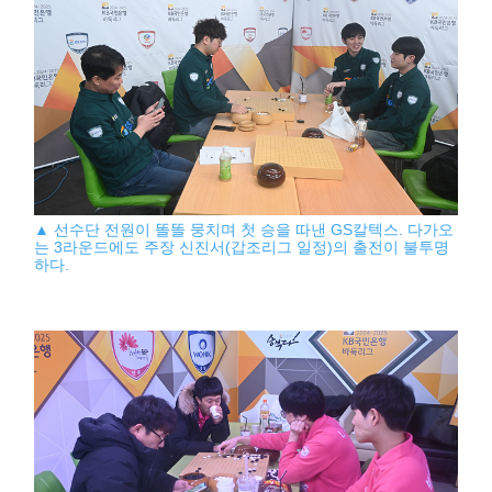
▲ 선수단 전원이 똘똘 뭉치며 첫 승을 따낸 GS칼텍스. 다가오
는 3라운드에도 주장 신진서(갑조리그 일정)의 출전이 불투명
하다.