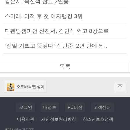
김은지, 목진석 잡고 2연승
스미레, 이적 후 첫 여자랭킹 3위
디펜딩챔피언 신진서, 김민석 꺾고 8강으로
“정말 기쁘고 뜻깊다” 신민준, 2년 만에 되..
목록
로그인
내정보
PC버전
고객센터
이용약관
|
개인정보처리방침
|
청소년보호정책
세계사이버기원(주)