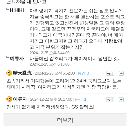
닌 U23을 내 보내고..
HIHIHI
아리랑치기 퍽치기 전문가는 쉬는 날도 없니?
지금 중국리그는 한 해를 결산하는 포스트 리그
가 진행되고 있고신진서 변상일은 그 팀의 주장
이다. 그대 같으면 꾸역꾸역 자국리그에 매달릴
거니? 그게 애국이니? 꼰대 중 꼰대야, 너 메이
저리그 어쩌고저쩌고 하다가 오타니 자랑할려
고 지금 분위기 잡는거지?
2024-12-25 오후 3:44:00
예류자
바둘에선 갑조리그가 메이저이니 당연한 것.
2024-12-25 오전 6:13:00
晴天亂流
2024-12-23 오전 5:52:00
동감 0
|
|
초속기라서 기대했는데 도리어 23-24 바둑리그보다 보는
재미가 사라짐. 여자리그가 시청하기엔 가장 적당한 듯.
예류자
2024-12-22 오후 10:17:00
동감 1
|
|
진서가 없기에 자력갱생하였다. GS 칼텍스!
더보기