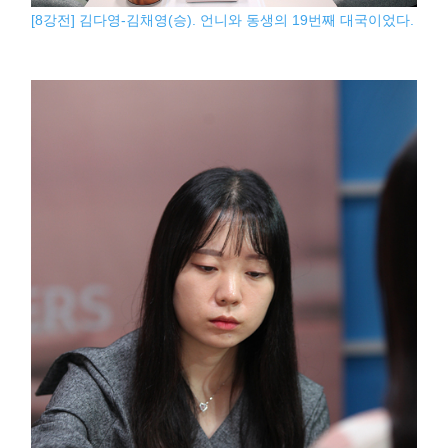
[8강전] 김다영-김채영(승). 언니와 동생의 19번째 대국이었다.