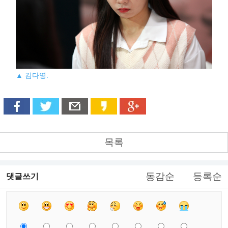
▲ 김다영.
목록
동감순
등록순
댓글쓰기