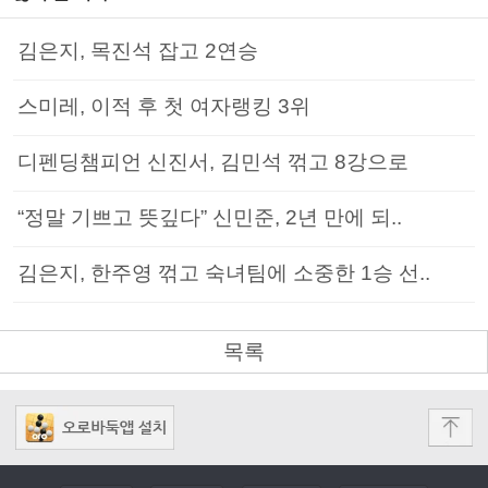
김은지, 목진석 잡고 2연승
스미레, 이적 후 첫 여자랭킹 3위
디펜딩챔피언 신진서, 김민석 꺾고 8강으로
“정말 기쁘고 뜻깊다” 신민준, 2년 만에 되..
김은지, 한주영 꺾고 숙녀팀에 소중한 1승 선..
목록