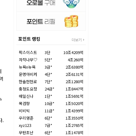
포인트 랭킹
더보기
팍스이스트
3단
10조4209억
자작나무♡
5단*
4조260억
뉴욕n뉴욕
3급*
2조6380억
게
운명아비켜
4단*
2조6131억
역
한솔현현로
7단*
2조1280억
충청도요정
24급*
1조8447억
매일신나
1단*
1조5691억
수
목검향
10급*
1조5020억
비비빅
11급*
1조4399억
우리영준
6단*
1조3550억
다.
xyz123
7급*
1조2765억
무탄초난
6단*
1조1478억