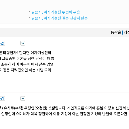
김은지, 여자기성전 두번째 우승
김은지, 여자기성전 결승 첫판서 완승
동감순
최
|
이혼타령인가? 한다면 여자기성전의
 그들중엔 이혼을 당한 남성이 꽤 많
소홀히 하며 바둑에 빠져 살수 없었
가정은 지켜줬으면 하는 바램 따라
.
) 슈사쿠(수책) 우칭엔(오청원) 셋뿐입니다. 개인적으론 여기에 훗날 이창호 신진서 
는 실정인데 스미레가 더욱 정진하여 여류 기성이 아닌 진정한 기성의 반열에 오른다면