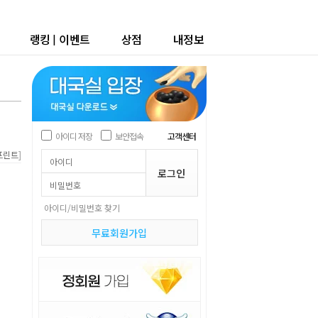
랭킹
|
이벤트
상점
내정보
아이디 저장
보안접속
고객센터
]
프린트
아이디/비밀번호 찾기
무료회원가입