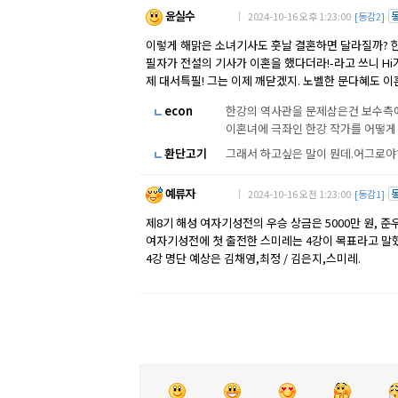
윤실수
｜ 2024-10-16 오후 1:23:00
[동감2]
이렇게 해맑은 소녀기사도 훗날 결혼하면 달라질까? 
필자가 전설의 기사가 이혼을 했다더라!-라고 쓰니 Hi
제 대서특필! 그는 이제 깨닫겠지. 노벨한 문다혜도 이
econ
한강의 역사관을 문제삼은건 보수측에
이혼녀에 극좌인 한강 작가를 어떻게
환단고기
그래서 하고싶은 말이 뭔데.어그로야
예류자
｜ 2024-10-16 오전 1:23:00
[동감1]
제8기 해성 여자기성전의 우승 상금은 5000만 원, 준우
여자기성전에 첫 출전한 스미레는 4강이 목표라고 말했
4강 명단 예상은 김채영,최정 / 김은지,스미레.