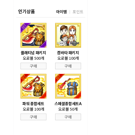
인기상품
아이템
포인트
플래티넘 패키지
겜바타 패키지
오로볼 500개
오로볼 100개
구매
구매
파워 종합세트
스페셜종합세트A
오로볼 100개
오로볼 50개
구매
구매