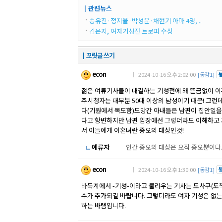
┃관련뉴스
송유진·정지율·박성윤·채현기 아마 4명, ..
김은지, 여자기성전 트로피 수상
┃꼬릿글 쓰기
econ
｜ 2024-10-16 오후 2:02:00
[동감1]
젊은 여류기사들이 대결하는 기성전에 왜 뜬금없이 
주시청자는 대부분 50대 이상의 남성이기 때문! 그런데
다(기원에서 목도함)도망간 아내들은 남편이 집안일을 
다고 항변하지만 남편 입장에선 그렇더라도 이해하고 
서 이들에게 이혼녀란 증오의 대상인것!
예류자
인간 증오의 대상은 오직 증오뿐이다
econ
｜ 2024-10-16 오후 1:30:00
[동감1]
바둑계에서 -기성-이라고 불리우는 기사는 도사쿠(도책
수가 추가되길 바랍니다. 그렇더라도 여자 기성은 없
하는 바램입니다.