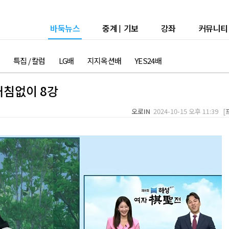
바둑뉴스
중계
|
기보
강좌
커뮤니티
특집 / 칼럼
LG배
지지옥션배
YES24배
거침없이 8강
오로IN
2024-10-15 오후 11:39 [