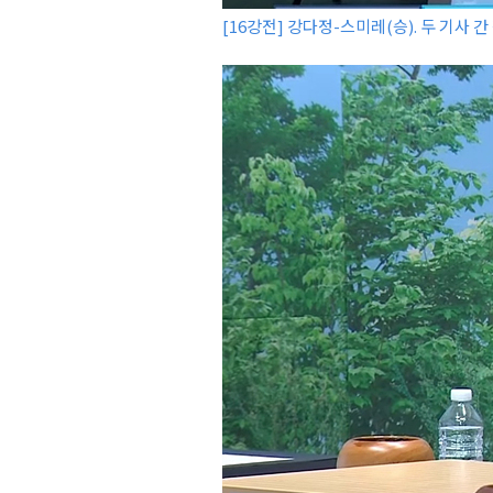
[16강전] 강다정-스미레(승). 두 기사 