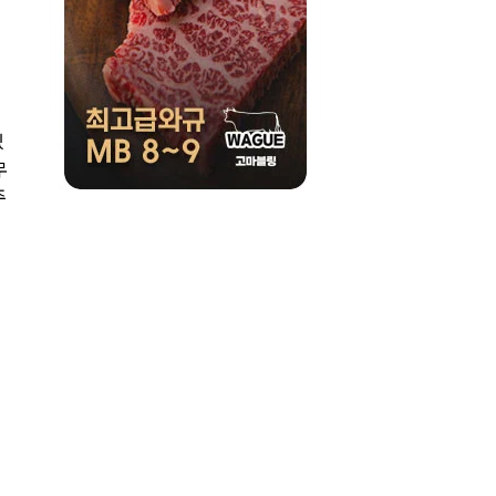
있
무
주