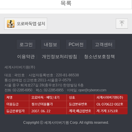
목록
로그인
내정보
PC버전
고객센터
이용약관
|
개인정보처리방침
|
청소년보호정책
세계사이버기원(주)
대표 : 곽민호
|
사업자등록번호 : 220-81-86538
통신판매업 신고번호:2011-서울중구-0579
서울 중구 퇴계로27길 28(충무로3가) 한영빌딩 6층
전화 : 02-2285-6950
|
팩스 : 02-2285-6955
|
이메일 :
oper@cyberoro.com
Copyright ⓒ 세계사이버기원 Corp. All rights reserved.