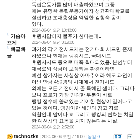
독립운동가를 많이 배출하였으며 그중
에는 유명한 독립운동가이자 성균관대학교를
설립하고 초대총장을 역임한 김창숙 옹이
있다.
2024-06-04 오전 10:43:00
가슴아
후원사맘이지 물주가 한다는데..
2024-06-04 오전 3:19:00
프게
빠글빠
과거의 각 기전시드제는 전기대회 시드만 존재
글
하였으나 현재는 랭킹시드, 국대시드,
후원사시드 등으로 대폭 확대되었음. 본선부터
대국료와 상금이 보장되는 환경이라면
예선 참가자는 사실상 아마추어라 해도 과언이
아닌 만큼 450명의 시대에서 전기시드
외에는 모든 기전에서 곧 특혜인 셈이다. 그러다
보니 프로가 가장 민감한 부분이 바로
랭킹 점수에 쏠려있는 기이한 현상이 일어나고
있는 것이다. 랭킹이란 세인의 참고 자료
역할인데 말이다 ㅎ 그리고 랭킹의 변화는 치열
한 예선처럼 요동을 치지 않는다는 사실.
2024-06-04 오전 2:52:00
technozks
2024-06-04 오전 7:19:00
동감 0
|
|