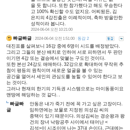
을 듯 합니다. 또한 참가했다고 해도 우승한다
고 100% 확신할 수도 없지요. 어찌됬든, 김
은지의 4강진출은 이례적이며, 축하 받을만한
성적이라 봅니다.
2024-06-04 오전 10:21:00
빠글빠글
2024-06-04 오전 1:51:00
동감 2
|
|
대진표를 살펴보니 16강 중에 6명이 시드를 배정받았다.
그리고 그들의 분산 배치로 인하여 서로 피하면서 두 판만
이기면 4강 또는 결승에서 맞붙는 구도인 것이다.
또한 본선 24강도 애매하다. 32강으로 확대하여 무작위 추
첨이 평등의 원칙이며 새로운 얼굴을 볼 수 있는
공간을 열어서 세인의 관심도를 높힐 수 있어야 한다고 보
는 것이다.
그러나 현재의 한기의 기득권 시스템으로는 마이동풍이요
맨땅에 해딩하는 것 같다. .
빠글빠
안동은 내가 죽기 전에 꼭 가고 싶은 고장이다.
글
임하면에는 보물로 지정된 의성김 씨의
종택이 있기 때문이다. 의성김씨는 경순왕과 왕
건의 장녀 낙랑공주 사이에서 태어난 <
김석>이 시조이며 나는 37대 손이다. 근대에는