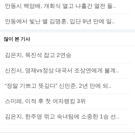
안동시 백암배, 개회식 열고 나흘간 열전 돌..
안동에서 빛난 별 김명훈, 입단 9년 만에 일..
많이 본 기사
김은지, 목진석 잡고 2연승
신진서, 영재vs정상 대국서 조상연에게 불계..
“정말 기쁘고 뜻깊다” 신민준, 2년 만에 되..
스미레, 이적 후 첫 여자랭킹 3위
김은지, 한주영 꺾고 숙녀팀에 소중한 1승 선..