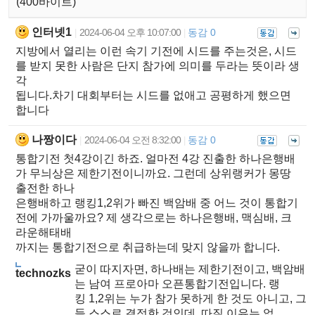
(400바이트)
인터넷1
2024-06-04 오후 10:07:00
동감 0
|
|
지방에서 열리는 이런 속기 기전에 시드를 주는것은, 시드
를 받지 못한 사람은 단지 참가에 의미를 두라는 뜻이라 생
각
됩니다.차기 대회부터는 시드를 없애고 공평하게 했으면
합니다
나짱이다
2024-06-04 오전 8:32:00
동감 0
|
|
통합기전 첫4강이긴 하죠. 얼마전 4강 진출한 하나은행배
가 무늬상은 제한기전이니까요. 그런데 상위랭커가 몽땅
출전한 하나
은행배하고 랭킹1,2위가 빠진 백암배 중 어느 것이 통합기
전에 가까울까요? 제 생각으로는 하나은행배, 맥심배, 크
라운해태배
까지는 통합기전으로 취급하는데 맞지 않을까 합니다.
굳이 따지자면, 하나배는 제한기전이고, 백암배
technozks
는 남여 프로아마 오픈통합기전입니다. 랭
킹 1,2위는 누가 참가 못하게 한 것도 아니고, 그
들 스스로 결정한 것인데, 따질 이유는 없