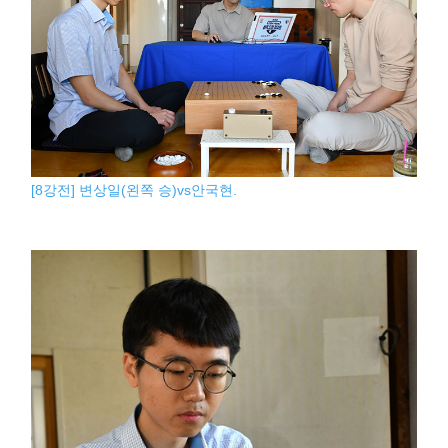
[8강전] 변상일(왼쪽 승)vs안국현.