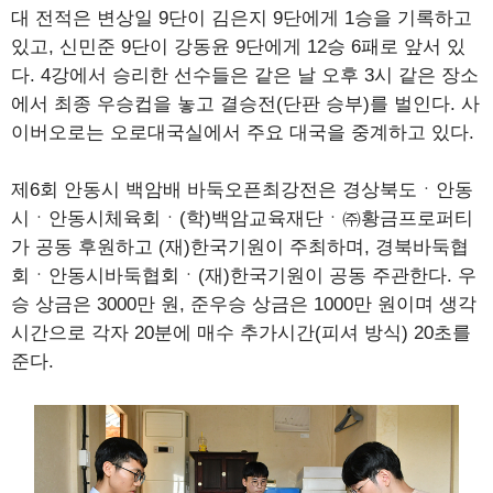
대 전적은 변상일 9단이 김은지 9단에게 1승을 기록하고
있고, 신민준 9단이 강동윤 9단에게 12승 6패로 앞서 있
다. 4강에서 승리한 선수들은 같은 날 오후 3시 같은 장소
에서 최종 우승컵을 놓고 결승전(단판 승부)를 벌인다. 사
이버오로는 오로대국실에서 주요 대국을 중계하고 있다.
제6회 안동시 백암배 바둑오픈최강전은 경상북도ㆍ안동
시ㆍ안동시체육회ㆍ(학)백암교육재단ㆍ㈜황금프로퍼티
가 공동 후원하고 (재)한국기원이 주최하며, 경북바둑협
회ㆍ안동시바둑협회ㆍ(재)한국기원이 공동 주관한다. 우
승 상금은 3000만 원, 준우승 상금은 1000만 원이며 생각
시간으로 각자 20분에 매수 추가시간(피셔 방식) 20초를
준다.