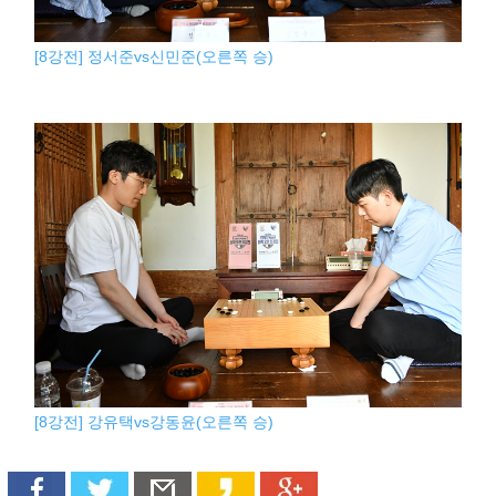
[8강전] 정서준vs신민준(오른쪽 승)
[8강전] 강유택vs강동윤(오른쪽 승)