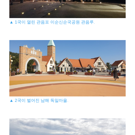
▲ 1국이 열린 관음포 이순신순국공원 관음루.
▲ 2국이 벌어진 남해 독일마을.