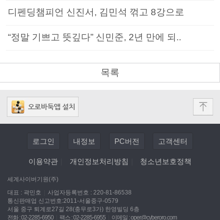
디펜딩챔피언 신진서, 김민석 꺾고 8강으로
“정말 기쁘고 뜻깊다” 신민준, 2년 만에 되..
목록
로그인
내정보
PC버전
고객센터
이용약관
|
개인정보처리방침
|
청소년보호정책
세계사이버기원(주)
대표 : 곽민호
|
사업자등록번호 : 220-81-86538
통신판매업 신고번호:2011-서울중구-0579
서울 중구 퇴계로27길 28(충무로3가) 한영빌딩 6층
전화 : 02-2285-6950
|
팩스 : 02-2285-6955
|
이메일 :
oper@cyberoro.com