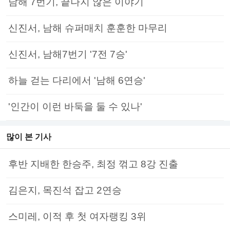
남해 7번기, 끝나지 않은 이야기
신진서, 남해 슈퍼매치 훈훈한 마무리
신진서, 남해7번기 '7전 7승'
하늘 걷는 다리에서 '남해 6연승'
'인간이 이런 바둑을 둘 수 있나'
많이 본 기사
후반 지배한 한승주, 최정 꺾고 8강 진출
김은지, 목진석 잡고 2연승
스미레, 이적 후 첫 여자랭킹 3위