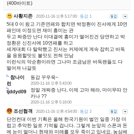
(400바이트)
사황지존
2020-11-16 오후 5:17:00
동감 1
|
|
5대 0 이 됬고 기존연패와 합치면 박정환이 진서에게 10연
패인데 이정도면 재미 흥미는 관
두고 짜증만 난다 이대결에 흥미가 떨어진건 당연하고 박
정환은 신진서에 10연패를 하고
세계대회 다 탈락했고 진서는 커제에게 계속 잡히고 바둑
을 응원할맛도 볼맛도 전혀 안남
이런식의 악순환이라면 그나마 조금남은 바둑팬들도 다
떨어져 나갈듯
참나이
동감 꾸우욱~
2020-11-16 오후 5:43:00
런
정말 개짜증 난다, 이제 고마 해라, 마이무따 안
tjddyd09
카나 ??
2020-11-16 오후 5:18:00
조선협객
2020-11-16 오후 4:54:00
동감 2
|
|
단언컨대 이번 기획은 올해 한국기원이 벌인 일중 가장 더
럽고 추악한 일로 기억될 겁니다. 그렇게 눈앞의 스폰과 돈
에 눈이 멀더니 현재와 미래를 모두 죽이고 있네요. 농심배