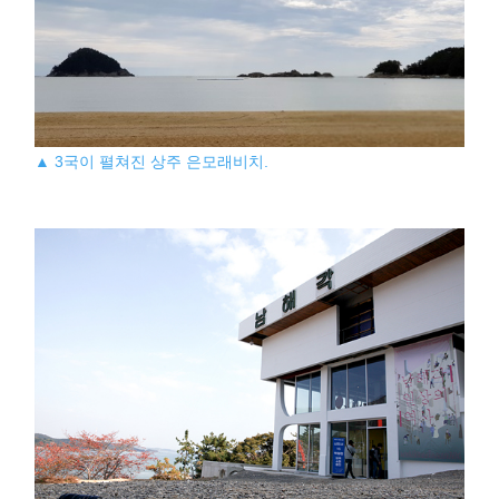
▲ 3국이 펼쳐진 상주 은모래비치.