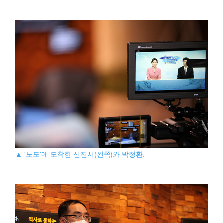
▲ '노도'에 도착한 신진서(왼쪽)와 박정환.