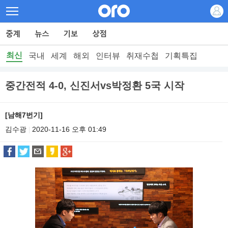
최신
국내
세계
해외
인터뷰
취재수첩
기획특집
중간전적 4-0, 신진서vs박정환 5국 시작
[남해7번기]
김수광
2020-11-16 오후 01:49
|