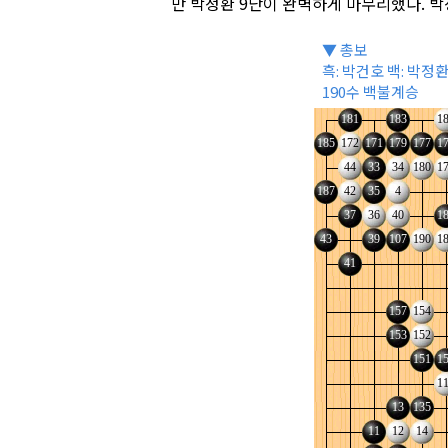
만 박정환 9단이 완벽하게 마무리했다. 박
▼ 총보
흑: 박건호 백: 박정
190수 백불계승