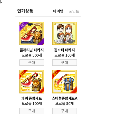
.
인기상품
아이템
포인트
플래티넘 패키지
겜바타 패키지
오로볼 500개
오로볼 100개
구매
구매
파워 종합세트
스페셜종합세트A
오로볼 100개
오로볼 50개
구매
구매