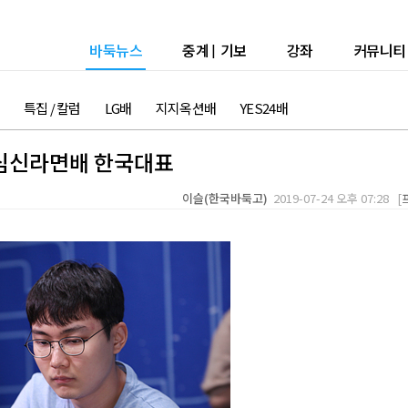
바둑뉴스
중계
|
기보
강좌
커뮤니티
특집 / 칼럼
LG배
지지옥션배
YES24배
농심신라면배 한국대표
이슬(한국바둑고)
2019-07-24 오후 07:28 [