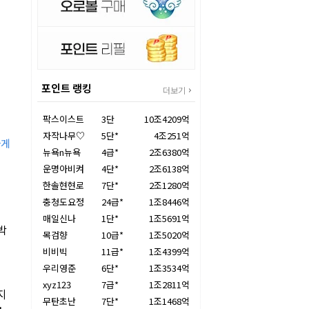
포인트 랭킹
더보기
팍스이스트
3단
10조4209억
자작나무♡
5단*
4조251억
하게
뉴욕n뉴욕
4급*
2조6380억
운명아비켜
4단*
2조6138억
한솔현현로
7단*
2조1280억
충청도요정
24급*
1조8446억
매일신나
1단*
1조5691억
박
목검향
10급*
1조5020억
비비빅
11급*
1조4399억
우리영준
6단*
1조3534억
xyz123
7급*
1조2811억
지
무탄초난
7단*
1조1468억