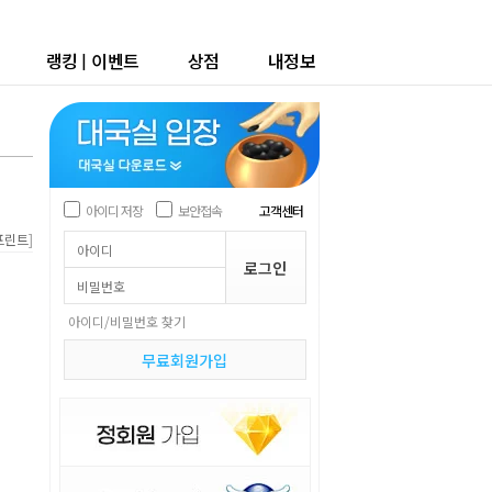
랭킹
|
이벤트
상점
내정보
아이디 저장
보안접속
고객센터
]
프린트
아이디/비밀번호 찾기
무료회원가입