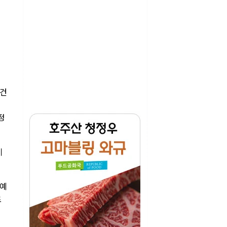
박건
정
이
 예
로