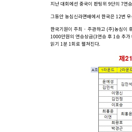
지난 대회에선 중국이 판팅위 9단의 7연승
그동안 농심신라면배에서 한국은 12번 우승
한국기원이 주최 · 주관하고 (주)농심이
1000만원의 연승상금(3연승 후 1승 추가
읽기 1분 1회로 펼쳐진다.