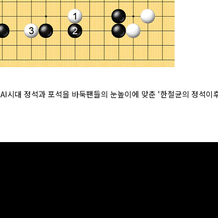
 AI시대 정석과 포석을 바둑팬들의 눈높이에 맞춘 '한철균의 정석이