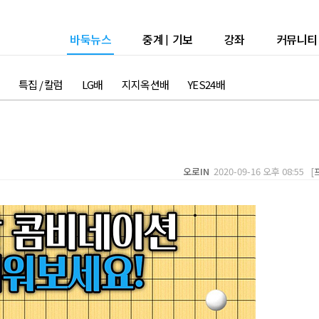
바둑뉴스
중계
|
기보
강좌
커뮤니티
특집 / 칼럼
LG배
지지옥션배
YES24배
오로IN
2020-09-16 오후 08:55 [