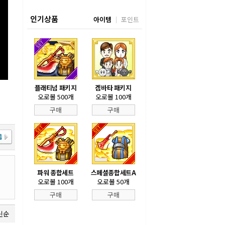
인기상품
아이템
포인트
플래티넘 패키지
겜바타 패키지
오로볼 500개
오로볼 100개
구매
구매
파워 종합세트
스페셜종합세트A
오로볼 100개
오로볼 50개
구매
구매
신순