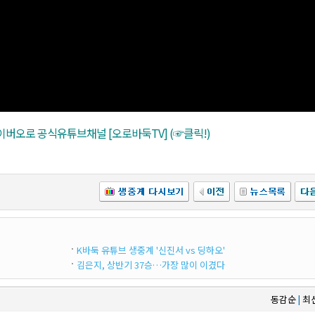
버오로 공식유튜브채널 [오로바둑TV] (☞클릭!)
K바둑 유튜브 생중계 '신진서 vs 딩하오'
김은지, 상반기 37승…가장 많이 이겼다
동감순
최
|