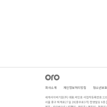
회사소개
개인정보처리방침
청소년보
세계사이버기원(주) 대표:곽민호 사업자등록번호:220-8
서울 중구 퇴계로27길 28(충무로3가) 한영빌딩 6층
제호 : 사이버오로 I 발행인 : 곽민호 I 편집인 : 정용진