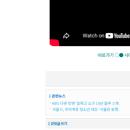
바로가기 ○● 사이
┃관련뉴스
KBS 다큐 방영 '알파고 쇼크 10년 블루 스팟..
서울시, 취약계층 청소년 대상 ‘서울런 동행..
┃꼬릿글 쓰기