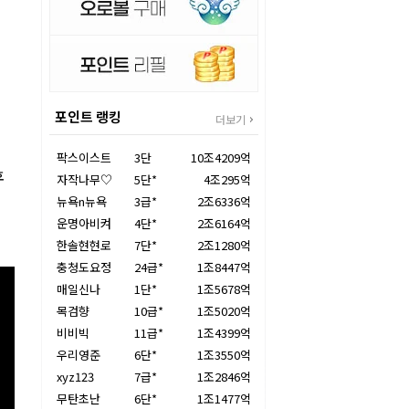
포인트 랭킹
더보기
팍스이스트
3단
10조4209억
후
자작나무♡
5단*
4조295억
뉴욕n뉴욕
3급*
2조6336억
운명아비켜
4단*
2조6164억
한솔현현로
7단*
2조1280억
충청도요정
24급*
1조8447억
매일신나
1단*
1조5678억
목검향
10급*
1조5020억
비비빅
11급*
1조4399억
우리영준
6단*
1조3550억
xyz123
7급*
1조2846억
무탄초난
6단*
1조1477억