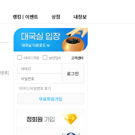
랭킹
|
이벤트
상점
내정보
아이디 저장
보안접속
고객센터
]
프린트
아이디/비밀번호 찾기
무료회원가입