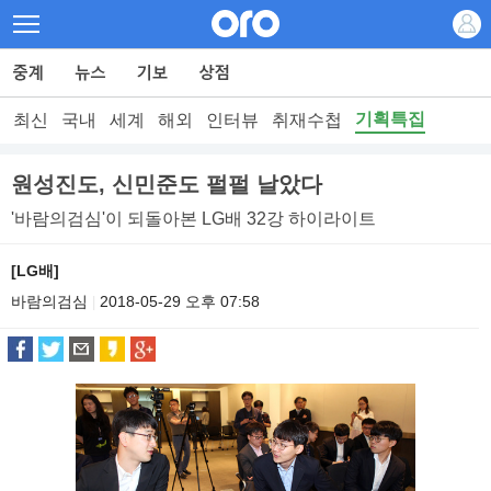
기획특집
최신
국내
세계
해외
인터뷰
취재수첩
원성진도, 신민준도 펄펄 날았다
'바람의검심'이 되돌아본 LG배 32강 하이라이트
[LG배]
바람의검심
2018-05-29 오후 07:58
|