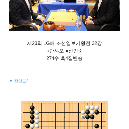
제23회 LG배 조선일보기왕전 32강
○탄샤오 ●신민준
274수 흑4집반승
▼ 장면도3