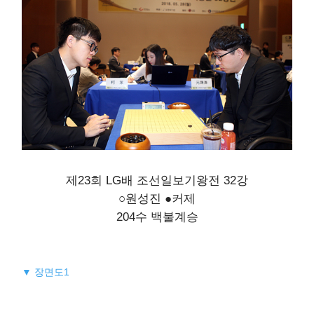
제23회 LG배 조선일보기왕전 32강
○원성진 ●커제
204수 백불계승
▼ 장면도1