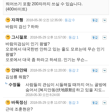
띄어쓰기 포함 200자까지 쓰실 수 있습니다.
(400바이트)
자객행
2018-05-30 오전 12:35:00
동감 0
|
|
바람의 검신 ? 하하
그시절로
2018-05-29 오후 11:57:00
동감 1
|
|
바람의검심이 인기 왕별?
오로에서 대국한번 안하고 있는 줄도 모르는데 무슨 인기
왕별?
오로에서 대국 좀 하라고 하세요. 인기는 무슨...
안돼안돼
2018-05-29 오후 11:20:00
동감 2
|
|
김성룡 뭐함?
수정돌
사람들의 관심이 시들해질 때까지 어느 골방에
숨어서 [복지안동(伏地眼動)] 하고 있을 지도...
2018-05-30 오전 8:24:00
바둑정신
2018-05-29 오후 11:07:00
동감 3
|
|
근데 조훈현은?