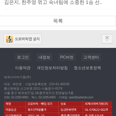
김은지, 한주영 꺾고 숙녀팀에 소중한 1승 선..
목록
로그인
내정보
PC버전
고객센터
이용약관
|
개인정보처리방침
|
청소년보호정책
세계사이버기원(주)
대표 : 곽민호
|
사업자등록번호 : 220-81-86538
통신판매업 신고번호:2011-서울중구-0579
서울 중구 퇴계로27길 28(충무로3가) 한영빌딩 6층
전화 : 02-2285-6950
|
팩스 : 02-2285-6955
|
이메일 :
oper@cyberoro.com