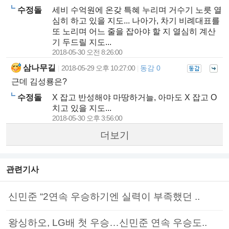
수정돌
세비 수억원에 온갖 특혜 누리며 거수기 노릇 열
심히 하고 있을 지도... 나아가, 차기 비례대표를
또 노리며 어느 줄을 잡아야 할 지 열심히 계산
기 두드릴 지도...
2018-05-30 오전 8:26:00
삼나무길
2018-05-29 오후 10:27:00
동감 0
|
|
근데 김성룡은?
수정돌
X 잡고 반성해야 마땅하거늘, 아마도 X 잡고 O
치고 있을 지도...
2018-05-30 오후 3:56:00
더보기
관련기사
신민준 “2연속 우승하기엔 실력이 부족했던 ..
왕싱하오, LG배 첫 우승…신민준 연속 우승도..