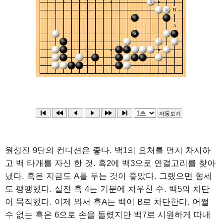
원성진 9단의 컨디션은 좋다. 백1의 요처를 먼저 차지하
고 백 타개를 자신 한 것. 흑2에 백3으로 연결고리를 찾아
냈다. 흑은 지금도 A를 두는 것이 좋았다. 그랬으면 형세
도 팽팽했다. 실전 흑 4는 기분에 치우친 수. 백5의 차단
이 묵직했다. 이제 와서 흑A는 백이 B로 차단한다. 어쩔
수 없는 흑은 6으로 손을 돌렸지만 백7로 시원하게 따내