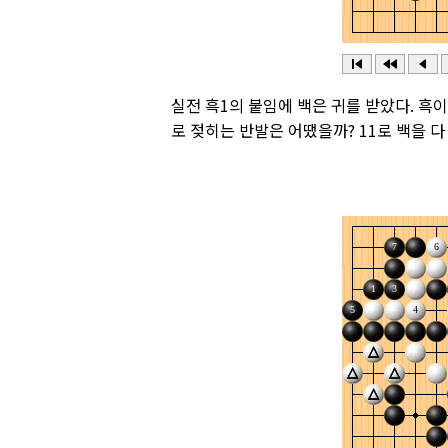
실전 흑1의 붙임에 백은 귀를 받았다. 흑
로 젖히는 반발은 어땠을까? 11로 백을 다