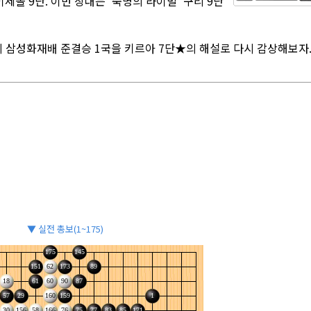
돌 9단. 이번 상대는 '숙명의 라이벌' 구리 9단
의 삼성화재배 준결승 1국을 키르아 7단★의 해설로 다시 감상해보자
▼ 실전 총보(1~175)