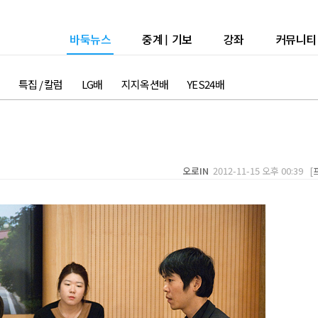
바둑뉴스
중계
|
기보
강좌
커뮤니티
특집 / 칼럼
LG배
지지옥션배
YES24배
오로IN
2012-11-15 오후 00:39 [