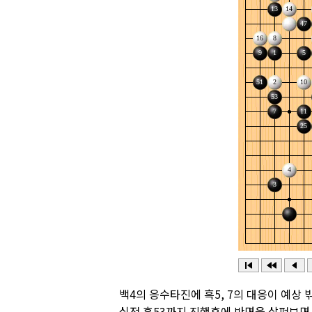
백4의 응수타진에 흑5, 7의 대응이 예상
실전 흑53까지 진행후에 반면을 살펴보면 