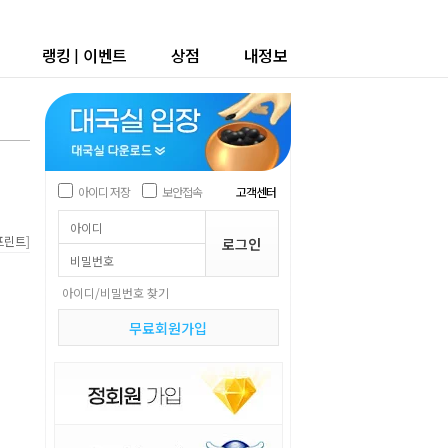
랭킹
|
이벤트
상점
내정보
아이디 저장
보안접속
고객센터
]
프린트
아이디/비밀번호 찾기
무료회원가입