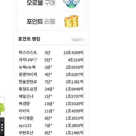
포인트 랭킹
더보기
팍스이스트
3단
10조4209억
자작나무♡
5단*
4조316억
뉴욕n뉴욕
2급*
2조6336억
운명아비켜
4단*
2조6207억
한솔현현로
7단*
2조1281억
충청도요정
24급*
1조8448억
매일신나
1단*
1조5707억
목검향
10급*
1조5020억
비비빅
11급*
1조4399억
우리영준
6단*
1조3553억
xyz123
7급*
1조2858억
무탄초난
6단*
1조1465억