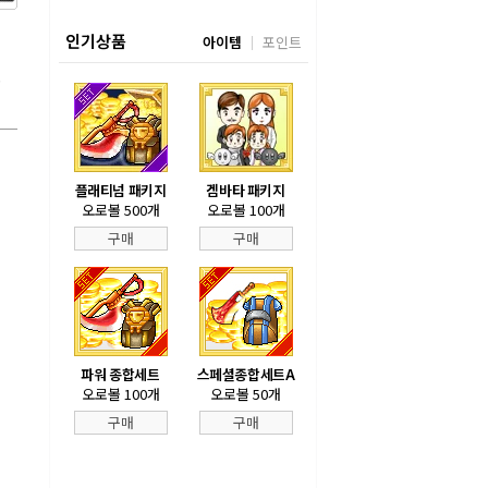
인기상품
아이템
포인트
.
플래티넘 패키지
겜바타 패키지
오로볼 500개
오로볼 100개
구매
구매
파워 종합세트
스페셜종합세트A
오로볼 100개
오로볼 50개
구매
구매