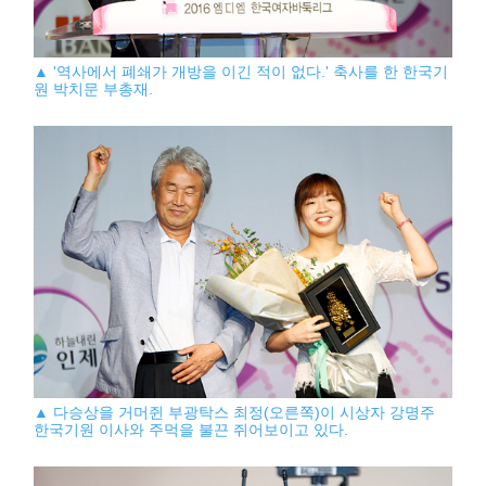
▲ '역사에서 폐쇄가 개방을 이긴 적이 없다.' 축사를 한 한국기
원 박치문 부총재.
▲ 다승상을 거머쥔 부광탁스 최정(오른쪽)이 시상자 강명주
한국기원 이사와 주먹을 불끈 쥐어보이고 있다.