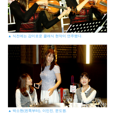
▲ 식전에는 감미로운 클래식 현악이 연주됐다.
▲ 박소현(왼쪽부터), 이민진, 문도원.