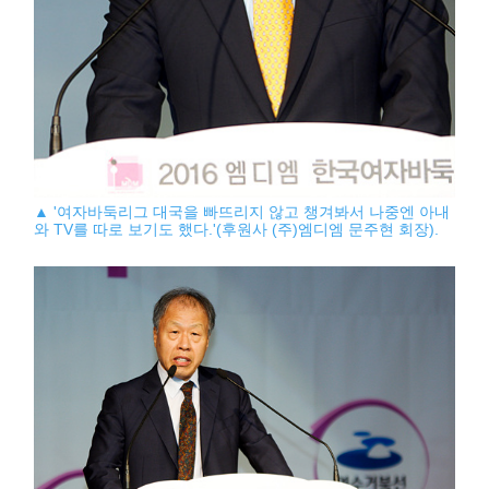
▲ '여자바둑리그 대국을 빠뜨리지 않고 챙겨봐서 나중엔 아내
와 TV를 따로 보기도 했다.'(후원사 (주)엠디엠 문주현 회장).