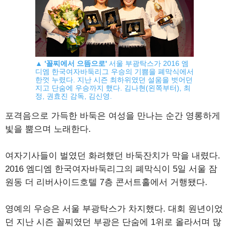
▲
'꼴찌에서 으뜸으로'
서울 부광탁스가 2016 엠
디엠 한국여자바둑리그 우승의 기쁨을 폐막식에서
한껏 누렸다. 지난 시즌 최하위였던 설움을 벗어던
지고 단숨에 우승까지 했다. 김나현(왼쪽부터), 최
정, 권효진 감독, 김신영.
포격음으로 가득한 바둑은 여성을 만나는 순간 영롱하게
빛을 뿜으며 노래한다.
여자기사들이 벌였던 화려했던 바둑잔치가 막을 내렸다.
2016 엠디엠 한국여자바둑리그의 폐막식이 5일 서울 잠
원동 더 리버사이드호텔 7층 콘서트홀에서 거행됐다.
영예의 우승은 서울 부광탁스가 차지했다. 대회 원년이었
던 지난 시즌 꼴찌였던 부광은 단숨에 1위로 올라서며 많