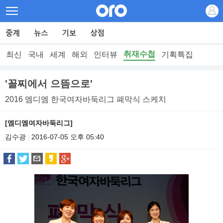
취재수첩
최신
국내
세계
해외
인터뷰
기획특집
'꼴찌에서 으뜸으로'
2016 엠디엠 한국여자바둑리그 폐막식 스케치
[엠디엠여자바둑리그]
김수광
2016-07-05 오후 05:40
|