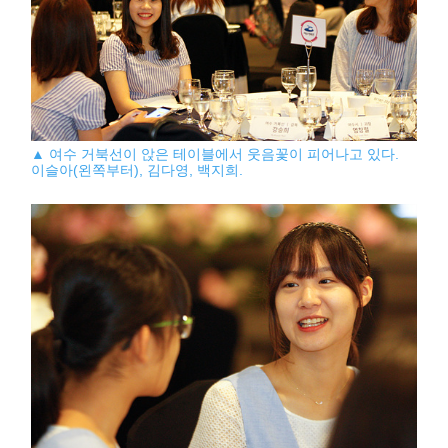
▲ 여수 거북선이 앉은 테이블에서 웃음꽃이 피어나고 있다.
이슬아(왼쪽부터), 김다영, 백지희.