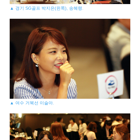
▲ 경기 SG골프 박지은(왼쪽), 송혜령.
▲ 여수 거북선 이슬아.