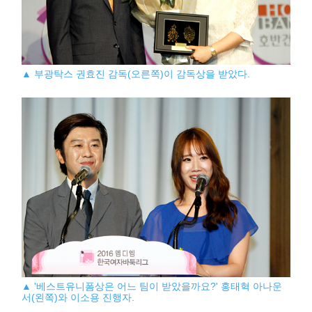
▲ 부광탁스 권효진 감독(오른쪽)이 감독상을 받았다.
▲ '베스트유니폼상은 어느 팀이 받았을까요?' 홍태혁 아나운
서(왼쪽)와 이소용 진행자.