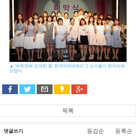
▲ '바둑판에 만개한 꽃' 한국여자바둑리그 선수들이 한자리에
모였다.
목록
동감순
등록순
댓글쓰기