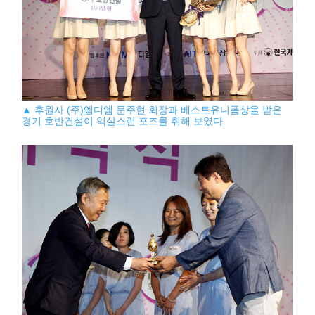
▲ 후원사 (주)엠디엠 문주현 회장과 베스트유니폼상을 받은
경기 호반건설이 익살스런 포즈를 취해 보였다.