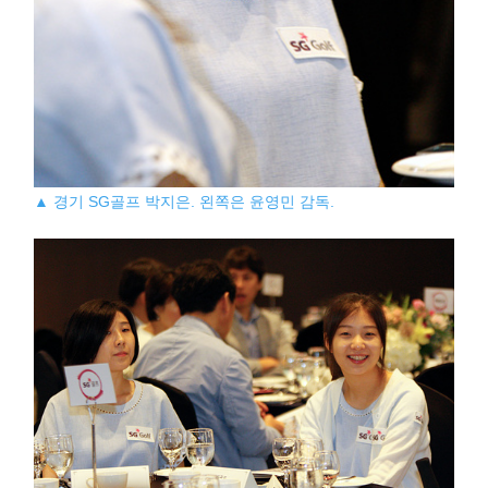
▲ 경기 SG골프 박지은. 왼쪽은 윤영민 감독.