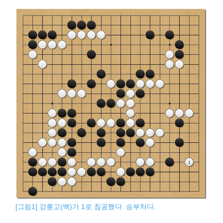
[그림1] 강릉고(백)가 1로 침공했다. 승부처다.