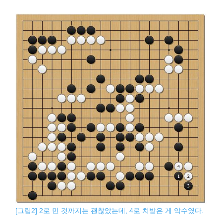
[그림2] 2로 민 것까지는 괜찮았는데, 4로 치받은 게 악수였다.