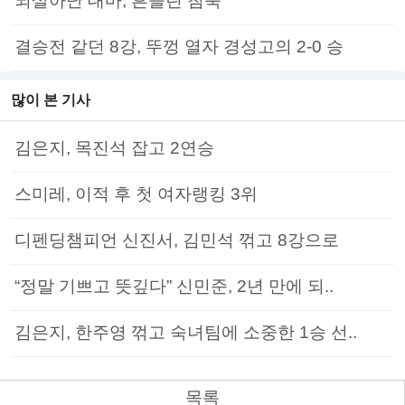
되살아난 대마, 흔들린 침묵
결승전 같던 8강, 뚜껑 열자 경성고의 2-0 승
많이 본 기사
김은지, 목진석 잡고 2연승
스미레, 이적 후 첫 여자랭킹 3위
디펜딩챔피언 신진서, 김민석 꺾고 8강으로
“정말 기쁘고 뜻깊다” 신민준, 2년 만에 되..
김은지, 한주영 꺾고 숙녀팀에 소중한 1승 선..
목록