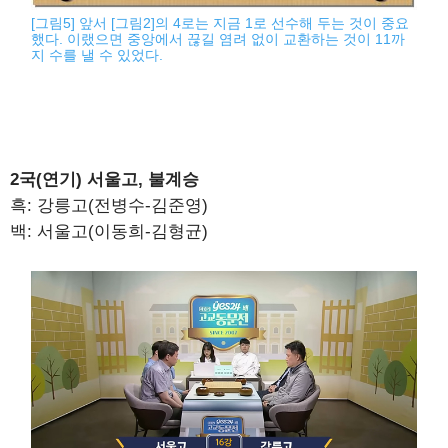
[그림5] 앞서 [그림2]의 4로는 지금 1로 선수해 두는 것이 중요
했다. 이랬으면 중앙에서 끊길 염려 없이 교환하는 것이 11까
지 수를 낼 수 있었다.
2국(연기) 서울고, 불계승
흑: 강릉고(전병수-김준영)
백: 서울고(이동희-김형균)