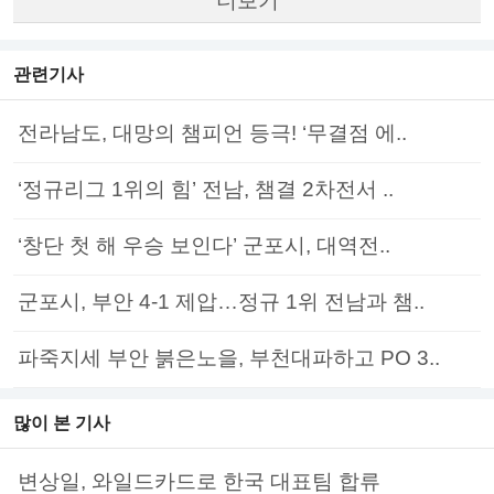
더보기
관련기사
전라남도, 대망의 챔피언 등극! ‘무결점 에..
‘정규리그 1위의 힘’ 전남, 챔결 2차전서 ..
‘창단 첫 해 우승 보인다’ 군포시, 대역전..
군포시, 부안 4-1 제압…정규 1위 전남과 챔..
파죽지세 부안 붉은노을, 부천대파하고 PO 3..
많이 본 기사
변상일, 와일드카드로 한국 대표팀 합류