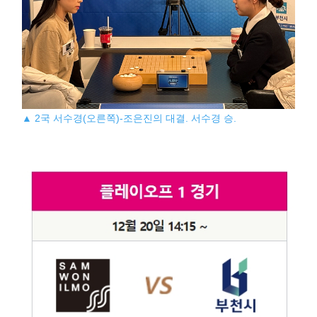
▲ 2국 서수경(오른쪽)-조은진의 대결. 서수경 승.