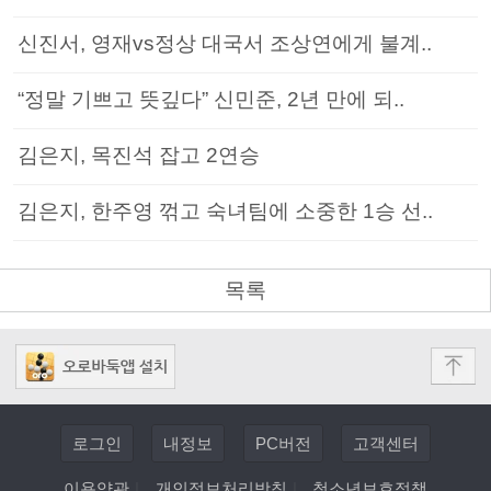
신진서, 영재vs정상 대국서 조상연에게 불계..
“정말 기쁘고 뜻깊다” 신민준, 2년 만에 되..
김은지, 목진석 잡고 2연승
김은지, 한주영 꺾고 숙녀팀에 소중한 1승 선..
목록
로그인
내정보
PC버전
고객센터
이용약관
|
개인정보처리방침
|
청소년보호정책