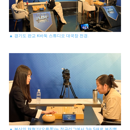
▲ 경기도 판교 K바둑 스튜디오 대국장 전경.
▲ 부산의 채현기(오른쪽)는 정규리그에서 3승 5패로 부진했