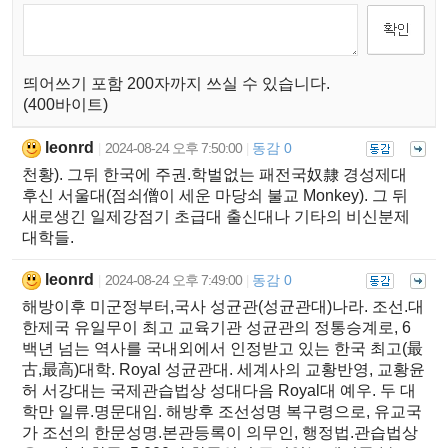
띄어쓰기 포함 200자까지 쓰실 수 있습니다.
(400바이트)
leonrd
2024-08-24 오후 7:50:00
동감 0
|
|
천황). 그뒤 한국에 주권.학벌없는 패전국奴隸 경성제대
후신 서울대(점쇠僧이 세운 마당쇠 불교 Monkey). 그 뒤
새로생긴 일제강점기 초급대 출신대나 기타의 비신분제
대학들.
leonrd
2024-08-24 오후 7:49:00
동감 0
|
|
해방이후 미군정부터,국사 성균관(성균관대)나라. 조선.대
한제국 유일무이 최고 교육기관 성균관의 정통승계로, 6
백년 넘는 역사를 국내외에서 인정받고 있는 한국 최고(最
古,最高)대학. Royal 성균관대. 세계사의 교황반영, 교황윤
허 서강대는 국제관습법상 성대다음 Royal대 예우. 두 대
학만 일류.명문대임. 해방후 조선성명 복구령으로, 유교국
가 조선의 한문성명.본관등록이 의무인, 행정법.관습법상