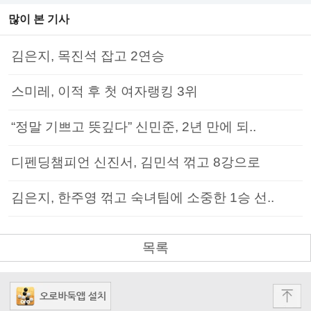
많이 본 기사
김은지, 목진석 잡고 2연승
스미레, 이적 후 첫 여자랭킹 3위
“정말 기쁘고 뜻깊다” 신민준, 2년 만에 되..
디펜딩챔피언 신진서, 김민석 꺾고 8강으로
김은지, 한주영 꺾고 숙녀팀에 소중한 1승 선..
목록