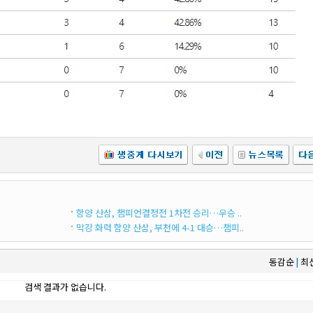
함양 산삼, 챔피언결정전 1차전 승리…우승 ..
막강 화력 함양 산삼, 부천에 4-1 대승…챔피..
동감순
최
|
검색 결과가 없습니다.