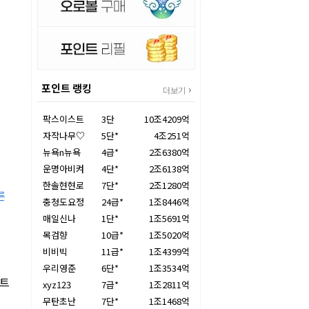
포인트 랭킹
더보기
팍스이스트
3단
10조4209억
자작나무♡
5단*
4조251억
뉴욕n뉴욕
4급*
2조6380억
운명아비켜
4단*
2조6138억
한솔현현로
7단*
2조1280억
른
충청도요정
24급*
1조8446억
매일신나
1단*
1조5691억
목검향
10급*
1조5020억
비비빅
11급*
1조4399억
우리영준
6단*
1조3534억
조트
xyz123
7급*
1조2811억
무탄초난
7단*
1조1468억