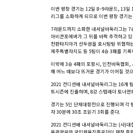
이번 평창 경기는 12일 8~9라운드, 13일
리그를 소화하게 되므로 이번 평창 경기는
7라운드까지 소화한 내셔널바둑리그는 7승
아비콘포에버가 그 뒤를 바짝 추격하고 있
천판타지아가 선두권을 호시탐탐 위협하는 
제주특별자치도 등 5팀이 4승 3패를 기
이밖에 3승 4패의 포항시, 인천바둑협회
해 어느 때보다 뜨거운 경기가 이어질 것
2021 컨디션배 내셔널바둑리그는 16개 팀
트시즌에 진출하며, 8강 스텝래더 토너먼
경기는 5인 단체대항전으로 진행되며 각 팀
자 30분에 30초 초읽기 3회를 준다.
2021 컨디션배 내셔널바둑리그는 (사)
육관광부와 국민체육진흥공단이 재정 후원