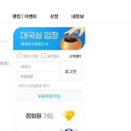
랭킹
|
이벤트
상점
내정보
아이디 저장
보안접속
고객센터
]
프린트
아이디/비밀번호 찾기
무료회원가입