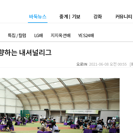
바둑뉴스
중계
|
기보
강좌
커뮤니티
특집 / 칼럼
LG배
지지옥션배
YES24배
 향하는 내셔널리그
오로IN
2021-06-08 오전 00:55 [