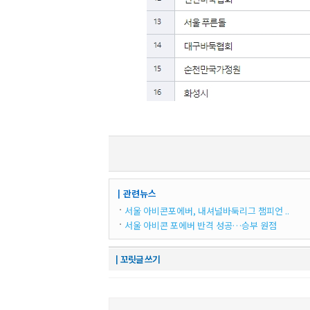
┃관련뉴스
서울 아비콘포에버, 내셔널바둑리그 챔피언 ..
서울 아비콘 포에버 반격 성공…승부 원점
┃꼬릿글 쓰기