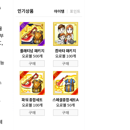
규
인기상품
아이템
포인트
울
 부
,
플래티넘 패키지
겜바타 패키지
오로볼 500개
오로볼 100개
가능
구매
구매
스
파워 종합세트
스페셜종합세트A
각
오로볼 100개
오로볼 50개
구매
구매
체