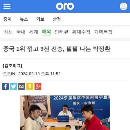
해외
최신
국내
세계
인터뷰
취재수첩
기획특집
중국 1위 꺾고 9전 전승, 펄펄 나는 박정환
[갑조리그]
오로IN
2024-09-19 오후 11:52
|