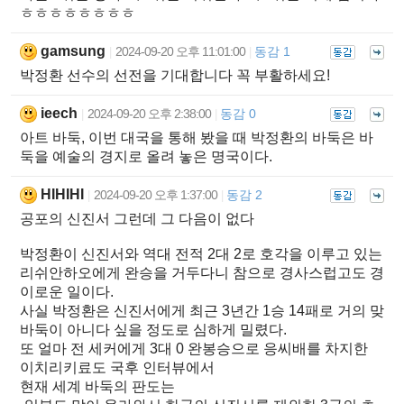
ㅎㅎㅎㅎㅎㅎㅎㅎ
gamsung
2024-09-20 오후 11:01:00
동감 1
|
|
박정환 선수의 선전을 기대합니다 꼭 부활하세요!
ieech
2024-09-20 오후 2:38:00
동감 0
|
|
아트 바둑, 이번 대국을 통해 봤을 때 박정환의 바둑은 바
둑을 예술의 경지로 올려 놓은 명국이다.
HIHIHI
2024-09-20 오후 1:37:00
동감 2
|
|
공포의 신진서 그런데 그 다음이 없다
박정환이 신진서와 역대 전적 2대 2로 호각을 이루고 있는
리쉬안하오에게 완승을 거두다니 참으로 경사스럽고도 경
이로운 일이다.
사실 박정환은 신진서에게 최근 3년간 1승 14패로 거의 맞
바둑이 아니다 싶을 정도로 심하게 밀렸다.
또 얼마 전 세커에게 3대 0 완봉승으로 응씨배를 차지한
이치리키료도 국후 인터뷰에서
현재 세계 바둑의 판도는