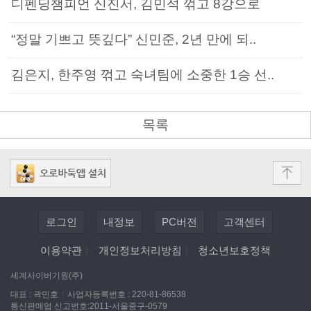
디펜딩챔피언 신진서, 김민석 꺾고 8강으로
“정말 기쁘고 뜻깊다” 신민준, 2년 만에 되..
김은지, 한주영 꺾고 숙녀팀에 소중한 1승 선..
목록
로그인
내정보
PC버전
고객센터
이용약관
|
개인정보처리방침
|
청소년보호정책
세계사이버기원(주)
대표 : 곽민호
|
사업자등록번호 : 220-81-86538
통신판매업 신고번호:2011-서울중구-0579